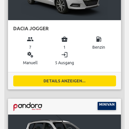
DACIA JOGGER
group
business_center
local_gas_station
7
1
Benzin
miscellaneous_services
login
Manuell
5 Ausgang
DETAILS ANZEIGEN...
MINIVAN