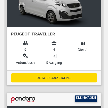
PEUGEOT TRAVELLER
group
business_center
local_gas_station
9
4
Diesel
miscellaneous_services
login
Automatisch
5 Ausgang
DETAILS ANZEIGEN...
KLEINWAGEN