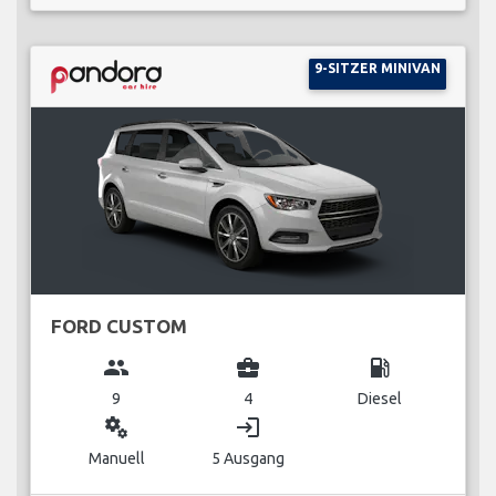
9-SITZER MINIVAN
FORD CUSTOM
group
business_center
local_gas_station
9
4
Diesel
miscellaneous_services
login
Manuell
5 Ausgang