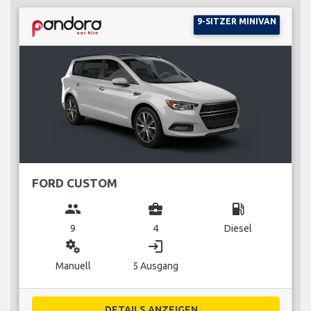
9-SITZER MINIVAN
FORD CUSTOM
group
business_center
local_gas_station
9
4
Diesel
miscellaneous_services
login
Manuell
5 Ausgang
DETAILS ANZEIGEN...