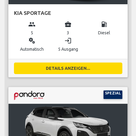
KIA SPORTAGE
group
business_center
local_gas_station
5
3
Diesel
miscellaneous_services
login
Automatisch
5 Ausgang
DETAILS ANZEIGEN...
SPEZIAL