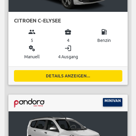
CITROEN C-ELYSEE
group
business_center
local_gas_station
5
4
Benzin
miscellaneous_services
login
Manuell
4 Ausgang
DETAILS ANZEIGEN...
MINIVAN