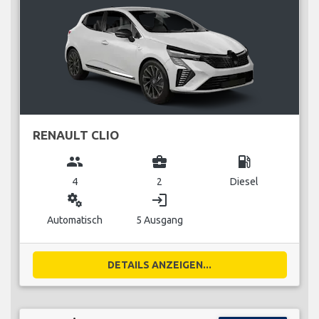
RENAULT CLIO
group
business_center
local_gas_station
4
2
Diesel
miscellaneous_services
login
Automatisch
5 Ausgang
DETAILS ANZEIGEN...