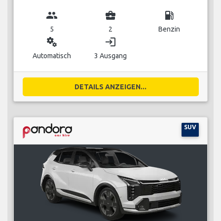
group
business_center
local_gas_station
5
2
Benzin
miscellaneous_services
login
Automatisch
3 Ausgang
DETAILS ANZEIGEN...
SUV