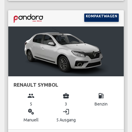
KOMPAKTWAGEN
RENAULT SYMBOL
group
business_center
local_gas_station
5
3
Benzin
miscellaneous_services
login
Manuell
5 Ausgang