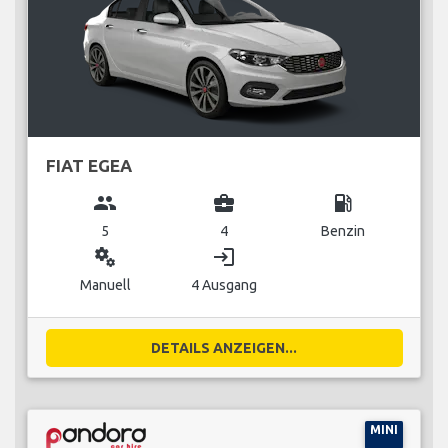
FIAT EGEA
group
business_center
local_gas_station
5
4
Benzin
miscellaneous_services
login
Manuell
4 Ausgang
DETAILS ANZEIGEN...
MINI