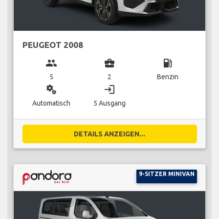
PEUGEOT 2008
group
business_center
local_gas_station
5
2
Benzin
miscellaneous_services
login
Automatisch
5 Ausgang
DETAILS ANZEIGEN...
9-SITZER MINIVAN