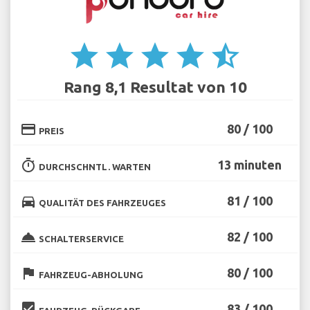
star
star
star
star
star_half
Rang 8,1 Resultat von 10
credit_card
80 / 100
PREIS
timer
13 minuten
DURCHSCHNTL. WARTEN
directions_car
81 / 100
QUALITÄT DES FAHRZEUGES
room_service
82 / 100
SCHALTERSERVICE
flag
80 / 100
FAHRZEUG-ABHOLUNG
beenhere
83 / 100