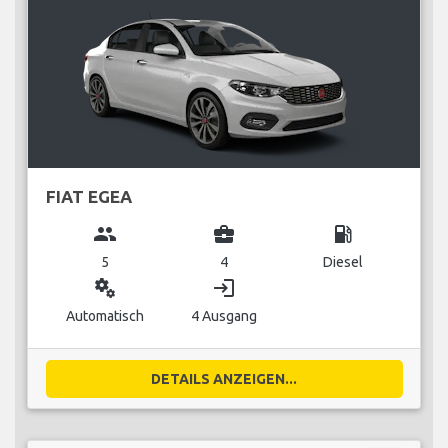
FIAT EGEA
group
business_center
local_gas_station
5
4
Diesel
miscellaneous_services
login
Automatisch
4 Ausgang
DETAILS ANZEIGEN...