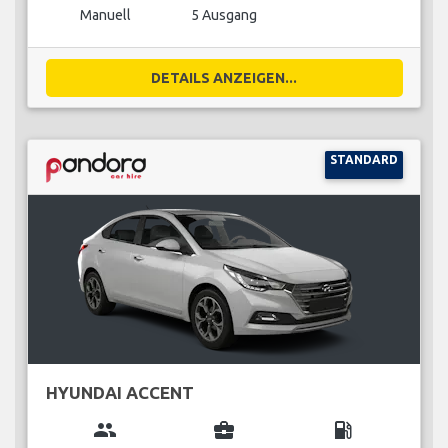
Manuell
5 Ausgang
DETAILS ANZEIGEN...
STANDARD
HYUNDAI ACCENT
group
business_center
local_gas_station