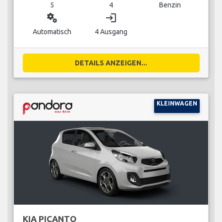
5
4
Benzin
miscellaneous_services
login
Automatisch
4 Ausgang
DETAILS ANZEIGEN...
KLEINWAGEN
KIA PICANTO