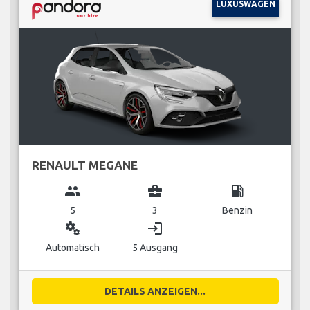
LUXUSWAGEN
RENAULT MEGANE
group
business_center
local_gas_station
5
3
Benzin
miscellaneous_services
login
Automatisch
5 Ausgang
DETAILS ANZEIGEN...