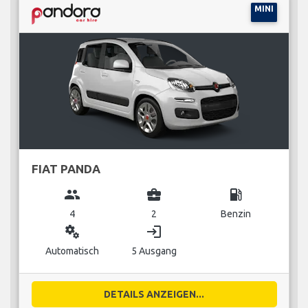
MINI
FIAT PANDA
group
business_center
local_gas_station
4
2
Benzin
miscellaneous_services
login
Automatisch
5 Ausgang
DETAILS ANZEIGEN...