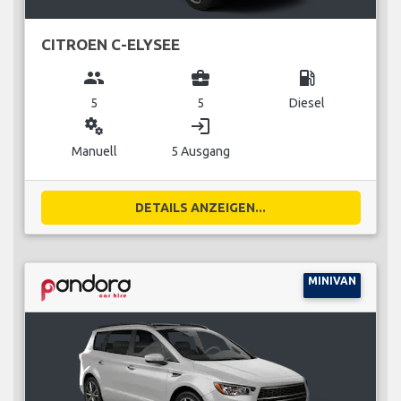
CITROEN C-ELYSEE
group
business_center
local_gas_station
5
5
Diesel
miscellaneous_services
login
Manuell
5 Ausgang
DETAILS ANZEIGEN...
MINIVAN