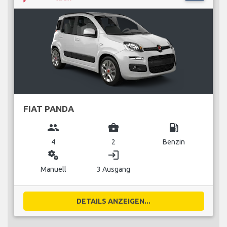
FIAT PANDA
group
business_center
local_gas_station
4
2
Benzin
miscellaneous_services
login
Manuell
3 Ausgang
DETAILS ANZEIGEN...