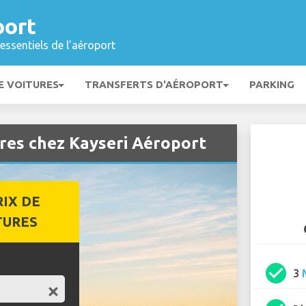
port
essentiels de l’aéroport
E VOITURES
TRANSFERTS D'AÉROPORT
PARKING
ures chez Kayseri Aéroport
RIX DE
TURES
check_circle
3