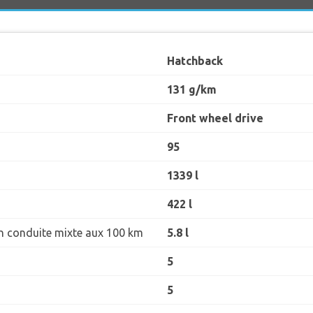
Hatchback
131 g/km
Front wheel drive
95
1339 l
422 l
 conduite mixte aux 100 km
5.8 l
5
5