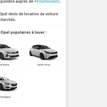
sponible auprès de
4 fournisseurs
.
Opel devis de location de voiture
cherchés.
Opel populaires à louer :
el Astra
Opel Corsa
l Insignia