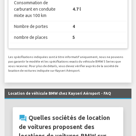
Consommation de
carburant en conduite
4.7 l
mixte aux 100 km
Nombre de portes
4
nombre de places
5
Les spécifications indiquées sont à titre informatif uniquement, nous ne pouvons
pas garantir le modèle et les spécifications exacts du véhicule BMW 5 Series que
vous recevrez. Pour plus de détails, vous devez vérifier auprès de la société de
location de voitures indiquée sur Kayseri Aéroport.
Location de véhicule BMW chez Kayseri Aéroport - FAQ
question_answer
Quelles sociétés de location
de voitures proposent des
locations de voitures BMW sur