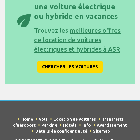
une voiture électrique
eco
ou hybride en vacances
Trouvez les
meilleures offres
de location de voitures
électriques et hybrides à ASR
CHERCHER LES VOITURES
Home
vols
Location de voitures
Transferts
d'aéroport
Parking
Hôtels
Info
Avertissement
Détails de confidentialité
Sitemap