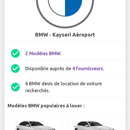
BMW - Kayseri Aéroport
check_circle
2
Modèles BMW
.
check_circle
Disponible auprès de
4 fournisseurs
.
6 BMW devis de location de voiture
check_circle
recherchés.
Modèles BMW populaires à louer :