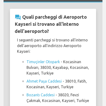
question_answer
Quali parcheggi di Aeroporto
Kayseri si trovano all'interno
dell'aeroporto?
I seguenti parcheggi si trovano all'interno
dell'aeroporto all'indirizzo Aeroporto
Kayseri:
Timuçinler Otopark
- Kocasinan
Bulvarı, 38030, Kayabaşı, Kocasinan,
Kayseri, Turkiye
Ahmet Paşa Caddesi
- 38010, Fatih,
Kocasinan, Kayseri, Turkiye
Bozantı Caddesi
- 38020, Fevzi
Çakmak, Kocasinan, Kayseri, Turkiye