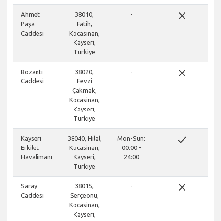
close
Ahmet
38010,
-
Paşa
Fatih,
Caddesi
Kocasinan,
Kayseri,
Turkiye
close
Bozantı
38020,
-
Caddesi
Fevzi
Çakmak,
Kocasinan,
Kayseri,
Turkiye
done
Kayseri
38040, Hilal,
Mon-Sun:
Erkilet
Kocasinan,
00:00 -
Havalimanı
Kayseri,
24:00
Turkiye
close
Saray
38015,
-
Caddesi
Serçeönü,
Kocasinan,
Kayseri,