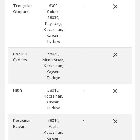
close
Timuçinler
6380.
-
Otoparkı
Sokak,
38030,
Kayabaşı,
Kocasinan,
Kayseri,
Turkiye
close
Bozantı
38020,
-
Caddesi
Mimarsinan,
Kocasinan,
Kayseri,
Turkiye
close
Fatih
38010,
-
Kocasinan,
Kayseri,
Turkiye
close
Kocasinan
38010,
-
Bulvarı
Fatih,
Kocasinan,
Kayseri,