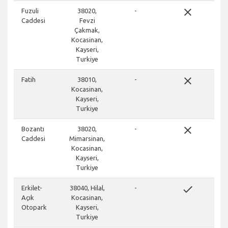
close
Fuzuli
38020,
-
Caddesi
Fevzi
Çakmak,
Kocasinan,
Kayseri,
Turkiye
close
Fatih
38010,
-
Kocasinan,
Kayseri,
Turkiye
close
Bozantı
38020,
-
Caddesi
Mimarsinan,
Kocasinan,
Kayseri,
Turkiye
done
Erkilet-
38040, Hilal,
-
Açık
Kocasinan,
Otopark
Kayseri,
Turkiye