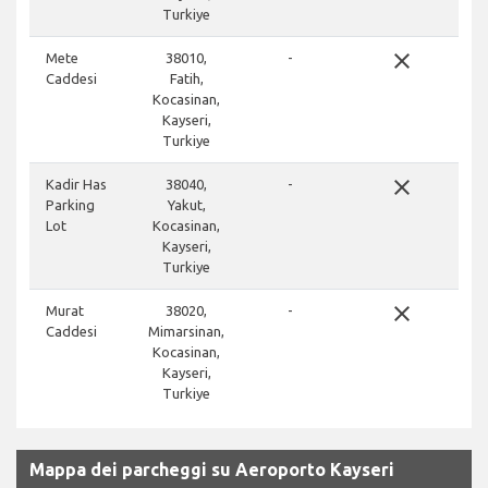
Turkiye
close
Mete
38010,
-
Caddesi
Fatih,
Kocasinan,
Kayseri,
Turkiye
close
Kadir Has
38040,
-
Parking
Yakut,
Lot
Kocasinan,
Kayseri,
Turkiye
close
Murat
38020,
-
Caddesi
Mimarsinan,
Kocasinan,
Kayseri,
Turkiye
Mappa dei parcheggi su Aeroporto Kayseri