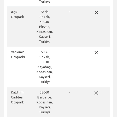
Turkiye
close
Açık
Serin
-
Otopark
Sokak,
38040,
Plevne,
Kocasinan,
Kayseri,
Turkiye
close
Yediemin
6386.
-
Otoparkı
Sokak,
38030,
Kayabaşı,
Kocasinan,
Kayseri,
Turkiye
close
Kaldırım
38060,
-
Caddesi
Barbaros,
Otopark
Kocasinan,
Kayseri,
Turkiye