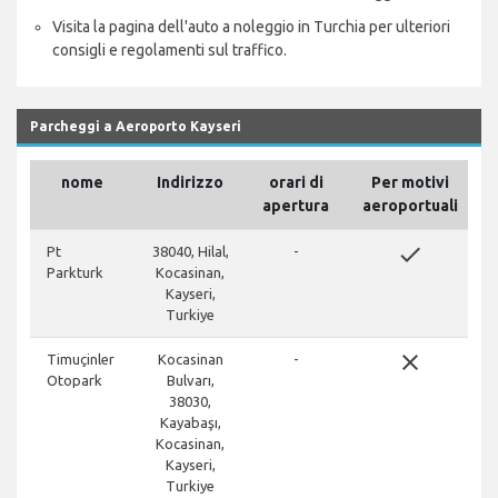
Visita la pagina dell'auto a noleggio in Turchia per ulteriori
consigli e regolamenti sul traffico.
Parcheggi a Aeroporto Kayseri
nome
Indirizzo
orari di
Per motivi
apertura
aeroportuali
done
Pt
38040, Hilal,
-
Parkturk
Kocasinan,
Kayseri,
Turkiye
close
Timuçinler
Kocasinan
-
Otopark
Bulvarı,
38030,
Kayabaşı,
Kocasinan,
Kayseri,
Turkiye