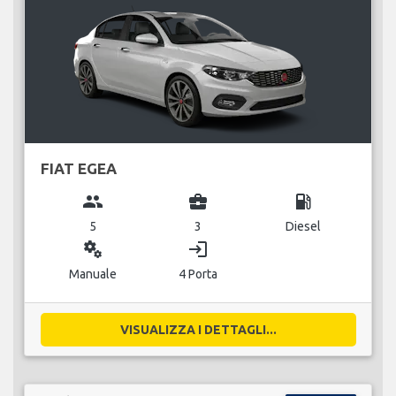
FIAT EGEA
group
business_center
local_gas_station
5
3
Diesel
miscellaneous_services
login
Manuale
4 Porta
VISUALIZZA I DETTAGLI...