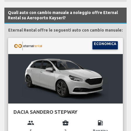
Quali auto con cambio manuale a noleggio offre Eternal
Rental su Aeroporto Kayseri?
Eternal Rental offre le seguenti auto con cambio manuale:
ECONOMICA
DACIA SANDERO STEPWAY
group
business_center
local_gas_station
5
2
Benzina