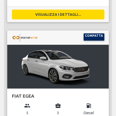
VISUALIZZA I DETTAGLI...
COMPATTA
FIAT EGEA
group
business_center
local_gas_station
5
3
Diesel