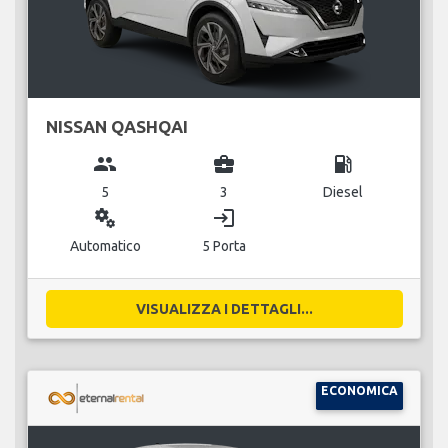
NISSAN QASHQAI
group
business_center
local_gas_station
5
3
Diesel
miscellaneous_services
login
Automatico
5 Porta
VISUALIZZA I DETTAGLI...
ECONOMICA