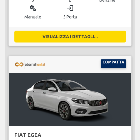
miscellaneous_services
login
Manuale
5 Porta
VISUALIZZA I DETTAGLI...
COMPATTA
FIAT EGEA