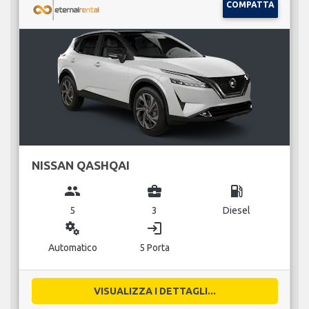
COMPATTA
NISSAN QASHQAI
group
business_center
local_gas_station
5
3
Diesel
miscellaneous_services
login
Automatico
5 Porta
VISUALIZZA I DETTAGLI...