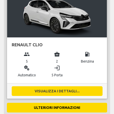
RENAULT CLIO
group
business_center
local_gas_station
5
2
Benzina
miscellaneous_services
login
Automatico
5 Porta
VISUALIZZA I DETTAGLI...
ULTERIORI INFORMAZIONI