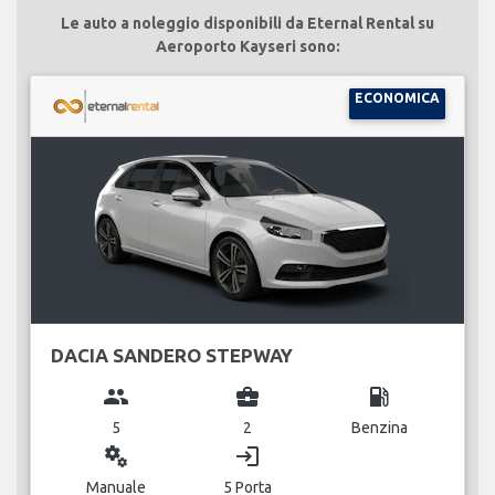
Le auto a noleggio disponibili da Eternal Rental su
Aeroporto Kayseri sono:
ECONOMICA
DACIA SANDERO STEPWAY
group
business_center
local_gas_station
5
2
Benzina
miscellaneous_services
login
Manuale
5 Porta