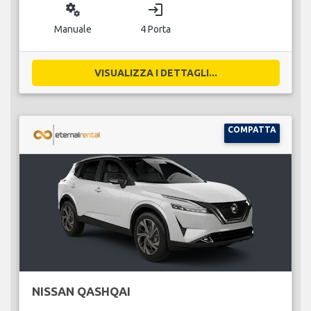
miscellaneous_services
login
Manuale
4 Porta
VISUALIZZA I DETTAGLI...
COMPATTA
NISSAN QASHQAI