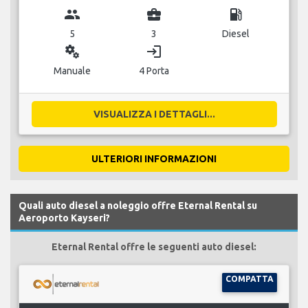
group
business_center
local_gas_station
5
3
Diesel
miscellaneous_services
login
Manuale
4 Porta
VISUALIZZA I DETTAGLI...
ULTERIORI INFORMAZIONI
Quali auto diesel a noleggio offre Eternal Rental su
Aeroporto Kayseri?
Eternal Rental offre le seguenti auto diesel:
COMPATTA