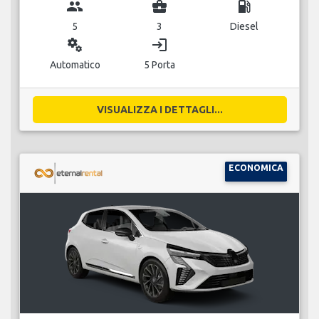
group
business_center
local_gas_station
5
3
Diesel
miscellaneous_services
login
Automatico
5 Porta
VISUALIZZA I DETTAGLI...
ECONOMICA