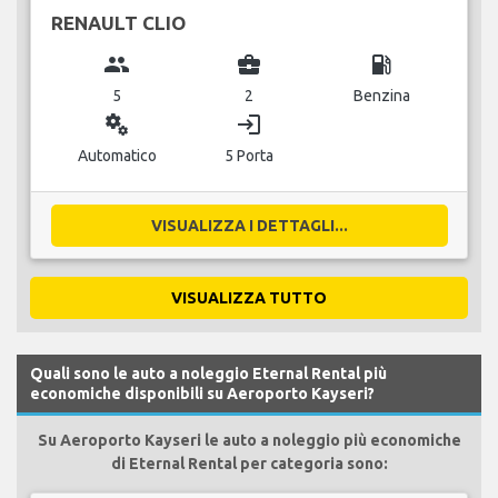
RENAULT CLIO
group
business_center
local_gas_station
5
2
Benzina
miscellaneous_services
login
Automatico
5 Porta
VISUALIZZA I DETTAGLI...
VISUALIZZA TUTTO
Quali sono le auto a noleggio Eternal Rental più
economiche disponibili su Aeroporto Kayseri?
Su Aeroporto Kayseri le auto a noleggio più economiche
di Eternal Rental per categoria sono: