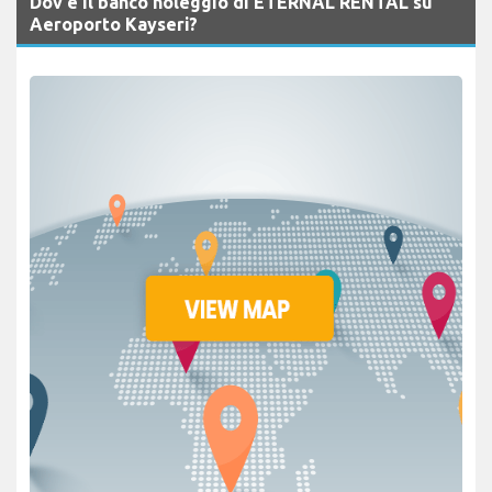
Dov'è il banco noleggio di ETERNAL RENTAL su
Aeroporto Kayseri?