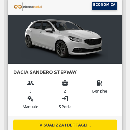
ECONOMICA
DACIA SANDERO STEPWAY
group
business_center
local_gas_station
5
2
Benzina
miscellaneous_services
login
Manuale
5 Porta
VISUALIZZA I DETTAGLI...