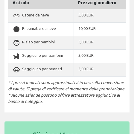
Articolo
Prezzo giornaliero
link
Catene da neve
5,00 EUR
stop_circle
Pneumatici da neve
10,00 EUR
face
Rialzo per bambini
5,00 EUR
child_friendly
Seggiolino per bambini
5,00 EUR
child_care
Seggiolino per neonati
5,00 EUR
* I prezzi indicati sono approssimativi in base alla conversione
di valuta. Si prega di verificare al momento della prenotazione.
* Alcune aziende possono offrire attrezzature aggiuntive al
banco di noleggio.