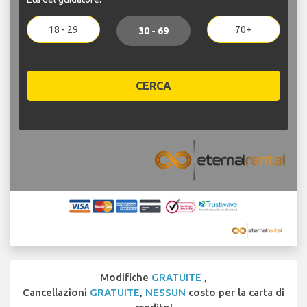
18 - 29
70+
30 - 69
CERCA
Modifiche
GRATUITE
,
Cancellazioni
GRATUITE
,
NESSUN
costo per la carta di