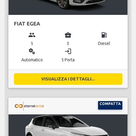
FIAT EGEA
group
business_center
local_gas_station
5
3
Diesel
miscellaneous_services
login
Automatico
5 Porta
VISUALIZZA I DETTAGLI...
COMPATTA