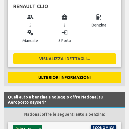
RENAULT CLIO
group
business_center
local_gas_station
5
2
Benzina
miscellaneous_services
login
Manuale
5 Porta
VISUALIZZA I DETTAGLI...
ULTERIORI INFORMAZIONI
Quali auto a benzina a noleggio offre National su
Aeroporto Kayseri?
National offre le seguenti auto a benzina:
ECONOMICA