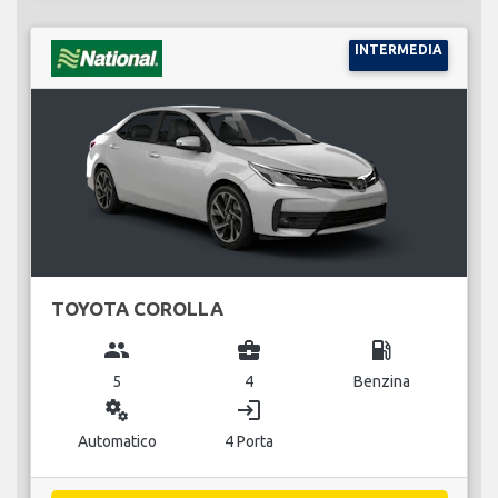
INTERMEDIA
TOYOTA COROLLA
group
business_center
local_gas_station
5
4
Benzina
miscellaneous_services
login
Automatico
4 Porta