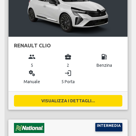
RENAULT CLIO
group
business_center
local_gas_station
5
2
Benzina
miscellaneous_services
login
Manuale
5 Porta
VISUALIZZA I DETTAGLI...
INTERMEDIA