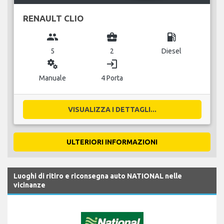
RENAULT CLIO
group
business_center
local_gas_station
5
2
Diesel
miscellaneous_services
login
Manuale
4 Porta
VISUALIZZA I DETTAGLI...
ULTERIORI INFORMAZIONI
Luoghi di ritiro e riconsegna auto NATIONAL nelle
vicinanze