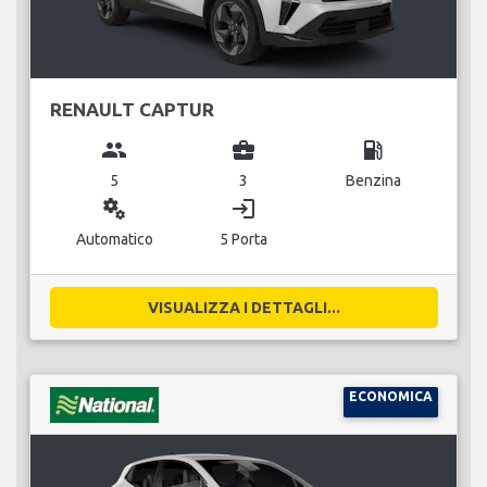
RENAULT CAPTUR
group
business_center
local_gas_station
5
3
Benzina
miscellaneous_services
login
Automatico
5 Porta
VISUALIZZA I DETTAGLI...
ECONOMICA