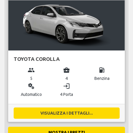
TOYOTA COROLLA
group
business_center
local_gas_station
5
4
Benzina
miscellaneous_services
login
Automatico
4 Porta
VISUALIZZA I DETTAGLI...
MOSTRA I PREZZI