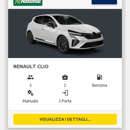
RENAULT CLIO
group
business_center
local_gas_station
5
2
Benzina
miscellaneous_services
login
Manuale
5 Porta
VISUALIZZA I DETTAGLI...