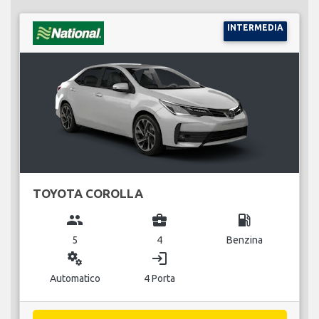
INTERMEDIA
TOYOTA COROLLA
group
business_center
local_gas_station
5
4
Benzina
miscellaneous_services
login
Automatico
4 Porta