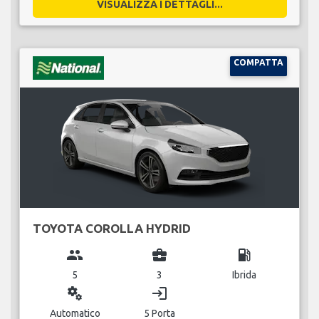
VISUALIZZA I DETTAGLI...
COMPATTA
TOYOTA COROLLA HYDRID
group
business_center
local_gas_station
5
3
Ibrida
miscellaneous_services
login
Automatico
5 Porta