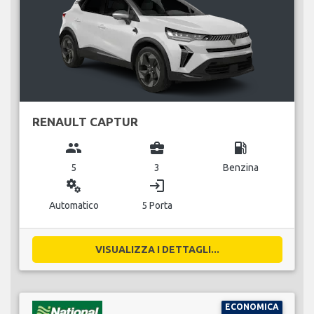
RENAULT CAPTUR
group
business_center
local_gas_station
5
3
Benzina
miscellaneous_services
login
Automatico
5 Porta
VISUALIZZA I DETTAGLI...
ECONOMICA