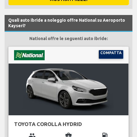
Quali auto ibride a noleggio offre National su Aeroporto
Kayseri?
National offre le seguenti auto ibride:
COMPATTA
TOYOTA COROLLA HYDRID
group
business_center
local_gas_station