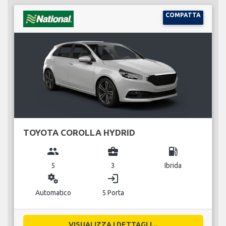
COMPATTA
TOYOTA COROLLA HYDRID
group
business_center
local_gas_station
5
3
Ibrida
miscellaneous_services
login
Automatico
5 Porta
VISUALIZZA I DETTAGLI...