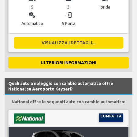
5
3
Ibrida
miscellaneous_services
login
Automatico
5 Porta
VISUALIZZA I DETTAGLI...
ULTERIORI INFORMAZIONI
Quali auto a noleggio con cambio automatico offre
National su Aeroporto Kayseri?
National offre le seguenti auto con cambio automatico:
COMPATTA