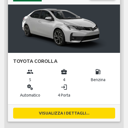
TOYOTA COROLLA
group
business_center
local_gas_station
5
4
Benzina
miscellaneous_services
login
Automatico
4 Porta
VISUALIZZA I DETTAGLI...