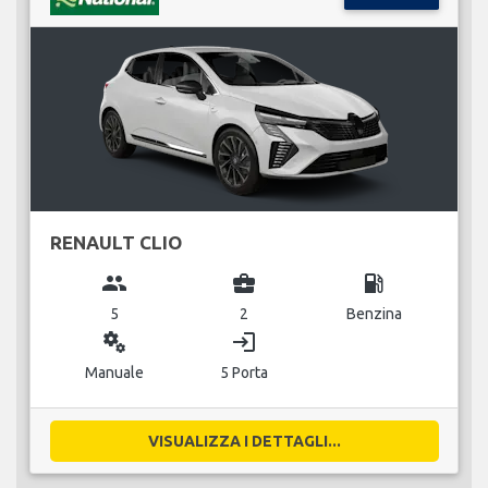
RENAULT CLIO
group
business_center
local_gas_station
5
2
Benzina
miscellaneous_services
login
Manuale
5 Porta
VISUALIZZA I DETTAGLI...