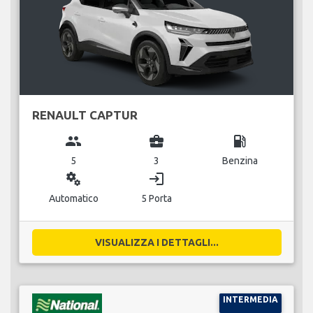
RENAULT CAPTUR
group
business_center
local_gas_station
5
3
Benzina
miscellaneous_services
login
Automatico
5 Porta
VISUALIZZA I DETTAGLI...
INTERMEDIA