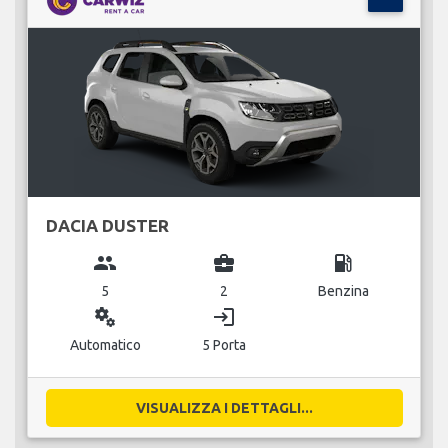
DACIA DUSTER
group
business_center
local_gas_station
5
2
Benzina
miscellaneous_services
login
Automatico
5 Porta
VISUALIZZA I DETTAGLI...