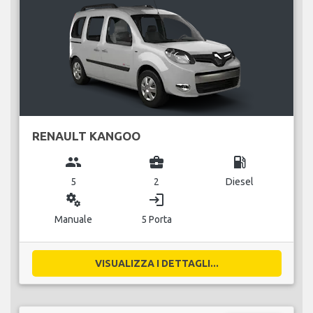
RENAULT KANGOO
group
business_center
local_gas_station
5
2
Diesel
miscellaneous_services
login
Manuale
5 Porta
VISUALIZZA I DETTAGLI...