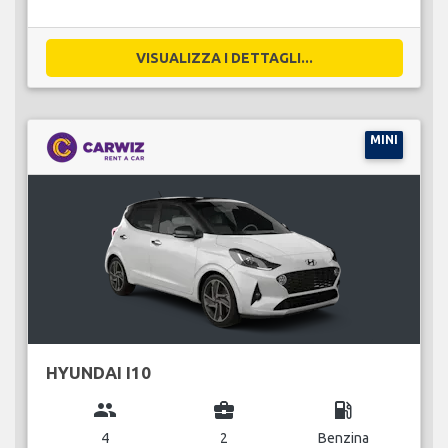
VISUALIZZA I DETTAGLI...
MINI
HYUNDAI I10
group
business_center
local_gas_station
4
2
Benzina