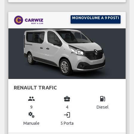
MONOVOLUME A 9 POSTI
RENAULT TRAFIC
group
business_center
local_gas_station
9
4
Diesel
miscellaneous_services
login
Manuale
5 Porta