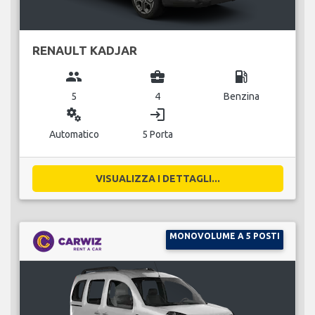
RENAULT KADJAR
group
business_center
local_gas_station
5
4
Benzina
miscellaneous_services
login
Automatico
5 Porta
VISUALIZZA I DETTAGLI...
MONOVOLUME A 5 POSTI