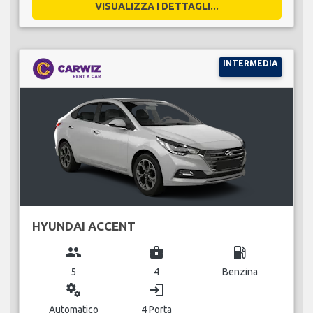
VISUALIZZA I DETTAGLI...
INTERMEDIA
HYUNDAI ACCENT
group
business_center
local_gas_station
5
4
Benzina
miscellaneous_services
login
Automatico
4 Porta