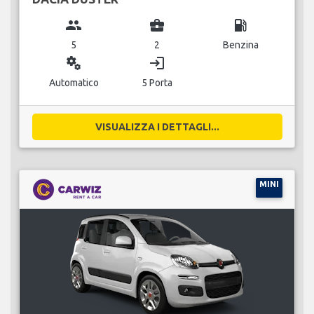
group
business_center
local_gas_station
5
2
Benzina
miscellaneous_services
login
Automatico
5 Porta
VISUALIZZA I DETTAGLI...
MINI