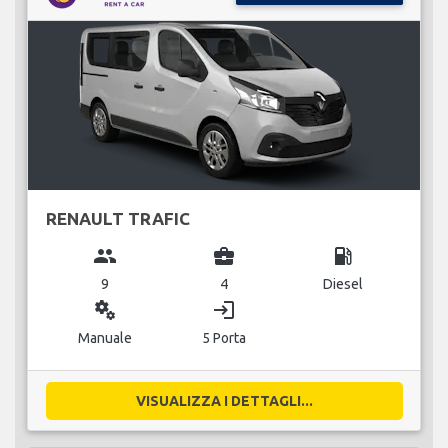
RENAULT TRAFIC
group
business_center
local_gas_station
9
4
Diesel
miscellaneous_services
login
Manuale
5 Porta
VISUALIZZA I DETTAGLI...