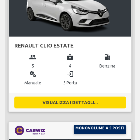
RENAULT CLIO ESTATE
group
business_center
local_gas_station
5
4
Benzina
miscellaneous_services
login
Manuale
5 Porta
VISUALIZZA I DETTAGLI...
MONOVOLUME A 5 POSTI