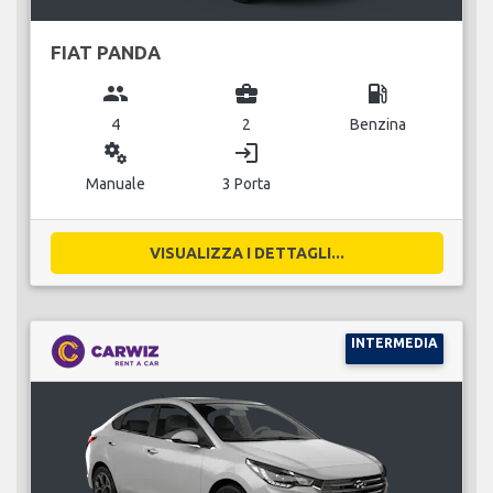
FIAT PANDA
group
business_center
local_gas_station
4
2
Benzina
miscellaneous_services
login
Manuale
3 Porta
VISUALIZZA I DETTAGLI...
INTERMEDIA