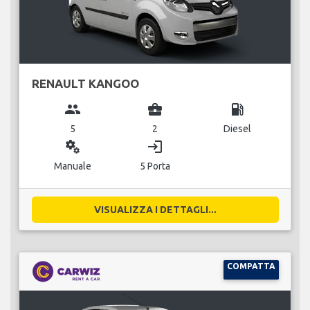
RENAULT KANGOO
group
business_center
local_gas_station
5
2
Diesel
miscellaneous_services
login
Manuale
5 Porta
VISUALIZZA I DETTAGLI...
COMPATTA