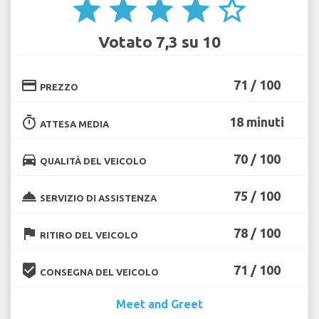
star
star
star
star
star_border
Votato 7,3 su 10
credit_card
71 / 100
PREZZO
timer
18 minuti
ATTESA MEDIA
directions_car
70 / 100
QUALITÀ DEL VEICOLO
room_service
75 / 100
SERVIZIO DI ASSISTENZA
flag
78 / 100
RITIRO DEL VEICOLO
beenhere
71 / 100
CONSEGNA DEL VEICOLO
Meet and Greet