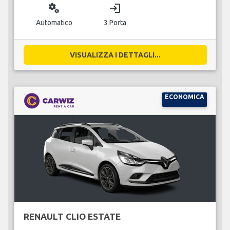
miscellaneous_services
login
Automatico
3 Porta
VISUALIZZA I DETTAGLI...
ECONOMICA
RENAULT CLIO ESTATE