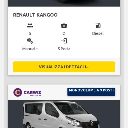
RENAULT KANGOO
group
business_center
local_gas_station
5
2
Diesel
miscellaneous_services
login
Manuale
5 Porta
VISUALIZZA I DETTAGLI...
MONOVOLUME A 9 POSTI