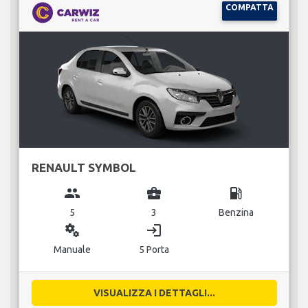
COMPATTA
RENAULT SYMBOL
group
business_center
local_gas_station
5
3
Benzina
miscellaneous_services
login
Manuale
5 Porta
VISUALIZZA I DETTAGLI...