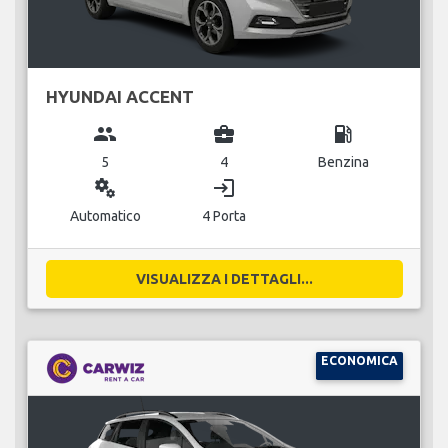
HYUNDAI ACCENT
group
business_center
local_gas_station
5
4
Benzina
miscellaneous_services
login
Automatico
4 Porta
VISUALIZZA I DETTAGLI...
ECONOMICA