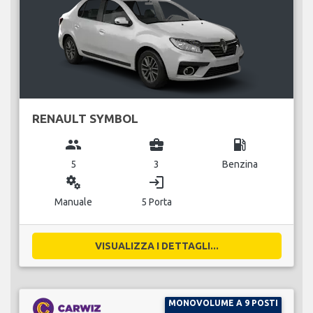
RENAULT SYMBOL
group
business_center
local_gas_station
5
3
Benzina
miscellaneous_services
login
Manuale
5 Porta
VISUALIZZA I DETTAGLI...
MONOVOLUME A 9 POSTI