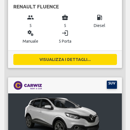
RENAULT FLUENCE
group
business_center
local_gas_station
5
5
Diesel
miscellaneous_services
login
Manuale
5 Porta
VISUALIZZA I DETTAGLI...
SUV