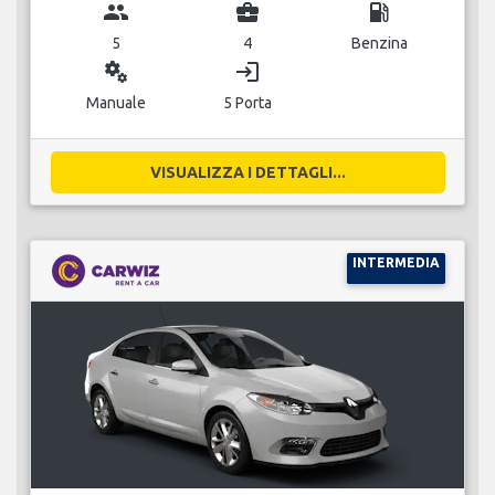
group
business_center
local_gas_station
5
4
Benzina
miscellaneous_services
login
Manuale
5 Porta
VISUALIZZA I DETTAGLI...
INTERMEDIA