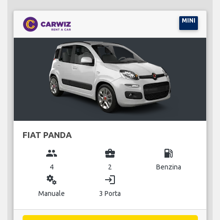
MINI
FIAT PANDA
group
business_center
local_gas_station
4
2
Benzina
miscellaneous_services
login
Manuale
3 Porta