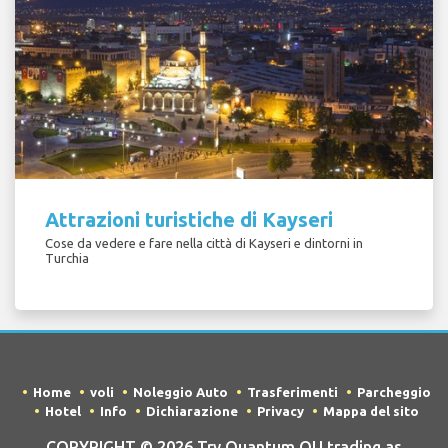
Attrazioni turistiche di Kayseri
Cose da vedere e fare nella città di Kayseri e dintorni in
Turchia
Home
voli
Noleggio Auto
Trasferimenti
Parcheggio
Hotel
Info
Dichiarazione
Privacy
Mappa del sito
COPYRIGHT © 2026 Try Quantum OU trading as