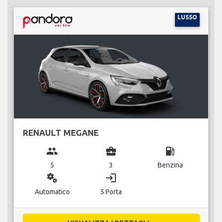
LUSSO
RENAULT MEGANE
group
business_center
local_gas_station
5
3
Benzina
miscellaneous_services
login
Automatico
5 Porta