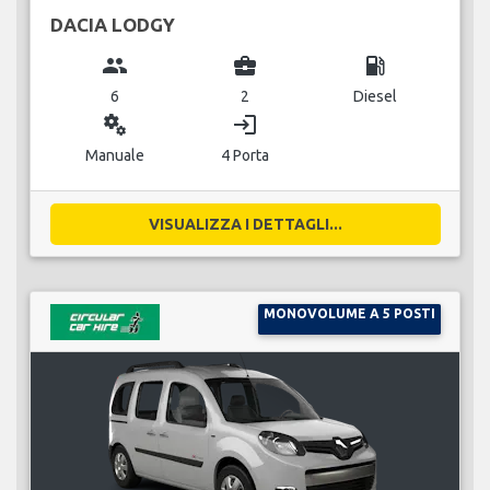
DACIA LODGY
group
business_center
local_gas_station
6
2
Diesel
miscellaneous_services
login
Manuale
4 Porta
VISUALIZZA I DETTAGLI...
MONOVOLUME A 5 POSTI