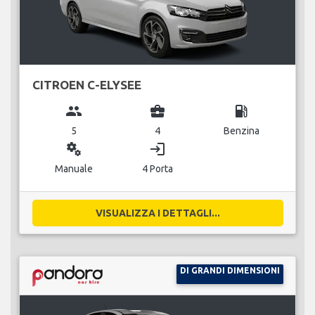
CITROEN C-ELYSEE
group
business_center
local_gas_station
5
4
Benzina
miscellaneous_services
login
Manuale
4 Porta
VISUALIZZA I DETTAGLI...
DI GRANDI DIMENSIONI