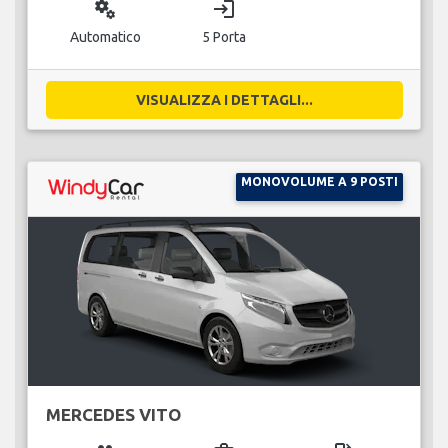
miscellaneous_services
login
Automatico
5 Porta
VISUALIZZA I DETTAGLI...
MONOVOLUME A 9 POSTI
MERCEDES VITO