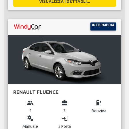
VISUALIZZA I DETTAGLI...
INTERMEDIA
RENAULT FLUENCE
group
business_center
local_gas_station
5
3
Benzina
miscellaneous_services
login
Manuale
5 Porta