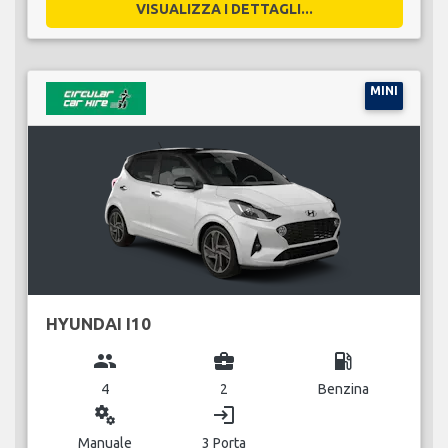
VISUALIZZA I DETTAGLI...
MINI
HYUNDAI I10
group
business_center
local_gas_station
4
2
Benzina
miscellaneous_services
login
Manuale
3 Porta