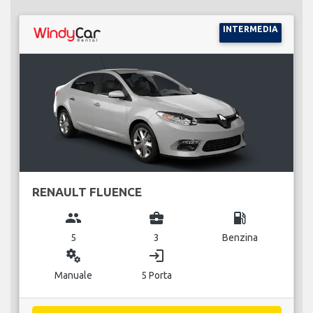
INTERMEDIA
RENAULT FLUENCE
group
business_center
local_gas_station
5
3
Benzina
miscellaneous_services
login
Manuale
5 Porta