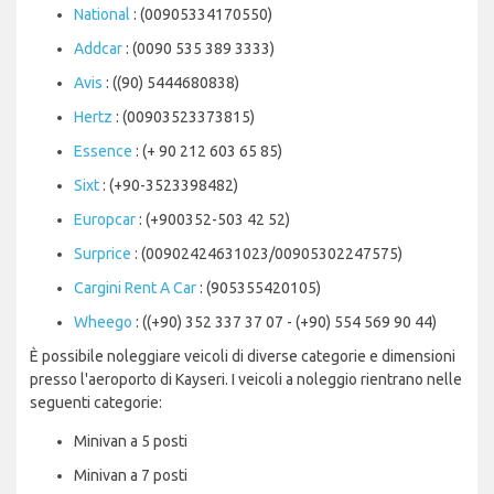
National
: (00905334170550)
Addcar
: (0090 535 389 3333)
Avis
: ((90) 5444680838)
Hertz
: (00903523373815)
Essence
: (+ 90 212 603 65 85)
Sixt
: (+90-3523398482)
Europcar
: (+900352-503 42 52)
Surprice
: (00902424631023/00905302247575)
Cargini Rent A Car
: (905355420105)
Wheego
: ((+90) 352 337 37 07 - (+90) 554 569 90 44)
È possibile noleggiare veicoli di diverse categorie e dimensioni
presso l'aeroporto di Kayseri. I veicoli a noleggio rientrano nelle
seguenti categorie:
Minivan a 5 posti
Minivan a 7 posti