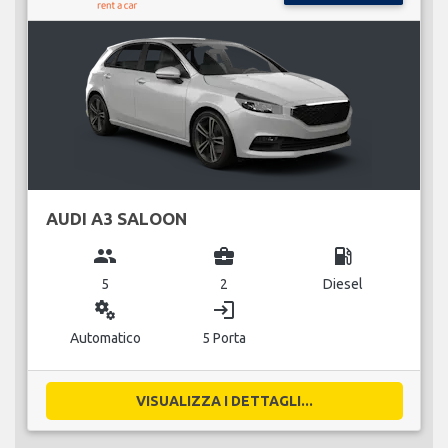
AUDI A3 SALOON
group
business_center
local_gas_station
5
2
Diesel
miscellaneous_services
login
Automatico
5 Porta
VISUALIZZA I DETTAGLI...