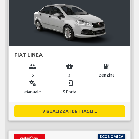
FIAT LINEA
group
business_center
local_gas_station
5
3
Benzina
miscellaneous_services
login
Manuale
5 Porta
VISUALIZZA I DETTAGLI...
ECONOMICA