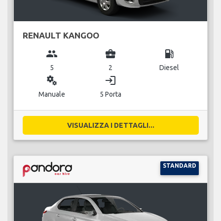
RENAULT KANGOO
group
business_center
local_gas_station
5
2
Diesel
miscellaneous_services
login
Manuale
5 Porta
VISUALIZZA I DETTAGLI...
STANDARD