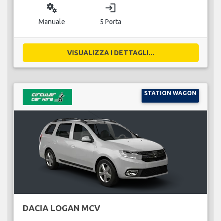
miscellaneous_services
login
Manuale
5 Porta
VISUALIZZA I DETTAGLI...
STATION WAGON
DACIA LOGAN MCV