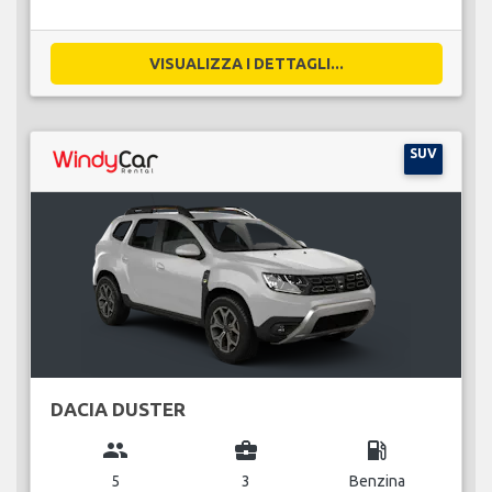
VISUALIZZA I DETTAGLI...
SUV
DACIA DUSTER
group
business_center
local_gas_station
5
3
Benzina