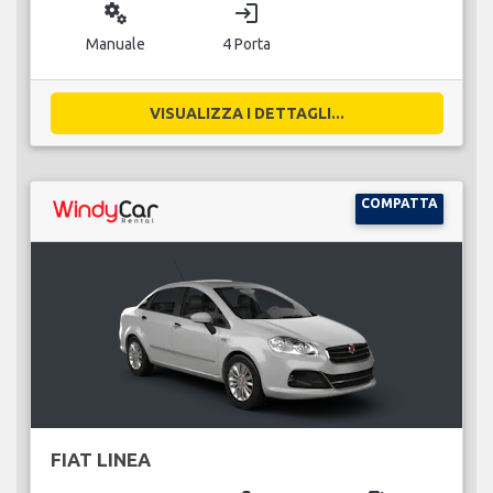
miscellaneous_services
login
Manuale
4 Porta
VISUALIZZA I DETTAGLI...
COMPATTA
FIAT LINEA