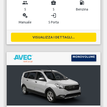
group
business_center
local_gas_station
5
5
Benzina
miscellaneous_services
login
Manuale
5 Porta
VISUALIZZA I DETTAGLI...
MONOVOLUME