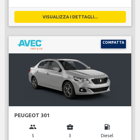
VISUALIZZA I DETTAGLI...
COMPATTA
PEUGEOT 301
group
business_center
local_gas_station
5
3
Diesel