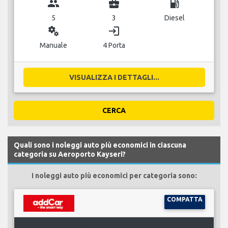
group
business_center
local_gas_station
5
3
Diesel
miscellaneous_services
login
Manuale
4 Porta
VISUALIZZA I DETTAGLI...
CERCA
Quali sono i noleggi auto più economici in ciascuna
categoria su Aeroporto Kayseri?
I noleggi auto più economici per categoria sono:
COMPATTA