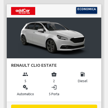
ECONOMICA
RENAULT CLIO ESTATE
group
business_center
local_gas_station
5
2
Diesel
miscellaneous_services
login
Automatico
5 Porta