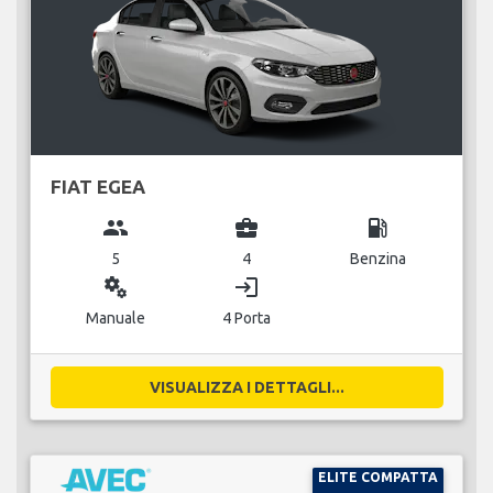
FIAT EGEA
group
business_center
local_gas_station
5
4
Benzina
miscellaneous_services
login
Manuale
4 Porta
VISUALIZZA I DETTAGLI...
ELITE COMPATTA