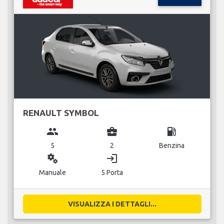
RENAULT SYMBOL
group
business_center
local_gas_station
5
2
Benzina
miscellaneous_services
login
Manuale
5 Porta
VISUALIZZA I DETTAGLI...