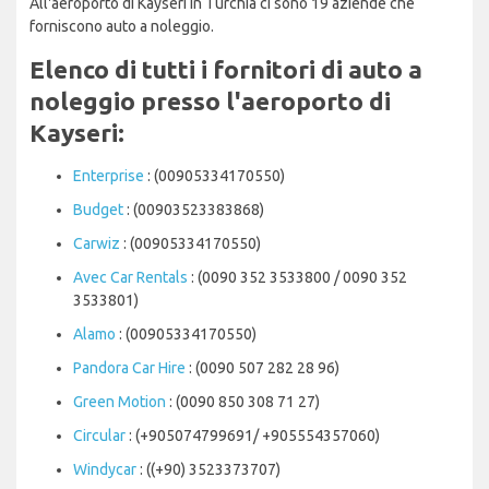
All'aeroporto di Kayseri in Turchia ci sono 19 aziende che
forniscono auto a noleggio.
Elenco di tutti i fornitori di auto a
noleggio presso l'aeroporto di
Kayseri:
Enterprise
: (00905334170550)
Budget
: (00903523383868)
Carwiz
: (00905334170550)
Avec Car Rentals
: (0090 352 3533800 / 0090 352
3533801)
Alamo
: (00905334170550)
Pandora Car Hire
: (0090 507 282 28 96)
Green Motion
: (0090 850 308 71 27)
Circular
: (+905074799691/ +905554357060)
Windycar
: ((+90) 3523373707)