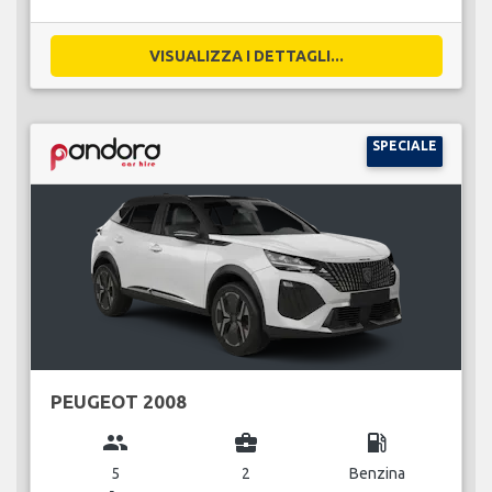
VISUALIZZA I DETTAGLI...
SPECIALE
PEUGEOT 2008
group
business_center
local_gas_station
5
2
Benzina