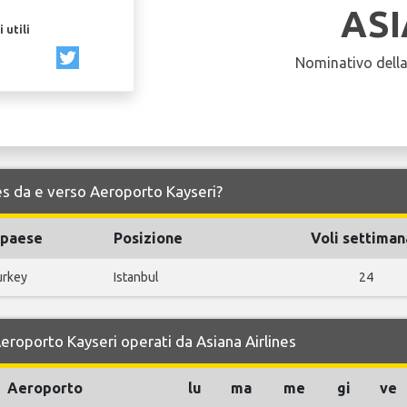
AS
 utili
Nominativo dell
ines da e verso Aeroporto Kayseri?
l paese
Posizione
Voli settiman
urkey
Istanbul
24
Aeroporto Kayseri operati da Asiana Airlines
Aeroporto
lu
ma
me
gi
ve