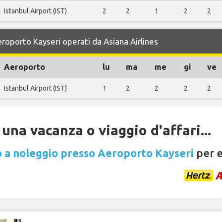
Istanbul Airport (IST)
2
2
1
2
2
eroporto Kayseri operati da Asiana Airlines
Aeroporto
lu
ma
me
gi
ve
Istanbul Airport (IST)
1
2
2
2
2
una vacanza o viaggio d'affari...
 a noleggio presso Aeroporto Kayseri
per e