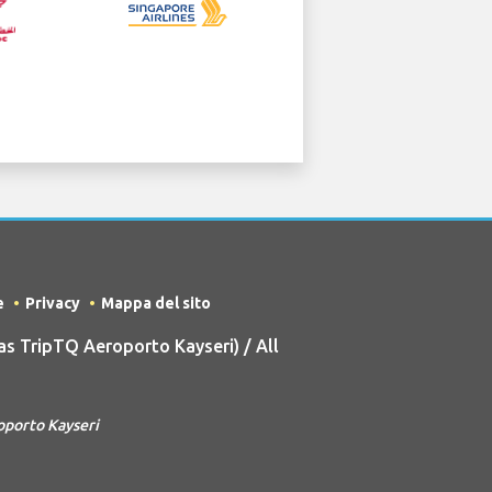
e
Privacy
Mappa del sito
s TripTQ Aeroporto Kayseri) / All
oporto Kayseri