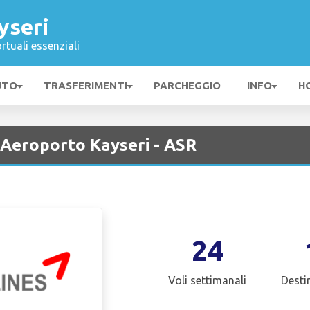
yseri
rtuali essenziali
UTO
TRASFERIMENTI
PARCHEGGIO
INFO
H
 Aeroporto Kayseri - ASR
24
Voli settimanali
Desti