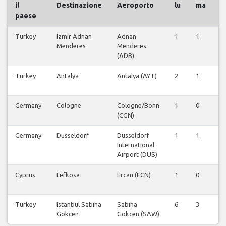
il
Destinazione
Aeroporto
lu
ma
paese
Turkey
Izmir Adnan
Adnan
1
1
0
Menderes
Menderes
(ADB)
Turkey
Antalya
Antalya (AYT)
2
1
0
Germany
Cologne
Cologne/Bonn
1
0
0
(CGN)
Germany
Dusseldorf
Düsseldorf
1
1
0
International
Airport (DUS)
Cyprus
Lefkosa
Ercan (ECN)
1
0
1
Turkey
Istanbul Sabiha
Sabiha
6
3
2
Gokcen
Gokcen (SAW)