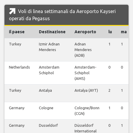
Voli di linea settimanali da Aeroporto Kayseri
operati da Pegasus
il paese
Destinazione
Aeroporto
lu
ma
Turkey
Izmir Adnan
Adnan
1
1
Menderes
Menderes
(ADB)
Netherlands
Amsterdam
Amsterdam-
0
0
Schiphol
Schiphol
(AMS)
Turkey
Antalya
Antalya (AYT)
2
1
Germany
Cologne
Cologne/Bonn
1
0
(CGN)
Germany
Dusseldorf
Düsseldorf
0
1
International