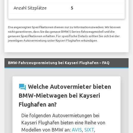
Anzahl Sitzplätze
5
Die angezeigten Spezifikationen dienen nur zu Informationszwecken. Wir können
nicht garantieren, dass Sie das genaue BMW 5 Series-Fahrzeugmodell und die
genauen Spezifikationen erhalten. Für spezifische Details sollten Sie sich bei der
jeweiligen Autovermietung unter Kayseri Flughafen erkundigen.
BMW-Fahrzeugvermietung bei Kayseri Flughafen – FAQ
question_answer
Welche Autovermieter bieten
BMW-Mietwagen bei Kayseri
Flughafen an?
Die folgenden Autovermietungen bei
Kayseri Flughafen bieten eine Reihe von
Modellen von BMW an:
AVIS
,
SIXT
,