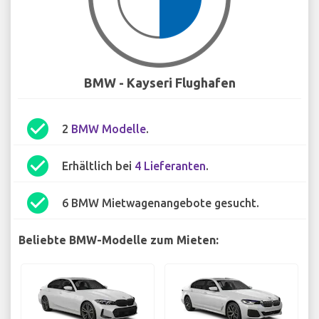
BMW - Kayseri Flughafen
check_circle
2
BMW Modelle
.
check_circle
Erhältlich bei
4 Lieferanten
.
check_circle
6 BMW Mietwagenangebote gesucht.
Beliebte BMW-Modelle zum Mieten: