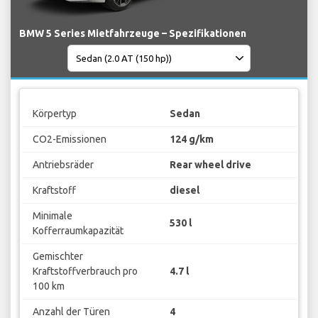
BMW 5 Series Mietfahrzeuge – Spezifikationen
Körpertyp
Sedan
CO2-Emissionen
124 g/km
Antriebsräder
Rear wheel drive
Kraftstoff
diesel
Minimale
530 l
Kofferraumkapazität
Gemischter
Kraftstoffverbrauch pro
4.7 l
100 km
Anzahl der Türen
4