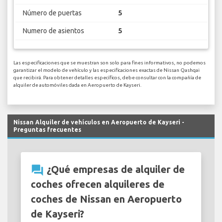
Número de puertas
5
Numero de asientos
5
Las especificaciones que se muestran son solo para fines informativos, no podemos
garantizar el modelo de vehículo y las especificaciones exactas de Nissan Qashqai
que recibirá. Para obtener detalles específicos, debe consultar con la compañía de
alquiler de automóviles dada en Aeropuerto de Kayseri.
Nissan Alquiler de vehículos en Aeropuerto de Kayseri -
Preguntas frecuentes
question_answer
¿Qué empresas de alquiler de
coches ofrecen alquileres de
coches de Nissan en Aeropuerto
de Kayseri?