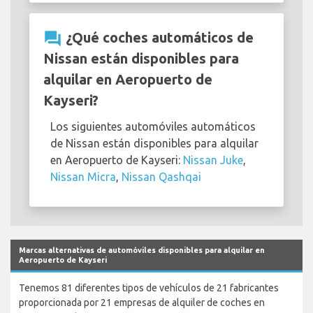
question_answer
¿Qué coches automáticos de
Nissan están disponibles para
alquilar en Aeropuerto de
Kayseri?
Los siguientes automóviles automáticos
de Nissan están disponibles para alquilar
en Aeropuerto de Kayseri:
Nissan Juke
,
Nissan Micra
,
Nissan Qashqai
Marcas alternativas de automóviles disponibles para alquilar en
Aeropuerto de Kayseri
Tenemos 81 diferentes tipos de vehículos de 21 fabricantes
proporcionada por 21 empresas de alquiler de coches en