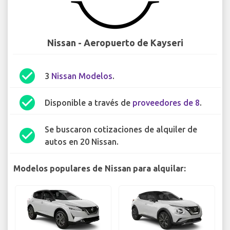
Nissan - Aeropuerto de Kayseri
check_circle
3
Nissan Modelos
.
check_circle
Disponible a través de
proveedores de 8
.
Se buscaron cotizaciones de alquiler de
check_circle
autos en 20 Nissan.
Modelos populares de Nissan para alquilar: