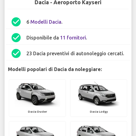
Dacia - Aeroporto Kayseri
check_circle
6
Modelli Dacia
.
check_circle
Disponibile da
11 fornitori
.
check_circle
23 Dacia preventivi di autonoleggio cercati.
Modelli popolari di Dacia da noleggiare:
Dacia Duster
Dacia Lodgy