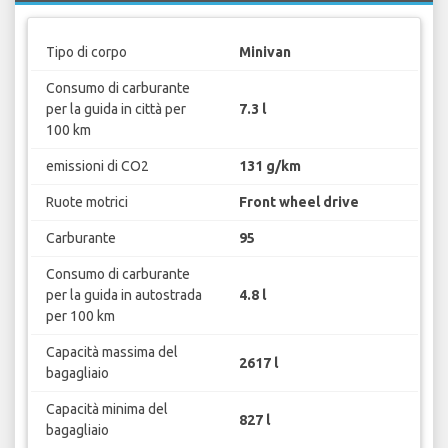
Tipo di corpo
Minivan
Consumo di carburante
per la guida in città per
7.3 l
100 km
emissioni di CO2
131 g/km
Ruote motrici
Front wheel drive
Carburante
95
Consumo di carburante
per la guida in autostrada
4.8 l
per 100 km
Capacità massima del
2617 l
bagagliaio
Capacità minima del
827 l
bagagliaio