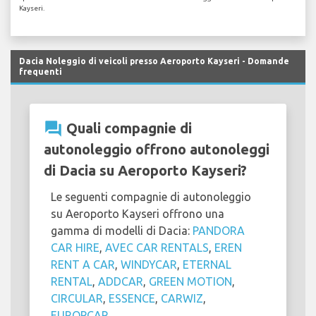
Kayseri.
Dacia Noleggio di veicoli presso Aeroporto Kayseri - Domande
frequenti
question_answer
Quali compagnie di
autonoleggio offrono autonoleggi
di Dacia su Aeroporto Kayseri?
Le seguenti compagnie di autonoleggio
su Aeroporto Kayseri offrono una
gamma di modelli di Dacia:
PANDORA
CAR HIRE
,
AVEC CAR RENTALS
,
EREN
RENT A CAR
,
WINDYCAR
,
ETERNAL
RENTAL
,
ADDCAR
,
GREEN MOTION
,
CIRCULAR
,
ESSENCE
,
CARWIZ
,
EUROPCAR