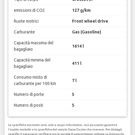
emissioni di CO2
127 g/km
Ruote motrici
Front wheel drive
Carburante
Gas (Gasoline)
Capacità massima del
1614 l
bagagliaio
Capacità minima del
411 l
bagagliaio
Consumo misto di
7 l
carburante per 100 km
Numero di porte
5
Numero di posti
5
Le specifiche mostrate sono solo a scopo informativo, non possiamo garantire
l'esatto modello e le specifiche del veicolo Dacia Duster che riceverai. Per dettagli
specifici è necessario verificare con la società di autonoleggio indicata su Aeroporto