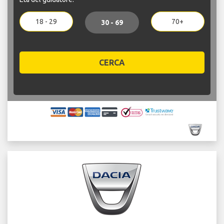
18 - 29
70+
30 - 69
CERCA