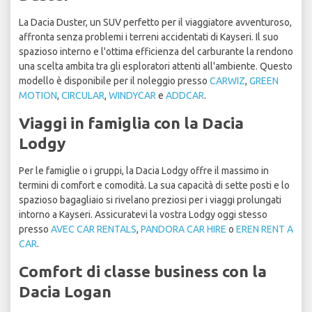
La Dacia Duster, un SUV perfetto per il viaggiatore avventuroso,
affronta senza problemi i terreni accidentati di Kayseri. Il suo
spazioso interno e l'ottima efficienza del carburante la rendono
una scelta ambita tra gli esploratori attenti all'ambiente. Questo
modello è disponibile per il noleggio presso
CARWIZ
,
GREEN
MOTION
,
CIRCULAR
,
WINDYCAR
e
ADDCAR
.
Viaggi in famiglia con la Dacia
Lodgy
Per le famiglie o i gruppi, la Dacia Lodgy offre il massimo in
termini di comfort e comodità. La sua capacità di sette posti e lo
spazioso bagagliaio si rivelano preziosi per i viaggi prolungati
intorno a Kayseri. Assicuratevi la vostra Lodgy oggi stesso
presso
AVEC CAR RENTALS
,
PANDORA CAR HIRE
o
EREN RENT A
CAR
.
Comfort di classe business con la
Dacia Logan