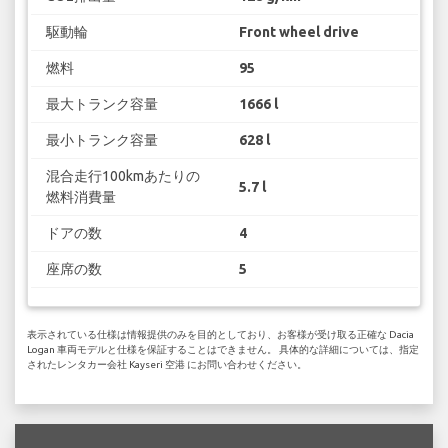
駆動輪
Front wheel drive
燃料
95
最大トランク容量
1666 l
最小トランク容量
628 l
混合走行100kmあたりの
5.7 l
燃料消費量
ドアの数
4
座席の数
5
表示されている仕様は情報提供のみを目的としており、お客様が受け取る正確な Dacia
Logan 車両モデルと仕様を保証することはできません。 具体的な詳細については、指定
されたレンタカー会社 Kayseri 空港 にお問い合わせください。