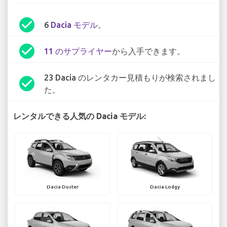
check_circle
6
Dacia モデル
。
check_circle
11 のサプライヤー
から入手できます。
23 Dacia のレンタカー見積もりが検索されまし
check_circle
た。
レンタルできる人気の Dacia モデル:
Dacia Duster
Dacia Lodgy