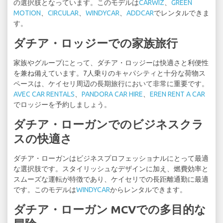
の選択肢となっています。このモデルは
CARWIZ
、
GREEN
MOTION
、
CIRCULAR
、
WINDYCAR
、
ADDCAR
でレンタルできま
す。
ダチア・ロッジーでの家族旅行
家族やグループにとって、ダチア・ロッジーは快適さと利便性
を兼ね備えています。7人乗りのキャパシティと十分な荷物ス
ペースは、ケイセリ周辺の長期旅行において非常に重要です。
AVEC CAR RENTALS
、
PANDORA CAR HIRE
、
EREN RENT A CAR
でロッジーを予約しましょう。
ダチア・ローガンでのビジネスクラ
スの快適さ
ダチア・ローガンはビジネスプロフェッショナルにとって最適
な選択肢です。スタイリッシュなデザインに加え、燃費効率と
スムーズな運転が特徴であり、ケイセリでの長距離通勤に最適
です。このモデルは
WINDYCAR
からレンタルできます。
ダチア・ローガン MCVでの多目的な