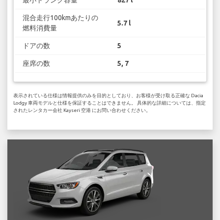
最小トランク容量
827 l
混合走行100kmあたりの
5.7 l
燃料消費量
ドアの数
5
座席の数
5, 7
表示されている仕様は情報提供のみを目的としており、お客様が受け取る正確な Dacia
Lodgy 車両モデルと仕様を保証することはできません。 具体的な詳細については、指定
されたレンタカー会社 Kayseri 空港 にお問い合わせください。