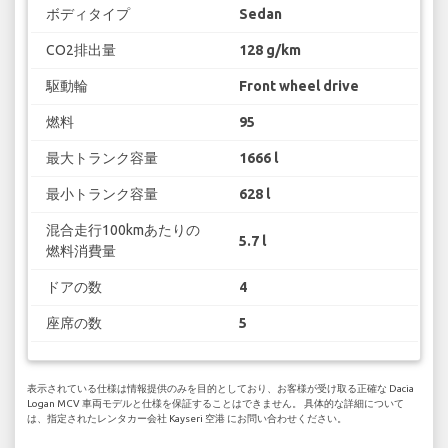
ボディタイプ
Sedan
CO2排出量
128 g/km
駆動輪
Front wheel drive
燃料
95
最大トランク容量
1666 l
最小トランク容量
628 l
混合走行100kmあたりの
5.7 l
燃料消費量
ドアの数
4
座席の数
5
表示されている仕様は情報提供のみを目的としており、お客様が受け取る正確な Dacia
Logan MCV 車両モデルと仕様を保証することはできません。 具体的な詳細について
は、指定されたレンタカー会社 Kayseri 空港 にお問い合わせください。