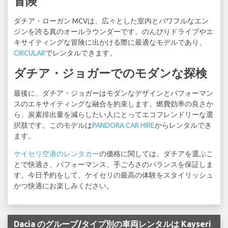
冒険
ダチア・ローガン MCVは、広々とした室内とパワフルなエン
ジンを誇る真のオールラウンダーです。のんびりドライブやエ
キサイティングな冒険に出かける際に最適なモデルであり、
CIRCULAR
でレンタルできます。
ダチア・ジョガーでのモダンな探検
最後に、ダチア・ジョガーはモダンなデザインとパフォーマン
スのエキサイティングな融合を約束します。燃費効率の良さか
ら、炭素排出量を減らしたい人にとってエコフレンドリーな選
択肢です。このモデルは
PANDORA CAR HIRE
からレンタルでき
ます。
ケイセリ空港のレンタカー
の価格に関しては、ダチアを選ぶこ
とで快適さ、パフォーマンス、手ごろさのバランスを保証しま
す。今日予約をして、ケイセリの最高の体験をスタイリッシュ
かつ快適にお楽しみください。
Dacia のグループ/タイプ別の車両レンタルは Kayseri