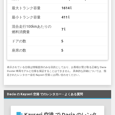
最大トランク容量
1614 l
最小トランク容量
411 l
混合走行100kmあたりの
7 l
燃料消費量
ドアの数
5
座席の数
5
表示されている仕様は情報提供のみを目的としており、お客様が受け取る正確な Dacia
Duster 車両モデルと仕様を保証することはできません。 具体的な詳細については、指
定されたレンタカー会社 Kayseri 空港 にお問い合わせください。
Dacia の Kayseri 空港 でのレンタカー - よくある質問
question_answer
Kayseri 空港 で Dacia のレンタ