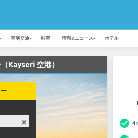
空港交通
駐車
情報&ニュース
ホテル
（Kayseri 空港）
カー
check_circle
4