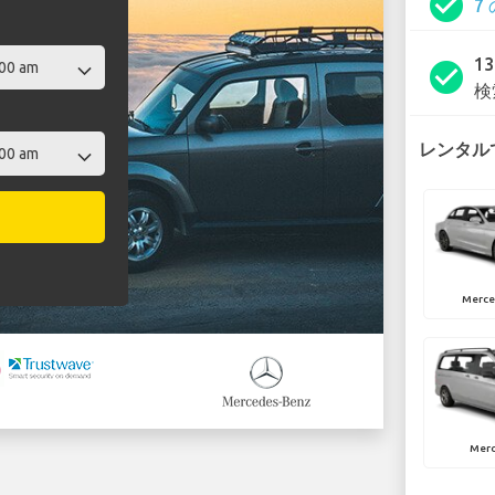
check_circle
7
1
check_circle
検
レンタルで
Merce
Merc