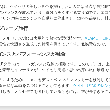
LAは、ケイセリの美しい景色を探検したい人には最適な選択肢
のバランスが取れており、冒険心をくすぐる乗り物です。エコフ
ドリング時にエンジンを自動的に停止させ、燃料を節約し、排
なグループ旅行
メルセデスVitoは実用的で贅沢な選択肢です。
ALAMO
、
CIR
便性と快適さを重視した特徴を備えています。低燃費なので、
ガンスとパフォーマンスが融合
スEクラスは、エレガンスと洗練の極致です。このモデルは、上
と豪華なインテリアが、ケイセリ周辺の思い出深い旅に最適で
のにするために、メルセデス・ベンツのレンタカーを検討して
る完璧な車両を見つけることができます。
ケイセリ空港のレン
何しろ、メルセデスを運転しているときには、旅が長すぎるこ