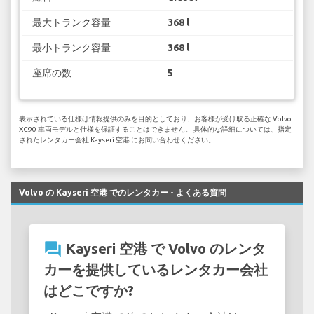
最大トランク容量
368 l
最小トランク容量
368 l
座席の数
5
表示されている仕様は情報提供のみを目的としており、お客様が受け取る正確な Volvo
XC90 車両モデルと仕様を保証することはできません。 具体的な詳細については、指定
されたレンタカー会社 Kayseri 空港 にお問い合わせください。
Volvo の Kayseri 空港 でのレンタカー - よくある質問
question_answer
Kayseri 空港 で Volvo のレンタ
カーを提供しているレンタカー会社
はどこですか?