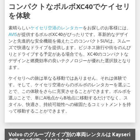
コンパクトなボルボXC40でケイセリ
を体験
素晴らしい
ケイセリ空港のレンタカー
をお探しのお客様には、
AVIS
が提供するボルボXC40がぴったりです。革新的なデザイ
ンと先進的な安全機能を備えたこのコンパクトSUVは、スムー
ズで快適なドライブを提供します。ビジネス旅行や街をのんび
りとドライブする予定がある場合でも、XC40のコンパクトな
デザインと燃費効率の良いテクノロジーが優れた選択肢となり
ます。
ケイセリへの旅は単なる移動ではありません、それは体験で
す。そして、ケイセリ空港からのボルボのレンタカーを選ぶこ
とで、この体験をさらに充実させることができます。ボルボを
選ぶことで、単にA地点からB地点に移動するだけでなく、ス
タイル、快適さ、持続可能性への確固たるコミットメントを持
って移動することができます。
Volvo のグループ/タイプ別の車両レンタルは Kayseri