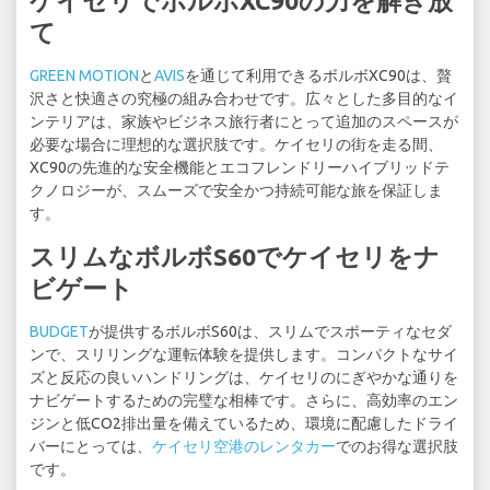
ケイセリでボルボXC90の力を解き放
て
GREEN MOTION
と
AVIS
を通じて利用できるボルボXC90は、贅
沢さと快適さの究極の組み合わせです。広々とした多目的なイ
ンテリアは、家族やビジネス旅行者にとって追加のスペースが
必要な場合に理想的な選択肢です。ケイセリの街を走る間、
XC90の先進的な安全機能とエコフレンドリーハイブリッドテ
クノロジーが、スムーズで安全かつ持続可能な旅を保証しま
す。
スリムなボルボS60でケイセリをナ
ビゲート
BUDGET
が提供するボルボS60は、スリムでスポーティなセダ
ンで、スリリングな運転体験を提供します。コンパクトなサイ
ズと反応の良いハンドリングは、ケイセリのにぎやかな通りを
ナビゲートするための完璧な相棒です。さらに、高効率のエン
ジンと低CO2排出量を備えているため、環境に配慮したドライ
バーにとっては、
ケイセリ空港のレンタカー
でのお得な選択肢
です。