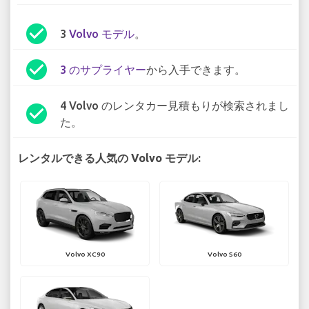
check_circle
3
Volvo モデル
。
check_circle
3 のサプライヤー
から入手できます。
4 Volvo のレンタカー見積もりが検索されまし
check_circle
た。
レンタルできる人気の Volvo モデル:
Volvo XC90
Volvo S60