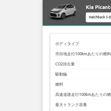
Kia Pic
ボディタイプ
市街地走行100kmあたりの燃
CO2排出量
駆動輪
燃料
高速道路走行100kmあたりの
最大トランク容量