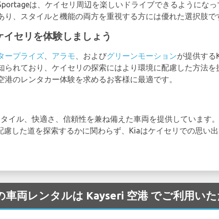
portageは、ケイセリ周辺を楽しいドライブできるようにな
あり、スタイルと機能の両方を重視する方には優れた選択肢で
cでケイセリを体験しましょう
タープライズ
、
アラモ
、および
グリーンモーション
が提供するK
られており、ケイセリの探索にはより環境に配慮した方法を提供
空港のレンタカー体験を求めるお客様に最適です。
タイル、快適さ、信頼性を兼ね備えた車両を提供しています。Pican
境に配慮した道を探索するかに関わらず、Kiaはケイセリでの思
の車両レンタルは Kayseri 空港 でご利用い