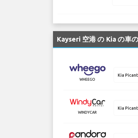
Kayseri 空港 の K
Kia Pican
WHEEGO
Kia Pican
WINDYCAR