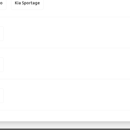
to
Kia Sportage
c
c
c