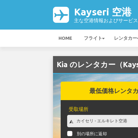
Kayseri 空港
主な空港情報およびサービス
HOME
フライト
レンタカー
Kia のレンタカー（Kays
最低価格レンタ
受取場所
別の場所に返却