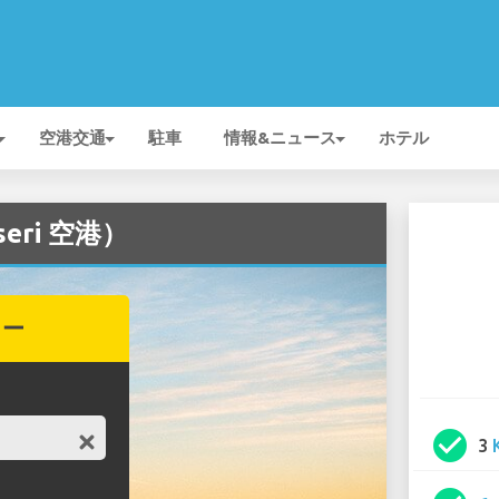
空港交通
駐車
情報&ニュース
ホテル
eri 空港）
カー
check_circle
3