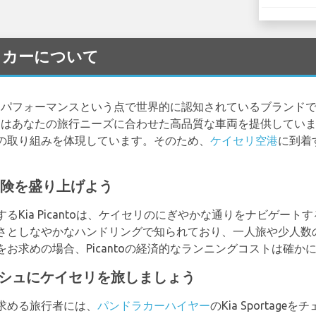
 レンタカーについて
ストパフォーマンスという点で世界的に認知されているブランド
aはあなたの旅行ニーズに合わせた高品質な車両を提供していま
の取り組みを体現しています。そのため、
ケイセリ空港
に到着
リの冒険を盛り上げよう
するKia Picantoは、ケイセリのにぎやかな通りをナビゲー
さとしなやかなハンドリングで知られており、一人旅や少人数
お求めの場合、Picantoの経済的なランニングコストは確か
イリッシュにケイセリを旅しましょう
求める旅行者には、
パンドラカーハイヤー
のKia Sporta