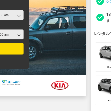
check_circle
6
1
check_circle
ま
レンタルで
Kia
Ki