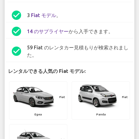
check_circle
3
Fiat モデル
。
check_circle
14 のサプライヤー
から入手できます。
59 Fiat のレンタカー見積もりが検索されまし
check_circle
た。
レンタルできる人気の Fiat モデル:
Fiat
Fiat
Egea
Panda