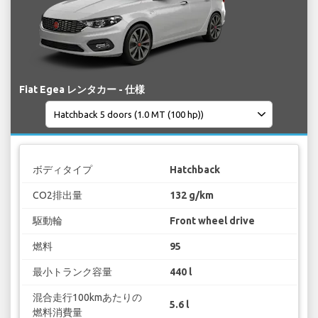
Fiat Egea レンタカー - 仕様
ボディタイプ
Hatchback
CO2排出量
132 g/km
駆動輪
Front wheel drive
燃料
95
最小トランク容量
440 l
混合走行100kmあたりの
5.6 l
燃料消費量