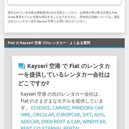
表示されている仕様は情報提供のみを目的としており、お客様が受け取る正確な Fiat
Linea 車両モデルと仕様を保証することはできません。 具体的な詳細については、指定
されたレンタカー会社 Kayseri 空港 にお問い合わせください。
Fiat の Kayseri 空港 でのレンタカー - よくある質問
question_answer
Kayseri 空港 で Fiat のレンタカ
ーを提供しているレンタカー会社は
どこですか?
Kayseri 空港 の次のレンタカー会社は、
Fiat のさまざまなモデルを提供していま
す。
ESSENCE
,
CARWIZ
,
PANDORA CAR
HIRE
,
CIRCULAR
,
EUROPCAR
,
SIXT
,
AVIS
,
ADDCAR
,
EREN RENT A CAR
,
WINDYCAR
,
RENT GO
,
ETERNAL RENTAL
,