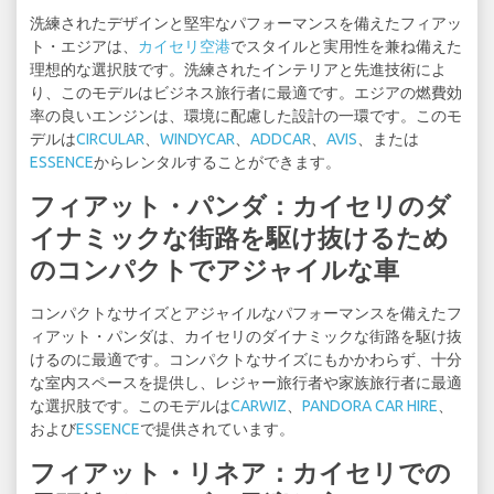
洗練されたデザインと堅牢なパフォーマンスを備えたフィアッ
ト・エジアは、
カイセリ空港
でスタイルと実用性を兼ね備えた
理想的な選択肢です。洗練されたインテリアと先進技術によ
り、このモデルはビジネス旅行者に最適です。エジアの燃費効
率の良いエンジンは、環境に配慮した設計の一環です。このモ
デルは
CIRCULAR
、
WINDYCAR
、
ADDCAR
、
AVIS
、または
ESSENCE
からレンタルすることができます。
フィアット・パンダ：カイセリのダ
イナミックな街路を駆け抜けるため
のコンパクトでアジャイルな車
コンパクトなサイズとアジャイルなパフォーマンスを備えたフ
ィアット・パンダは、カイセリのダイナミックな街路を駆け抜
けるのに最適です。コンパクトなサイズにもかかわらず、十分
な室内スペースを提供し、レジャー旅行者や家族旅行者に最適
な選択肢です。このモデルは
CARWIZ
、
PANDORA CAR HIRE
、
および
ESSENCE
で提供されています。
フィアット・リネア：カイセリでの