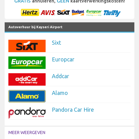
GRATIS
annuleren,
GEEN
kaartverwerkingskosten!
Autoverhuur bij Kayseri Airport
Sixt
Europcar
Addcar
Alamo
Pandora Car Hire
MEER WEERGEVEN