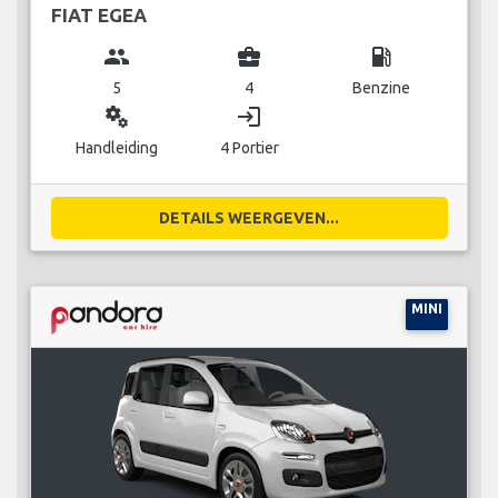
FIAT EGEA
group
business_center
local_gas_station
5
4
Benzine
miscellaneous_services
login
Handleiding
4 Portier
DETAILS WEERGEVEN...
MINI