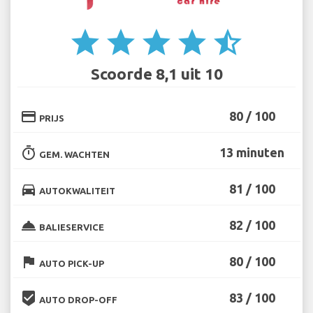
star
star
star
star
star_half
Scoorde 8,1 uit 10
credit_card
80 / 100
PRIJS
timer
13 minuten
GEM. WACHTEN
directions_car
81 / 100
AUTOKWALITEIT
room_service
82 / 100
BALIESERVICE
flag
80 / 100
AUTO PICK-UP
beenhere
83 / 100
AUTO DROP-OFF