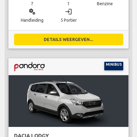
7
1
Benzine
miscellaneous_services
login
Handleiding
5 Portier
DETAILS WEERGEVEN...
MINIBUS
DACIA LODGY