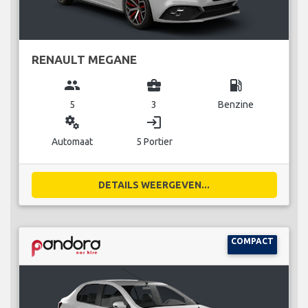
RENAULT MEGANE
group
business_center
local_gas_station
5
3
Benzine
miscellaneous_services
login
Automaat
5 Portier
DETAILS WEERGEVEN...
COMPACT