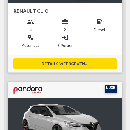
RENAULT CLIO
group
business_center
local_gas_station
4
2
Diesel
miscellaneous_services
login
Automaat
5 Portier
DETAILS WEERGEVEN...
LUXE