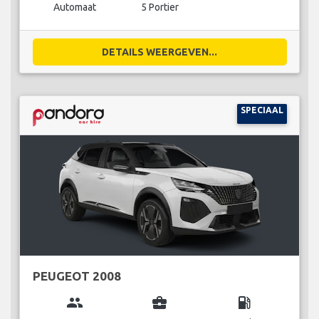
Automaat
5 Portier
DETAILS WEERGEVEN...
SPECIAAL
PEUGEOT 2008
group
business_center
local_gas_station