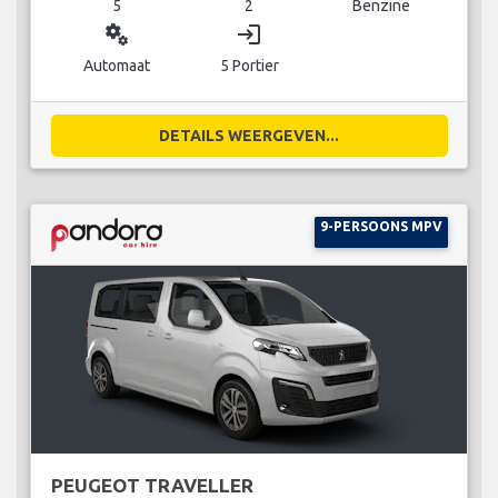
5
2
Benzine
miscellaneous_services
login
Automaat
5 Portier
DETAILS WEERGEVEN...
9-PERSOONS MPV
PEUGEOT TRAVELLER