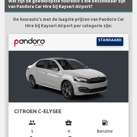
Wat zijn de goedkoopste huurauto's die beschikbaar zijn
van Pandora Car Hire bij Kayseri Airport?
De huurauto's met de laagste prijzen van Pandora Car
Hire bij Kayseri Airport per categorie zijn:
STANDAARD
CITROEN C-ELYSEE
group
business_center
local_gas_station
5
4
Benzine