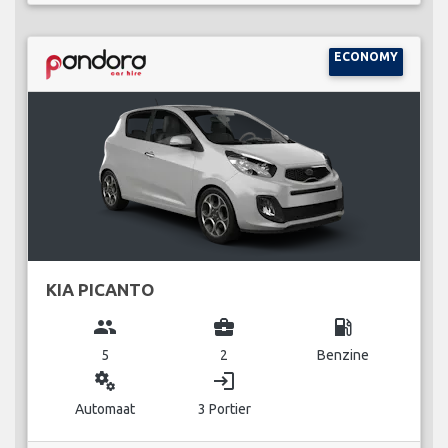
ECONOMY
KIA PICANTO
group
business_center
local_gas_station
5
2
Benzine
miscellaneous_services
login
Automaat
3 Portier