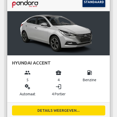
STANDAARD
HYUNDAI ACCENT
group
business_center
local_gas_station
5
4
Benzine
miscellaneous_services
login
Automaat
4 Portier
DETAILS WEERGEVEN...