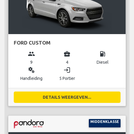
FORD CUSTOM
group
business_center
local_gas_station
9
4
Diesel
miscellaneous_services
login
Handleiding
5 Portier
DETAILS WEERGEVEN...
MIDDENKLASSE