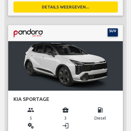
DETAILS WEERGEVEN...
SUV
KIA SPORTAGE
group
business_center
local_gas_station
5
3
Diesel
miscellaneous_services
login