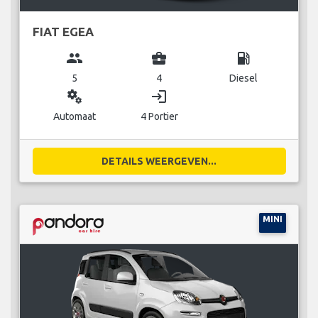
FIAT EGEA
group
business_center
local_gas_station
5
4
Diesel
miscellaneous_services
login
Automaat
4 Portier
DETAILS WEERGEVEN...
MINI