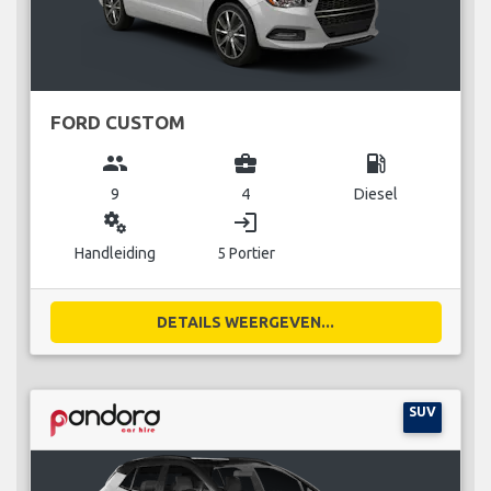
FORD CUSTOM
group
business_center
local_gas_station
9
4
Diesel
miscellaneous_services
login
Handleiding
5 Portier
DETAILS WEERGEVEN...
SUV