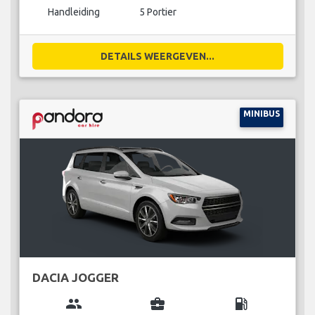
Handleiding
5 Portier
DETAILS WEERGEVEN...
MINIBUS
DACIA JOGGER
group
business_center
local_gas_station