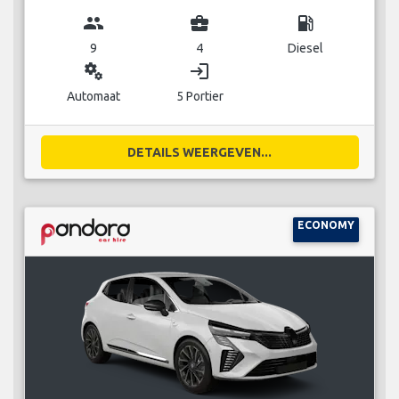
group
business_center
local_gas_station
9
4
Diesel
miscellaneous_services
login
Automaat
5 Portier
DETAILS WEERGEVEN...
ECONOMY