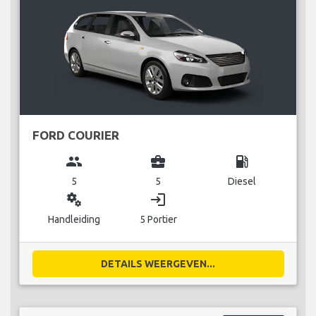
FORD COURIER
group
business_center
local_gas_station
5
5
Diesel
miscellaneous_services
login
Handleiding
5 Portier
DETAILS WEERGEVEN...