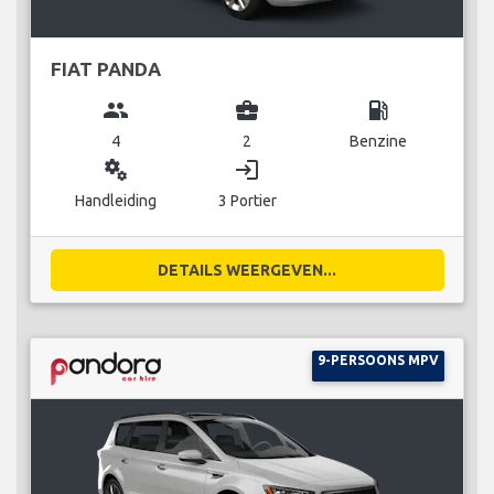
FIAT PANDA
group
business_center
local_gas_station
4
2
Benzine
miscellaneous_services
login
Handleiding
3 Portier
DETAILS WEERGEVEN...
9-PERSOONS MPV