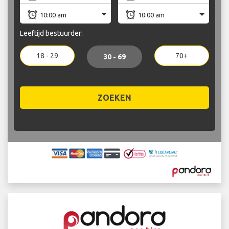
Leeftijd bestuurder:
18 - 29
70+
30 - 69
ZOEKEN