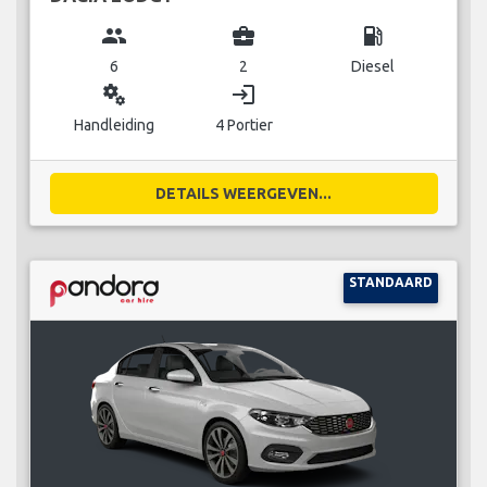
group
business_center
local_gas_station
6
2
Diesel
miscellaneous_services
login
Handleiding
4 Portier
DETAILS WEERGEVEN...
STANDAARD