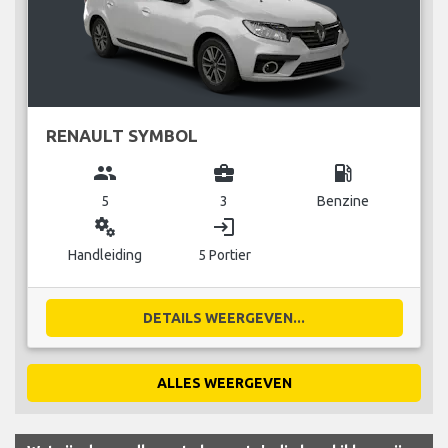
RENAULT SYMBOL
group
business_center
local_gas_station
5
3
Benzine
miscellaneous_services
login
Handleiding
5 Portier
DETAILS WEERGEVEN...
ALLES WEERGEVEN