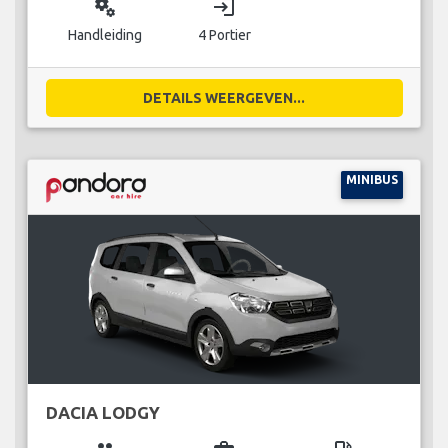
miscellaneous_services
login
Handleiding
4 Portier
DETAILS WEERGEVEN...
MINIBUS
DACIA LODGY