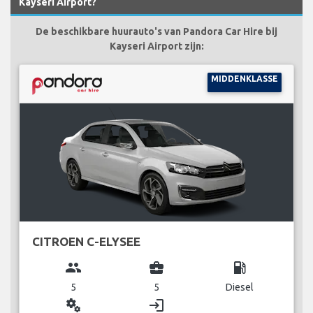
Kayseri Airport?
De beschikbare huurauto's van Pandora Car Hire bij
Kayseri Airport zijn:
MIDDENKLASSE
CITROEN C-ELYSEE
group
business_center
local_gas_station
5
5
Diesel
miscellaneous_services
login