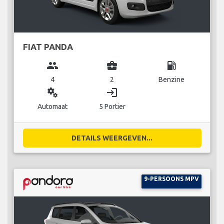
FIAT PANDA
group
business_center
local_gas_station
4
2
Benzine
miscellaneous_services
login
Automaat
5 Portier
DETAILS WEERGEVEN...
9-PERSOONS MPV