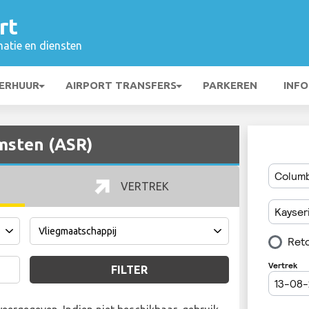
rt
matie en diensten
ERHUUR
AIRPORT TRANSFERS
PARKEREN
INFO
msten (ASR)
VERTREK
FILTER