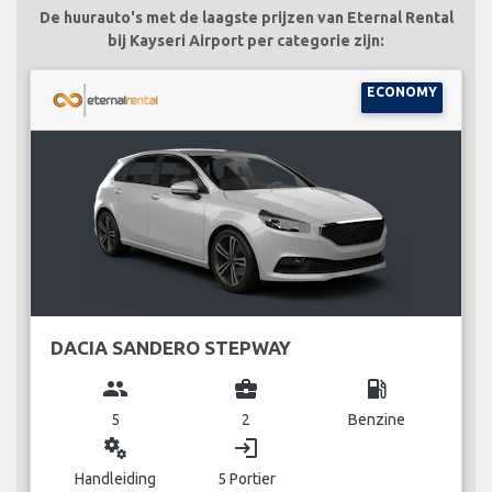
De huurauto's met de laagste prijzen van Eternal Rental
bij Kayseri Airport per categorie zijn:
ECONOMY
DACIA SANDERO STEPWAY
group
business_center
local_gas_station
5
2
Benzine
miscellaneous_services
login
Handleiding
5 Portier