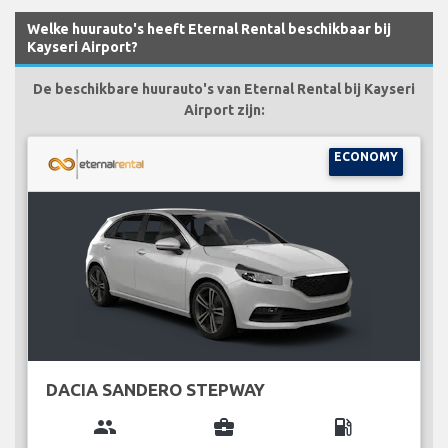
Welke huurauto's heeft Eternal Rental beschikbaar bij
Kayseri Airport?
De beschikbare huurauto's van Eternal Rental bij Kayseri
Airport zijn:
ECONOMY
DACIA SANDERO STEPWAY
group
business_center
local_gas_station