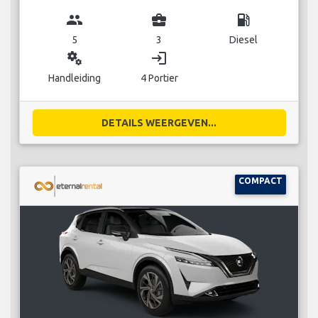
group
business_center
local_gas_station
5
3
Diesel
miscellaneous_services
login
Handleiding
4 Portier
DETAILS WEERGEVEN...
COMPACT