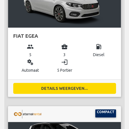
FIAT EGEA
group
business_center
local_gas_station
5
3
Diesel
miscellaneous_services
login
Automaat
5 Portier
DETAILS WEERGEVEN...
COMPACT