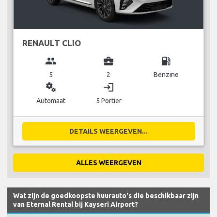
RENAULT CLIO
group
business_center
local_gas_station
5
2
Benzine
miscellaneous_services
login
Automaat
5 Portier
DETAILS WEERGEVEN...
ALLES WEERGEVEN
Wat zijn de goedkoopste huurauto's die beschikbaar zijn
van Eternal Rental bij Kayseri Airport?