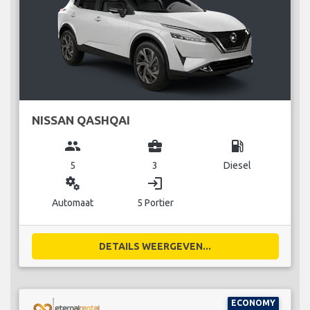
NISSAN QASHQAI
group
business_center
local_gas_station
5
3
Diesel
miscellaneous_services
login
Automaat
5 Portier
DETAILS WEERGEVEN...
ECONOMY