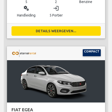
5
2
Benzine
miscellaneous_services
login
Handleiding
5 Portier
DETAILS WEERGEVEN...
COMPACT
FIAT EGEA