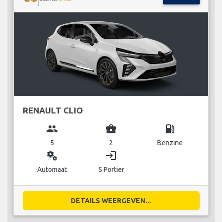
RENAULT CLIO
group
business_center
local_gas_station
5
2
Benzine
miscellaneous_services
login
Automaat
5 Portier
DETAILS WEERGEVEN...