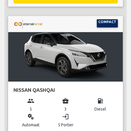
COMPACT
NISSAN QASHQAI
group
business_center
local_gas_station
5
3
Diesel
miscellaneous_services
login
Automaat
5 Portier