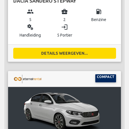
DACIA SANDERO STEPWAY
group
business_center
local_gas_station
5
2
Benzine
miscellaneous_services
login
Handleiding
5 Portier
DETAILS WEERGEVEN...
COMPACT