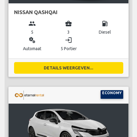
NISSAN QASHQAI
group
business_center
local_gas_station
5
3
Diesel
miscellaneous_services
login
Automaat
5 Portier
DETAILS WEERGEVEN...
ECONOMY