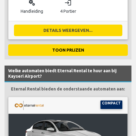
miscellaneous_services
login
Handleiding
4 Portier
DETAILS WEERGEVEN...
TOON PRIJZEN
Welke automaten biedt Eternal Rental te huur aan bij
Kayseri Airport?
Eternal Rental bieden de onderstaande automaten aan:
COMPACT