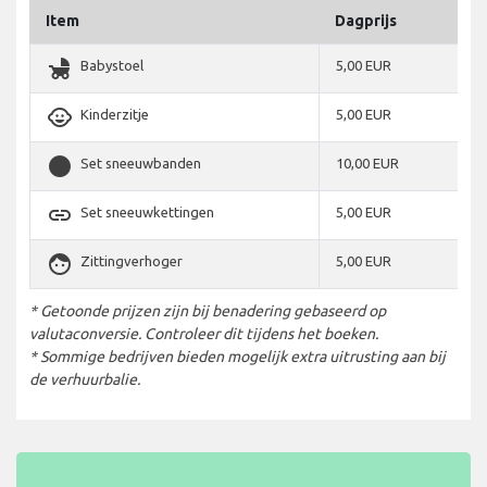
Item
Dagprijs
child_friendly
Babystoel
5,00 EUR
child_care
Kinderzitje
5,00 EUR
stop_circle
Set sneeuwbanden
10,00 EUR
link
Set sneeuwkettingen
5,00 EUR
face
Zittingverhoger
5,00 EUR
* Getoonde prijzen zijn bij benadering gebaseerd op
valutaconversie. Controleer dit tijdens het boeken.
* Sommige bedrijven bieden mogelijk extra uitrusting aan bij
de verhuurbalie.