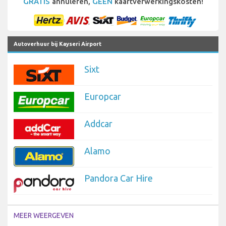
GRATIS
annuleren,
GEEN
kaartverwerkingskosten!
Autoverhuur bij Kayseri Airport
Sixt
Europcar
Addcar
Alamo
Pandora Car Hire
MEER WEERGEVEN