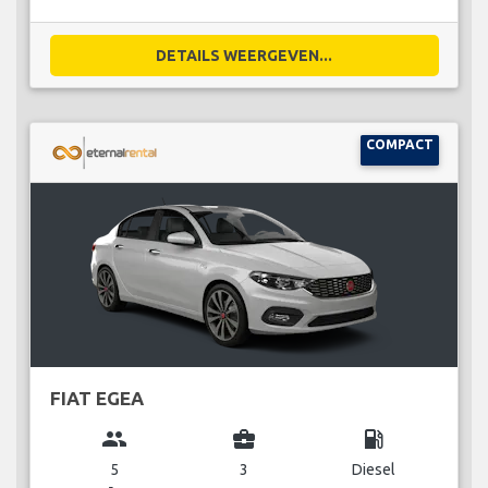
DETAILS WEERGEVEN...
COMPACT
FIAT EGEA
group
business_center
local_gas_station
5
3
Diesel