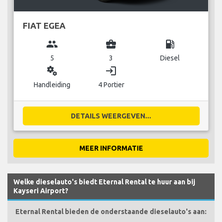
FIAT EGEA
group
business_center
local_gas_station
5
3
Diesel
miscellaneous_services
login
Handleiding
4 Portier
DETAILS WEERGEVEN...
MEER INFORMATIE
Welke dieselauto's biedt Eternal Rental te huur aan bij
Kayseri Airport?
Eternal Rental bieden de onderstaande dieselauto's aan: