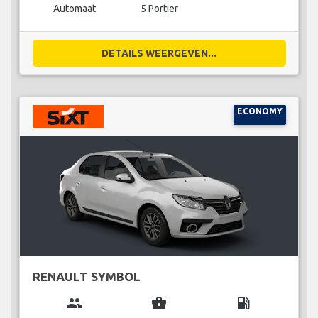
Automaat
5 Portier
DETAILS WEERGEVEN...
ECONOMY
RENAULT SYMBOL
group
business_center
local_gas_station