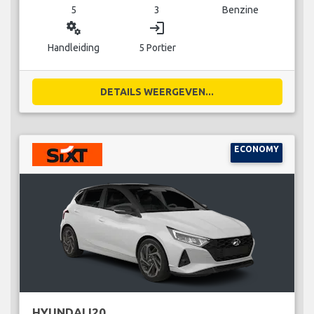
5
3
Benzine
miscellaneous_services
login
Handleiding
5 Portier
DETAILS WEERGEVEN...
ECONOMY
HYUNDAI I20