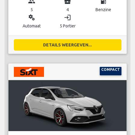
group
business_center
local_gas_station
5
4
Benzine
miscellaneous_services
login
Automaat
5 Portier
DETAILS WEERGEVEN...
COMPACT