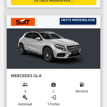
DETAILS WEERGEVEN...
GROTE MIDDENKLASSE
MERCEDES GLA
group
business_center
local_gas_station
4
2
Benzine
miscellaneous_services
login
Automaat
5 Portier