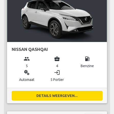
NISSAN QASHQAI
group
business_center
local_gas_station
5
4
Benzine
miscellaneous_services
login
Automaat
5 Portier
DETAILS WEERGEVEN...