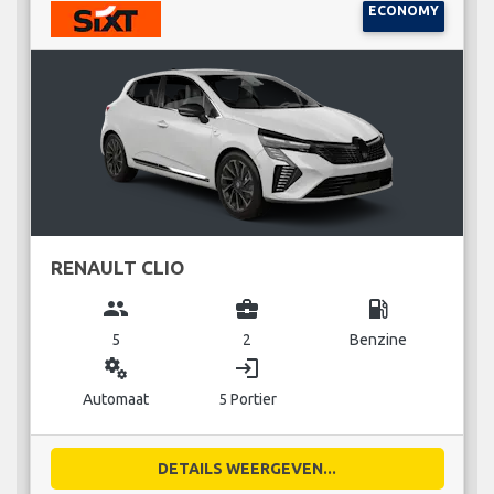
ECONOMY
RENAULT CLIO
group
business_center
local_gas_station
5
2
Benzine
miscellaneous_services
login
Automaat
5 Portier
DETAILS WEERGEVEN...