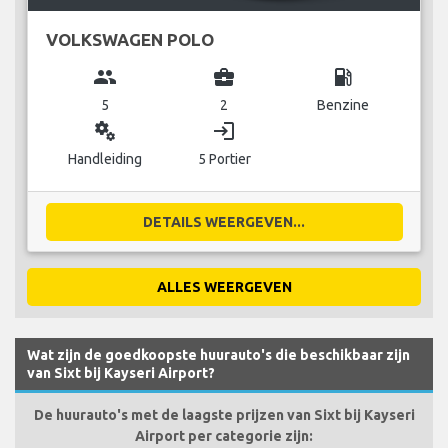
VOLKSWAGEN POLO
group
business_center
local_gas_station
5
2
Benzine
miscellaneous_services
login
Handleiding
5 Portier
DETAILS WEERGEVEN...
ALLES WEERGEVEN
Wat zijn de goedkoopste huurauto's die beschikbaar zijn
van Sixt bij Kayseri Airport?
De huurauto's met de laagste prijzen van Sixt bij Kayseri
Airport per categorie zijn: