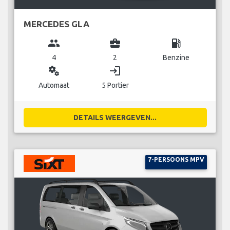
MERCEDES GLA
group
business_center
local_gas_station
4
2
Benzine
miscellaneous_services
login
Automaat
5 Portier
DETAILS WEERGEVEN...
7-PERSOONS MPV