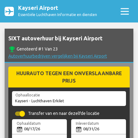
Kayseri Airport
Essentiële Luchthaven Informatie en diensten
SIXT autoverhuur bij Kayseri Airport
emoji_events
Genoteerd #1 Van 23
Autoverhuurbedrijven vergelijken bij Kayseri Airport
HUURAUTO TEGEN EEN ONVERSLAANBARE
PRIJS
Ophaallocatie
Transfer van en naar dezelfde locatie
Ophaaldatum
Inleverdatum