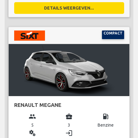
DETAILS WEERGEVEN...
COMPACT
RENAULT MEGANE
group
business_center
local_gas_station
5
3
Benzine
miscellaneous_services
login