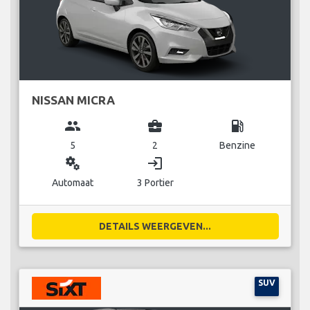
NISSAN MICRA
group
business_center
local_gas_station
5
2
Benzine
miscellaneous_services
login
Automaat
3 Portier
DETAILS WEERGEVEN...
SUV