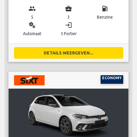
group
business_center
local_gas_station
5
3
Benzine
miscellaneous_services
login
Automaat
5 Portier
DETAILS WEERGEVEN...
ECONOMY