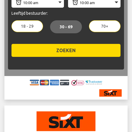
Leeftijd bestuurder:
18 - 29
70+
30 - 69
ZOEKEN