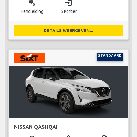
miscellaneous_services
login
Handleiding
5 Portier
DETAILS WEERGEVEN...
STANDAARD
NISSAN QASHQAI