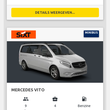
DETAILS WEERGEVEN...
MINIBUS
MERCEDES VITO
group
business_center
local_gas_station
9
4
Benzine