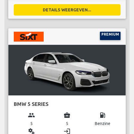
DETAILS WEERGEVEN...
PREMIUM
BMW 5 SERIES
group
business_center
local_gas_station
5
5
Benzine
miscellaneous_services
login