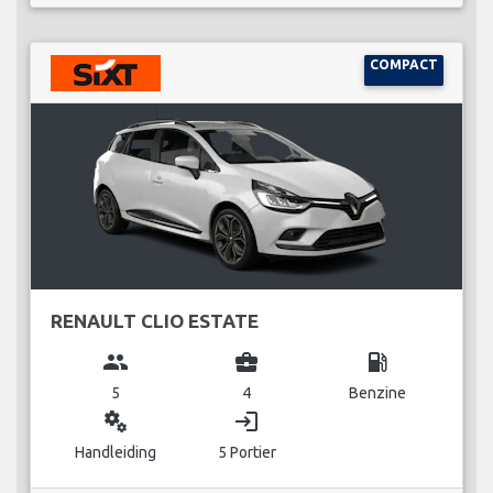
COMPACT
RENAULT CLIO ESTATE
group
business_center
local_gas_station
5
4
Benzine
miscellaneous_services
login
Handleiding
5 Portier