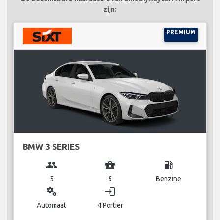
zijn:
PREMIUM
BMW 3 SERIES
group
business_center
local_gas_station
5
5
Benzine
miscellaneous_services
login
Automaat
4 Portier