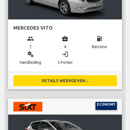
MERCEDES VITO
group
business_center
local_gas_station
7
4
Benzine
miscellaneous_services
login
Handleiding
5 Portier
DETAILS WEERGEVEN...
ECONOMY