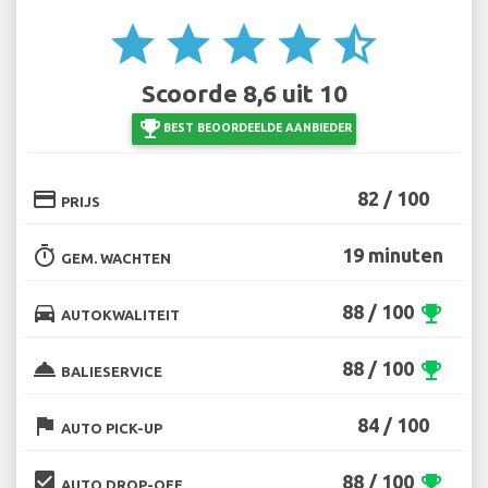
star
star
star
star
star_half
Scoorde 8,6 uit 10
emoji_events
BEST BEOORDEELDE AANBIEDER
credit_card
82 / 100
PRIJS
timer
19 minuten
GEM. WACHTEN
directions_car
88 / 100
emoji_events
AUTOKWALITEIT
room_service
88 / 100
emoji_events
BALIESERVICE
flag
84 / 100
AUTO PICK-UP
beenhere
88 / 100
emoji_events
AUTO DROP-OFF