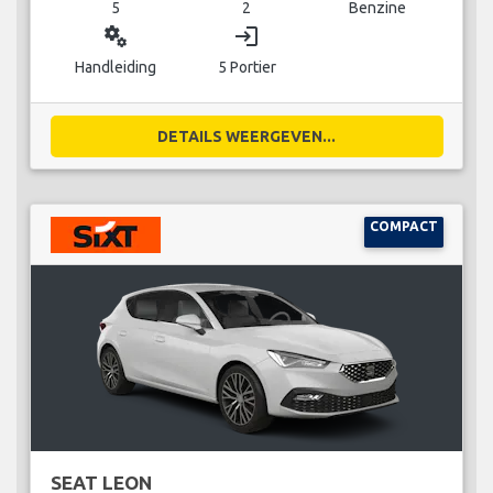
5
2
Benzine
miscellaneous_services
login
Handleiding
5 Portier
DETAILS WEERGEVEN...
COMPACT
SEAT LEON