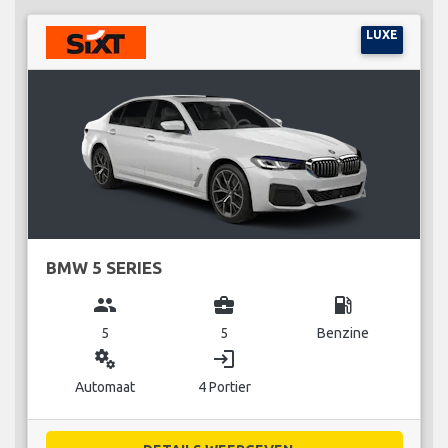
LUXE
BMW 5 SERIES
group
business_center
local_gas_station
5
5
Benzine
miscellaneous_services
login
Automaat
4 Portier