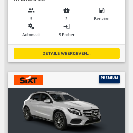
group
business_center
local_gas_station
5
2
Benzine
miscellaneous_services
login
Automaat
5 Portier
DETAILS WEERGEVEN...
PREMIUM