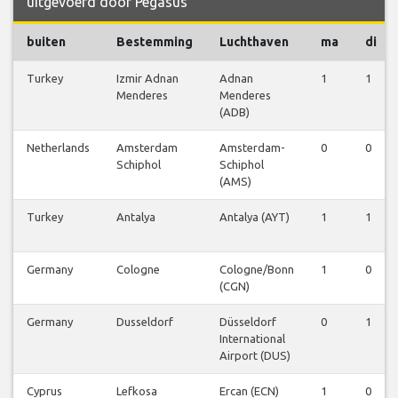
uitgevoerd door Pegasus
buiten
Bestemming
Luchthaven
ma
di
Turkey
Izmir Adnan
Adnan
1
1
Menderes
Menderes
(ADB)
Netherlands
Amsterdam
Amsterdam-
0
0
Schiphol
Schiphol
(AMS)
Turkey
Antalya
Antalya (AYT)
1
1
Germany
Cologne
Cologne/Bonn
1
0
(CGN)
Germany
Dusseldorf
Düsseldorf
0
1
International
Airport (DUS)
Cyprus
Lefkosa
Ercan (ECN)
1
0