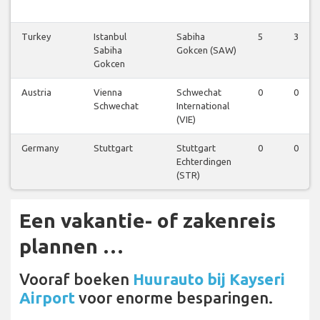
Turkey
Istanbul
Sabiha
5
3
Sabiha
Gokcen (SAW)
Gokcen
Austria
Vienna
Schwechat
0
0
Schwechat
International
(VIE)
Germany
Stuttgart
Stuttgart
0
0
Echterdingen
(STR)
Een vakantie- of zakenreis
plannen …
Vooraf boeken
Huurauto bij Kayseri
Airport
voor enorme besparingen.