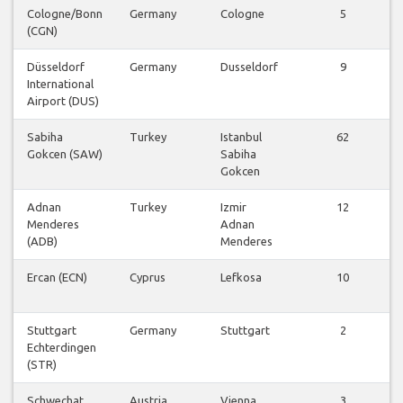
Cologne/Bonn
Germany
Cologne
5
(CGN)
Düsseldorf
Germany
Dusseldorf
9
International
Airport (DUS)
Sabiha
Turkey
Istanbul
62
Gokcen (SAW)
Sabiha
Gokcen
Adnan
Turkey
Izmir
12
Menderes
Adnan
(ADB)
Menderes
Ercan (ECN)
Cyprus
Lefkosa
10
Stuttgart
Germany
Stuttgart
2
Echterdingen
(STR)
Schwechat
Austria
Vienna
3