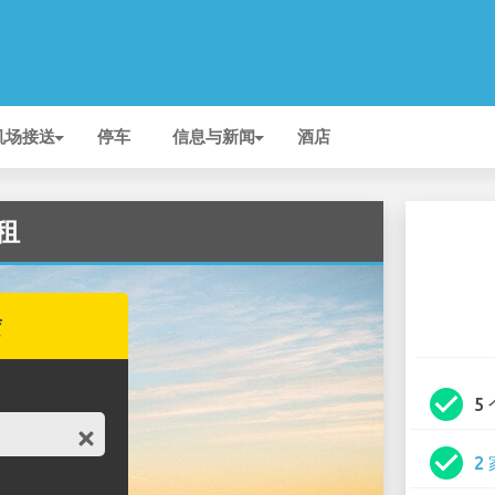
机场接送
停车
信息与新闻
酒店
出租
赁
check_circle
5
check_circle
2