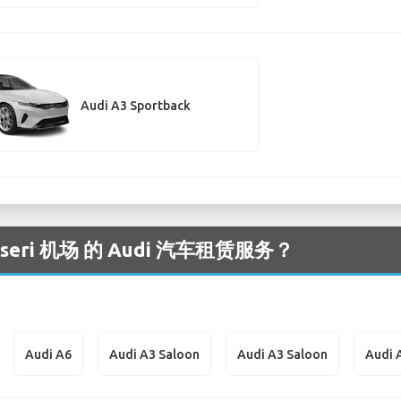
Audi A3 Sportback
ri 机场 的 Audi 汽车租赁服务？
Audi A6
Audi A3 Saloon
Audi A3 Saloon
Audi 