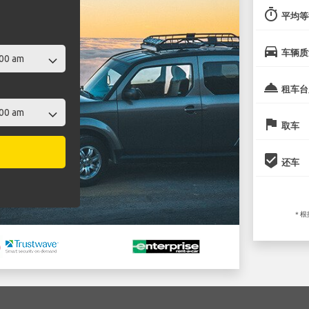
timer
平均等
directions_car
车辆质
room_service
租车台
flag
取车
beenhere
还车
* 