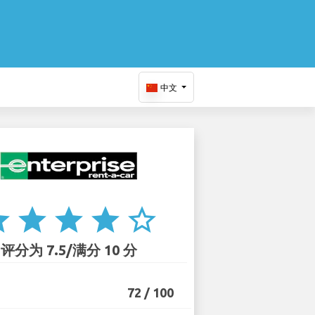
中文
ar
star
star
star
star_border
评分为 7.5/满分 10 分
72 / 100