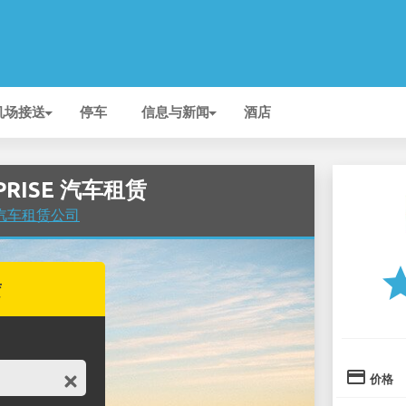
机场接送
停车
信息与新闻
酒店
RPRISE 汽车租赁
 的汽车租赁公司
st
赁
credit_card
价格