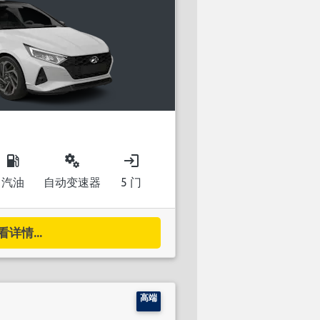
local_gas_station
miscellaneous_services
login
汽油
自动变速器
5 门
看详情...
高端