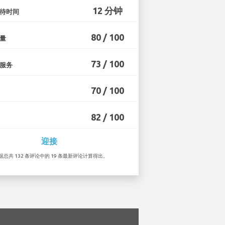
12 分钟
待时间
80 / 100
量
73 / 100
服务
70 / 100
82 / 100
迎接
根据总共 132 条评论中的 19 条最新评论计算得出。