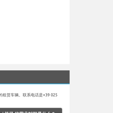
赁车辆。联系电话是+39 025