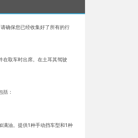
，请确保您已经收集好了所有的行
并在取车时出席。在土耳其驾驶
，包括：
满油。提供1种手动挡车型和1种