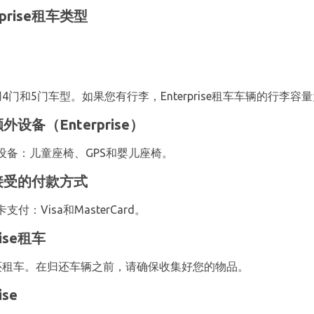
rprise租车类型
门和5门车型。如果您有行李，Enterprise租车车辆的行李容
外设备（Enterprise）
设备：儿童座椅、GPS和婴儿座椅。
i机场接受的付款方式
：Visa和MasterCard。
rise租车
方向归还租车。在归还车辆之前，请确保收集好您的物品。
ise