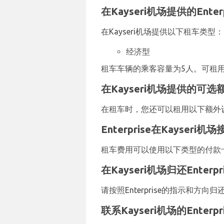
在Kayseri机场提供的Ente
在Kayseri机场提供以下租车类型：
经济型
租车车辆的乘客容量为5人。可租用4
在Kayseri机场提供的可选额
在租车时，您还可以租用以下额外
Enterprise在Kayser
租车费用可以使用以下类型的付款卡支付
在Kayseri机场归还Enterp
请按照Enterprise的指示和
联系Kayseri机场的Enterpr