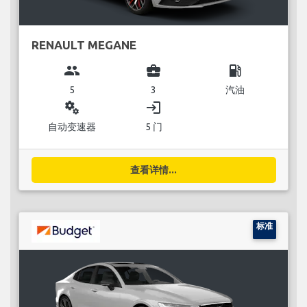
RENAULT MEGANE
group
business_center
local_gas_station
5
3
汽油
miscellaneous_services
login
自动变速器
5 门
查看详情...
标准