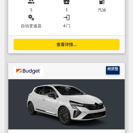
group
business_center
local_gas_station
5
5
汽油
miscellaneous_services
login
自动变速器
4 门
查看详情...
经济型