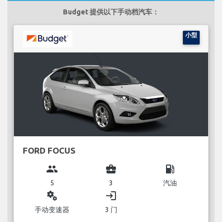
Budget 提供以下手动档汽车：
小型
FORD FOCUS
group
business_center
local_gas_station
5
3
汽油
miscellaneous_services
login
手动变速器
3 门