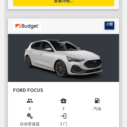
查看详情...
小型
FORD FOCUS
group
business_center
local_gas_station
5
3
汽油
miscellaneous_services
login
自动变速器
5 门