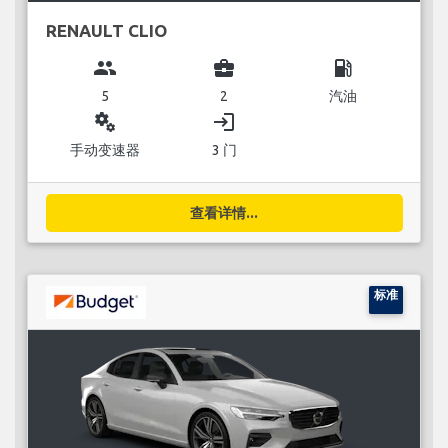
RENAULT CLIO
group
business_center
local_gas_station
5
2
汽油
miscellaneous_services
login
手动变速器
3 门
查看详情...
标准