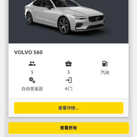
VOLVO S60
group
business_center
local_gas_station
5
5
汽油
miscellaneous_services
login
自动变速器
4 门
查看详情...
查看所有