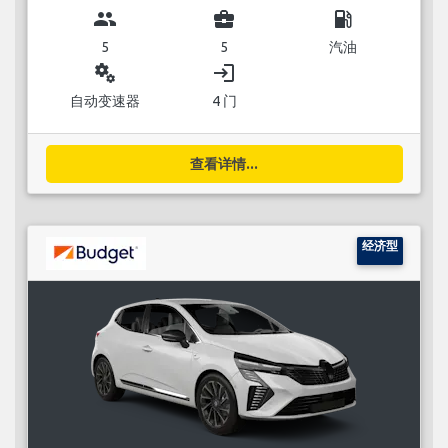
group
business_center
local_gas_station
5
5
汽油
miscellaneous_services
login
自动变速器
4 门
查看详情...
经济型