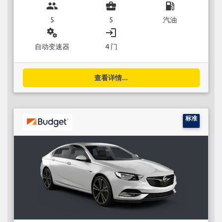
group
business_center
local_gas_station
5
5
汽油
miscellaneous_services
login
自动变速器
4 门
查看详情...
标准