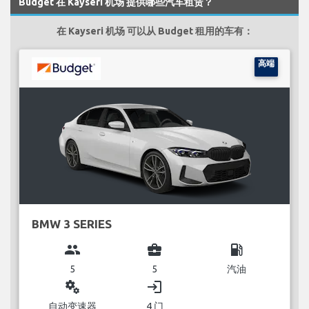
Budget 在 Kayseri 机场 提供哪些汽车租赁？
在 Kayseri 机场 可以从 Budget 租用的车有：
高端
BMW 3 SERIES
group
business_center
local_gas_station
5
5
汽油
miscellaneous_services
login
自动变速器
4 门