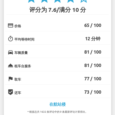
评分为 7.6/满分 10 分
credit_card
65 / 100
价格
timer
12 分钟
平均等待时间
directions_car
81 / 100
车辆质量
room_service
81 / 100
租车台服务
flag
77 / 100
取车
beenhere
73 / 100
还车
在航站楼
* 根据总共 1632 条评论中的 9 条最新评论计算得出。