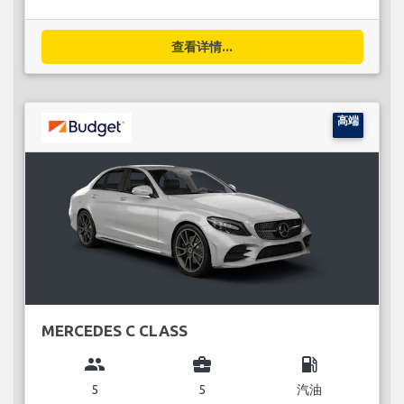
查看详情...
高端
MERCEDES C CLASS
group
business_center
local_gas_station
5
5
汽油