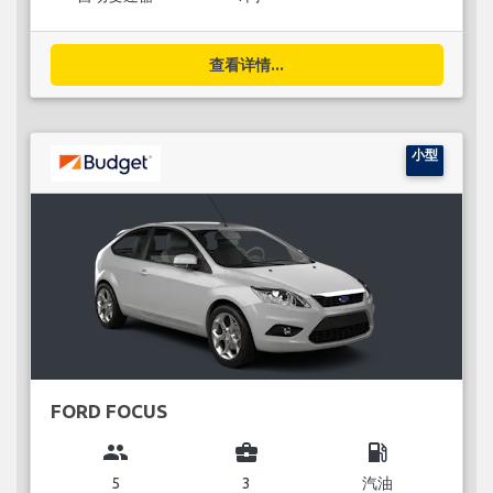
查看详情...
小型
FORD FOCUS
group
business_center
local_gas_station
5
3
汽油