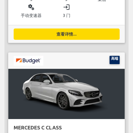
miscellaneous_services
login
手动变速器
3 门
查看详情...
高端
MERCEDES C CLASS