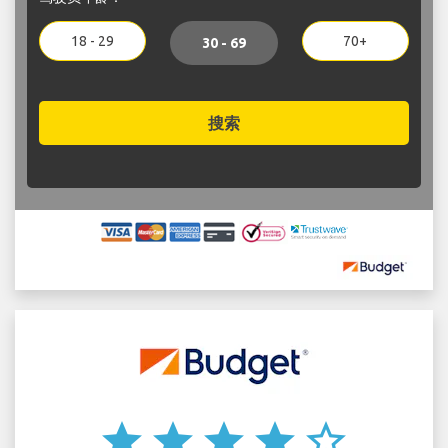
18 - 29
70+
30 - 69
搜索
star
star
star
star
star_border