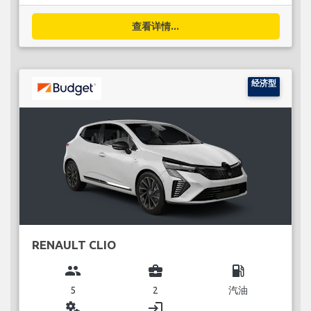
查看详情...
经济型
RENAULT CLIO
group
business_center
local_gas_station
5
2
汽油
miscellaneous_services
login