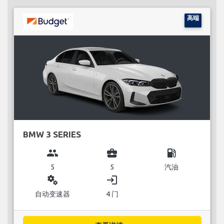
高端
BMW 3 SERIES
group
business_center
local_gas_station
5
5
汽油
miscellaneous_services
login
自动变速器
4 门