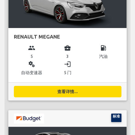
RENAULT MEGANE
group
business_center
local_gas_station
5
3
汽油
miscellaneous_services
login
自动变速器
5 门
查看详情...
标准