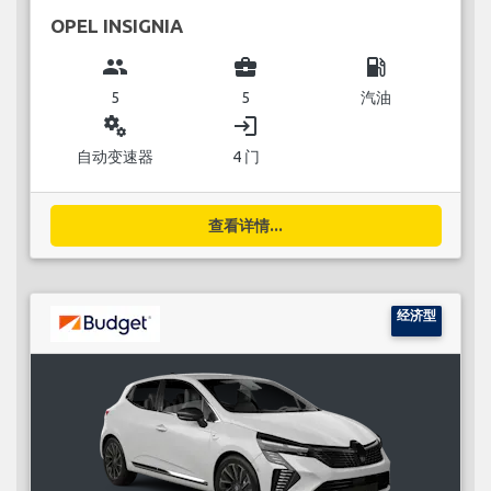
OPEL INSIGNIA
group
business_center
local_gas_station
5
5
汽油
miscellaneous_services
login
自动变速器
4 门
查看详情...
经济型