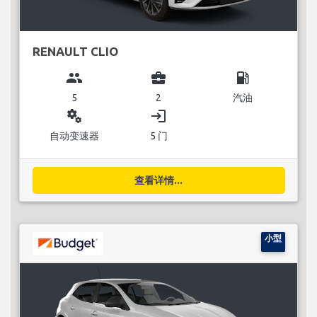
RENAULT CLIO
group
business_center
local_gas_station
5
2
汽油
miscellaneous_services
login
自动变速器
5 门
查看详情...
小型