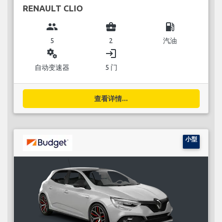
RENAULT CLIO
group
business_center
local_gas_station
5
2
汽油
miscellaneous_services
login
自动变速器
5 门
查看详情...
小型