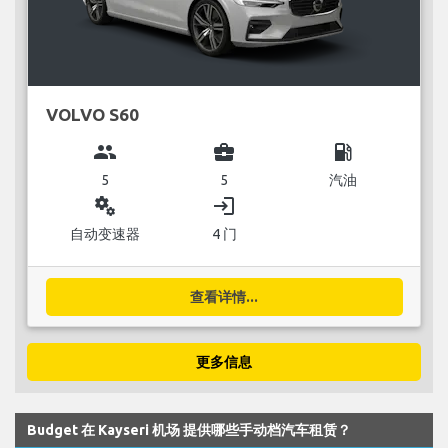
VOLVO S60
group
business_center
local_gas_station
5
5
汽油
miscellaneous_services
login
自动变速器
4 门
查看详情...
更多信息
Budget 在 Kayseri 机场 提供哪些手动档汽车租赁？