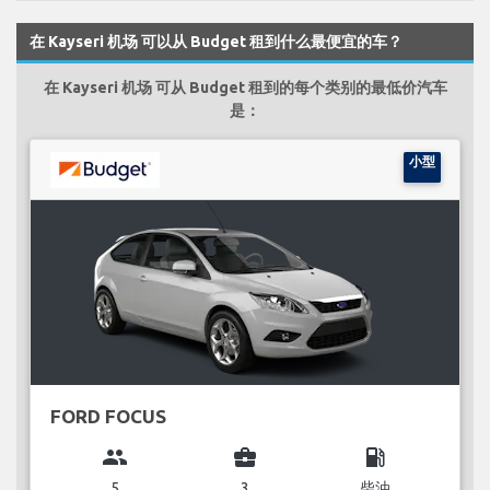
在 Kayseri 机场 可以从 Budget 租到什么最便宜的车？
在 Kayseri 机场 可从 Budget 租到的每个类别的最低价汽车
是：
小型
FORD FOCUS
group
business_center
local_gas_station
5
3
柴油