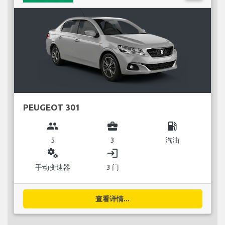
PEUGEOT 301
group
business_center
local_gas_station
5
3
汽油
miscellaneous_services
login
手动变速器
3 门
查看详情...