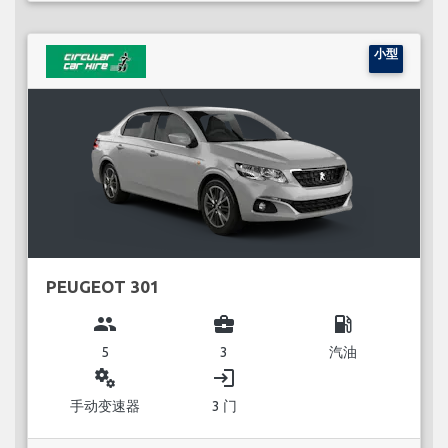
小型
PEUGEOT 301
group
business_center
local_gas_station
5
3
汽油
miscellaneous_services
login
手动变速器
3 门