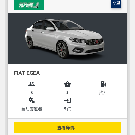
小型
FIAT EGEA
group
business_center
local_gas_station
5
3
汽油
miscellaneous_services
login
自动变速器
5 门
查看详情...