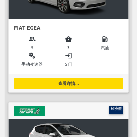
FIAT EGEA
group
business_center
local_gas_station
5
3
汽油
miscellaneous_services
login
手动变速器
5 门
查看详情...
经济型