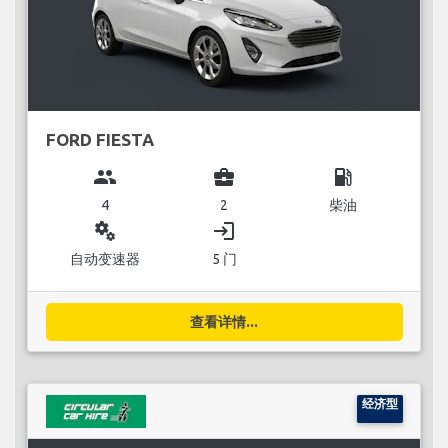
FORD FIESTA
group
business_center
local_gas_station
4
2
柴油
miscellaneous_services
login
自动变速器
5 门
查看详情...
经济型