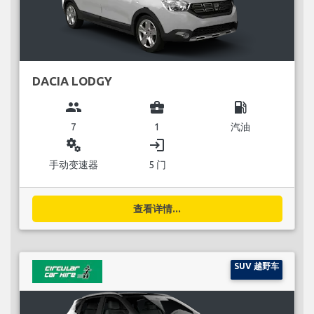
DACIA LODGY
group
business_center
local_gas_station
7
1
汽油
miscellaneous_services
login
手动变速器
5 门
查看详情...
SUV 越野车