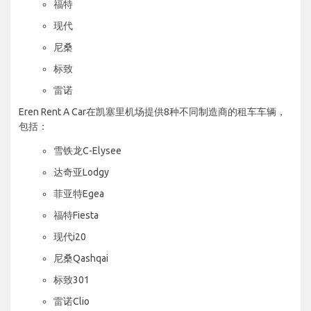
福特
现代
尼桑
标致
雷诺
Eren Rent A Car在凯塞里机场提供8种不同制造商的租车车辆，
包括：
雪铁龙C-Elysee
达奇亚Lodgy
菲亚特Egea
福特Fiesta
现代i20
尼桑Qashqai
标致301
雷诺Clio