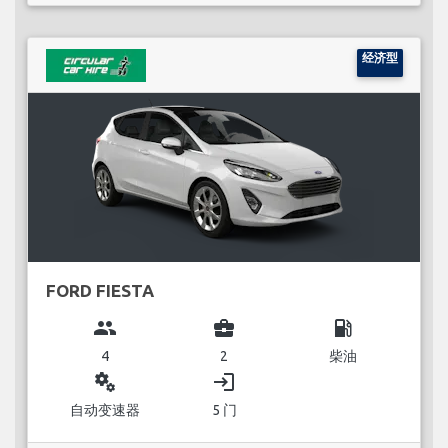
经济型
FORD FIESTA
group
business_center
local_gas_station
4
2
柴油
miscellaneous_services
login
自动变速器
5 门