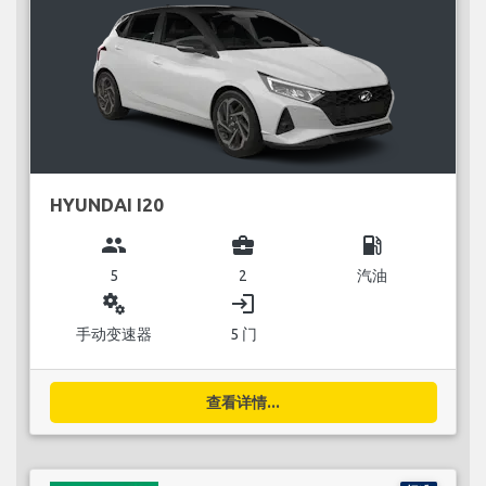
HYUNDAI I20
group
business_center
local_gas_station
5
2
汽油
miscellaneous_services
login
手动变速器
5 门
查看详情...