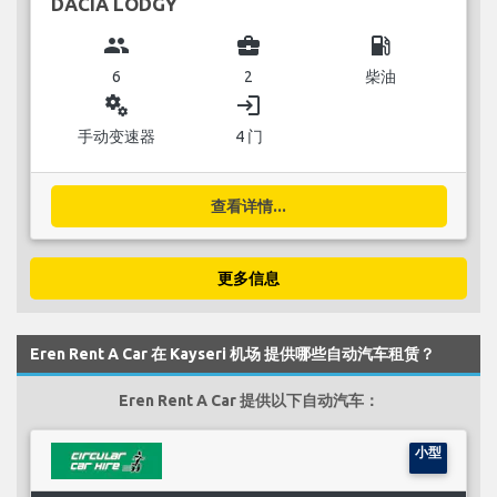
DACIA LODGY
group
business_center
local_gas_station
6
2
柴油
miscellaneous_services
login
手动变速器
4 门
查看详情...
更多信息
Eren Rent A Car 在 Kayseri 机场 提供哪些自动汽车租赁？
Eren Rent A Car 提供以下自动汽车：
小型