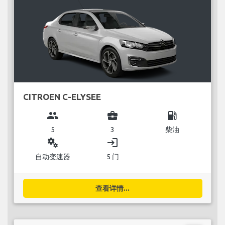
CITROEN C-ELYSEE
group
business_center
local_gas_station
5
3
柴油
miscellaneous_services
login
自动变速器
5 门
查看详情...