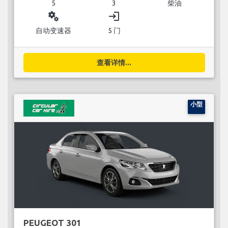
5
3
柴油
miscellaneous_services
login
自动变速器
5 门
查看详情...
小型
PEUGEOT 301