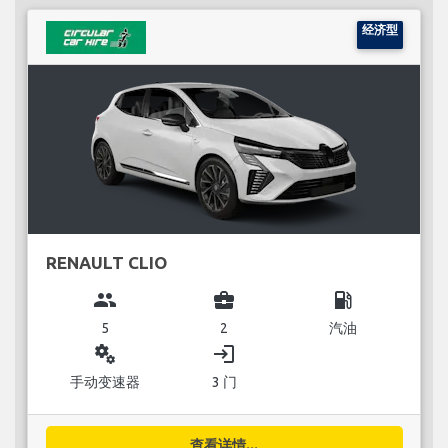
经济型
RENAULT CLIO
group
business_center
local_gas_station
5
2
汽油
miscellaneous_services
login
手动变速器
3 门
查看详情...