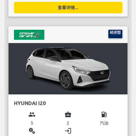
查看详情...
经济型
HYUNDAI I20
group
business_center
local_gas_station
5
2
汽油
miscellaneous_services
login