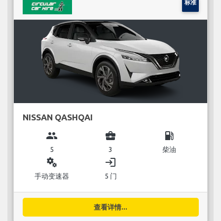
标准
NISSAN QASHQAI
group
business_center
local_gas_station
5
3
柴油
miscellaneous_services
login
手动变速器
5 门
查看详情...