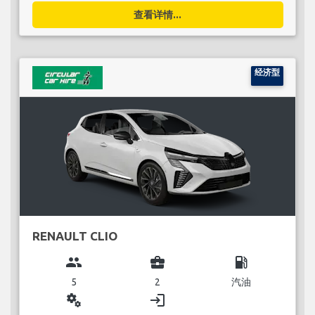
查看详情...
经济型
RENAULT CLIO
group
business_center
local_gas_station
5
2
汽油
miscellaneous_services
login