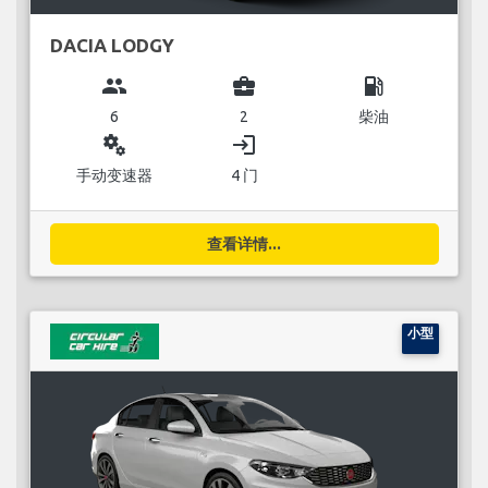
DACIA LODGY
group
business_center
local_gas_station
6
2
柴油
miscellaneous_services
login
手动变速器
4 门
查看详情...
小型