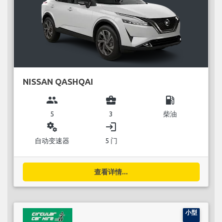
NISSAN QASHQAI
group
business_center
local_gas_station
5
3
柴油
miscellaneous_services
login
自动变速器
5 门
查看详情...
小型