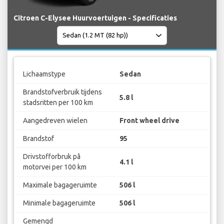
Citroen C-Elysee Huurvoertuigen - Specificaties
Lichaamstype
Sedan
Brandstofverbruik tijdens
5.8 l
stadsritten per 100 km
Aangedreven wielen
Front wheel drive
Brandstof
95
Drivstofforbruk på
4.1 l
motorvei per 100 km
Maximale bagageruimte
506 l
Minimale bagageruimte
506 l
Gemengd