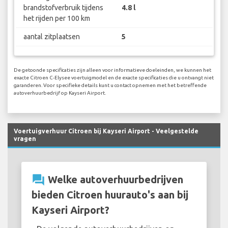
brandstofverbruik tijdens
4.8 l
het rijden per 100 km
aantal zitplaatsen
5
De getoonde specificaties zijn alleen voor informatieve doeleinden, we kunnen het
exacte Citroen C-Elysee voertuigmodel en de exacte specificaties die u ontvangt niet
garanderen. Voor specifieke details kunt u contact opnemen met het betreffende
autoverhuurbedrijf op Kayseri Airport.
Voertuigverhuur Citroen bij Kayseri Airport - Veelgestelde
vragen
question_answer
Welke autoverhuurbedrijven
bieden Citroen huurauto's aan bij
Kayseri Airport?