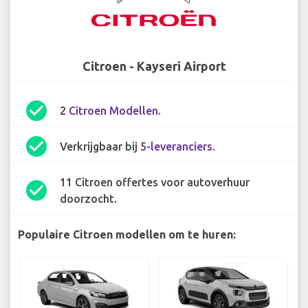
Citroen - Kayseri Airport
check_circle
2
Citroen Modellen
.
check_circle
Verkrijgbaar bij
5-leveranciers
.
11 Citroen offertes voor autoverhuur
check_circle
doorzocht.
Populaire Citroen modellen om te huren: