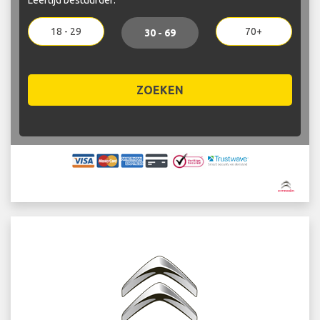
18 - 29
70+
30 - 69
ZOEKEN