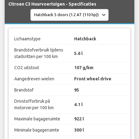
Citroen C3 Huurvoertuigen - Specificaties
Lichaamstype
Hatchback
Brandstofverbruik tijdens
5.6 l
stadsritten per 100 km
CO2 uitstoot
107 g/km
Aangedreven wielen
Front wheel drive
Brandstof
95
Drivstofforbruk på
4.1 l
motorvei per 100 km
Maximale bagageruimte
922 l
Minimale bagageruimte
300 l