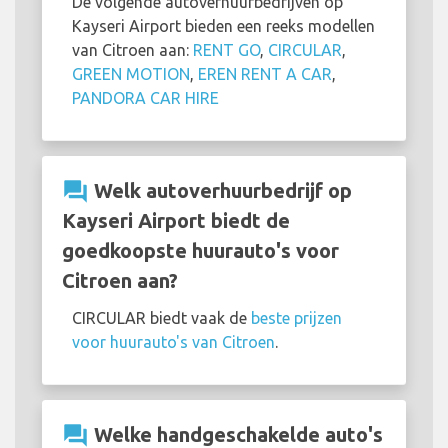
De volgende autoverhuurbedrijven op
Kayseri Airport bieden een reeks modellen
van Citroen aan:
RENT GO
,
CIRCULAR
,
GREEN MOTION
,
EREN RENT A CAR
,
PANDORA CAR HIRE
question_answer
Welk autoverhuurbedrijf op
Kayseri Airport biedt de
goedkoopste huurauto's voor
Citroen aan?
CIRCULAR biedt vaak de
beste prijzen
voor huurauto's van Citroen
.
question_answer
Welke handgeschakelde auto's