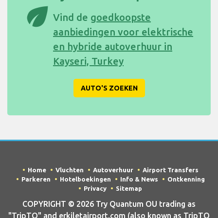
eco
Vind de
goedkoopste
aanbiedingen voor elektrische
en hybride autoverhuur in
Kayseri, Turkey
AUTO'S ZOEKEN
Home
Vluchten
Autoverhuur
Airport Transfers
Parkeren
Hotelboekingen
Info & News
Ontkenning
Privacy
Sitemap
COPYRIGHT © 2026 Try Quantum OU trading as
"TripTQ" and erkiletairport.com (also known as TripTQ