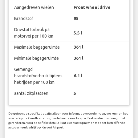
Aangedreven wielen
Front wheel drive
Brandstof
95
Drivstofforbruk på
5.5 l
motorvei per 100 km
Maximale bagageruimte
361 l
Minimale bagageruimte
361 l
Gemengd
brandstofverbruik tijdens
6.1 l
het rijden per 100 km
aantal zitplaatsen
5
De getoonde specificaties zijn alleen voor informatieve doeleinden, we kunnen het
exacte Toyota Corolla voertuigmodel en de exacte specificaties die u ontvangt niet
garanderen. Voor specifieke details kunt u contact opnemen met het betreffende
autoverhuurbedrijf op Kayseri Airport.