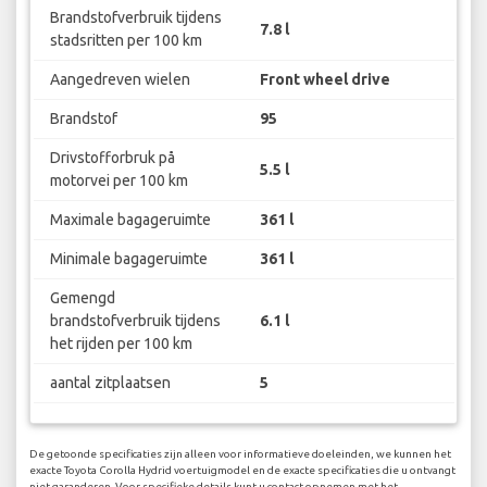
Brandstofverbruik tijdens
7.8 l
stadsritten per 100 km
Aangedreven wielen
Front wheel drive
Brandstof
95
Drivstofforbruk på
5.5 l
motorvei per 100 km
Maximale bagageruimte
361 l
Minimale bagageruimte
361 l
Gemengd
brandstofverbruik tijdens
6.1 l
het rijden per 100 km
aantal zitplaatsen
5
De getoonde specificaties zijn alleen voor informatieve doeleinden, we kunnen het
exacte Toyota Corolla Hydrid voertuigmodel en de exacte specificaties die u ontvangt
niet garanderen. Voor specifieke details kunt u contact opnemen met het