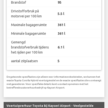
Brandstof
95
Drivstofforbruk på
5.5 l
motorvei per 100 km
Maximale bagageruimte
361 l
Minimale bagageruimte
361 l
Gemengd
brandstofverbruik tijdens
6.1 l
het rijden per 100 km
aantal zitplaatsen
5
De getoonde specificaties zijn alleen voor informatieve doeleinden, we kunnen het
exacte Toyota Corolla Hybrid voertuigmodel en de exacte specificaties die u ontvangt
niet garanderen. Voor specifieke details kunt u contact opnemen met het
betreffende autoverhuurbedrijf op Kayseri Airport.
Voertuigverhuur Toyota bij Kayseri Airport - Veelgestelde