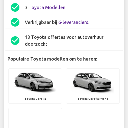
check_circle
3
Toyota Modellen
.
check_circle
Verkrijgbaar bij
6-leveranciers
.
13 Toyota offertes voor autoverhuur
check_circle
doorzocht.
Populaire Toyota modellen om te huren:
Toyota Corolla
Toyota Corolla Hydrid