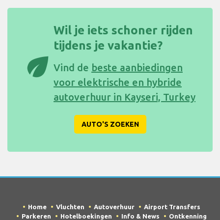
Wil je iets schoner rijden
tijdens je vakantie?
eco
Vind de
beste aanbiedingen
voor elektrische en hybride
autoverhuur in Kayseri, Turkey
AUTO'S ZOEKEN
Home
Vluchten
Autoverhuur
Airport Transfers
Parkeren
Hotelboekingen
Info & News
Ontkenning