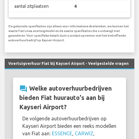
aantal zitplaatsen
4
De getoonde specificaties zijn alleen voor informatieve doeleinden, we kunnen het
exacte Fiat Linea voertuigmodel en de exacte specificaties die u ontvangt niet
garanderen. Voor specifieke details kunt u contact opnemen met het betreffende
autoverhuurbedrijf op Kayseri Airport.
Voertuigverhuur Fiat bij Kayseri Airport - Veelgestelde vragen
question_answer
Welke autoverhuurbedrijven
bieden Fiat huurauto's aan bij
Kayseri Airport?
De volgende autoverhuurbedrijven op
Kayseri Airport bieden een reeks modellen
van Fiat aan:
ESSENCE
,
CARWIZ
,