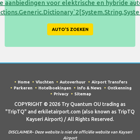
e aanbiedingen voor elektrische en hybride au
ections.Generic.Dictionary`2[System.String,Sy
AUTO'S ZOEKEN
Home
Vluchten
Autoverhuur
Airport Transfers
Parkeren
Hotelboekingen
Info & News
Ontkenning
Privacy
Sitemap
COPYRIGHT © 2026 Try Quantum OU trading as
"TripTQ" and erkiletairport.com (also known as TripTQ
Kayseri Airport) / All Rights Reserved.
DISCLAIMER– Deze website is niet de officiële website van Kayseri
Airport