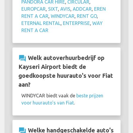
PANDORA CAR HIRE
,
CIRCULAR
,
EUROPCAR
,
SIXT
,
AVIS
,
ADDCAR
,
EREN
RENT A CAR
,
WINDYCAR
,
RENT GO
,
ETERNAL RENTAL
,
ENTERPRISE
,
WAY
RENT A CAR
question_answer
Welk autoverhuurbedrijf op
Kayseri Airport biedt de
goedkoopste huurauto's voor Fiat
aan?
WINDYCAR biedt vaak de
beste prijzen
voor huurauto's van Fiat
.
question_answer
Welke handgeschakelde auto's