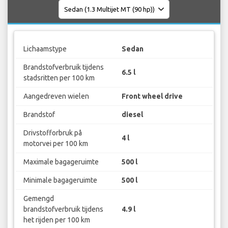
Lichaamstype
Sedan
Brandstofverbruik tijdens
6.5 l
stadsritten per 100 km
Aangedreven wielen
Front wheel drive
Brandstof
diesel
Drivstofforbruk på
4 l
motorvei per 100 km
Maximale bagageruimte
500 l
Minimale bagageruimte
500 l
Gemengd
brandstofverbruik tijdens
4.9 l
het rijden per 100 km