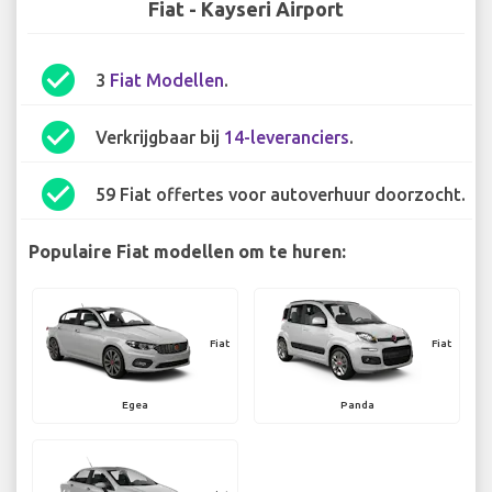
Fiat - Kayseri Airport
check_circle
3
Fiat Modellen
.
check_circle
Verkrijgbaar bij
14-leveranciers
.
check_circle
59 Fiat offertes voor autoverhuur doorzocht.
Populaire Fiat modellen om te huren:
Fiat
Fiat
Egea
Panda