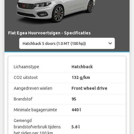
Fiat Egea Huurvoertuigen - Specificaties
Lichaamstype
Hatchback
CO2 uitstoot
132 g/km
Aangedreven wielen
Front wheel drive
Brandstof
95
Minimale bagageruimte
440 l
Gemengd
brandstofverbruik tijdens
5.6 l
het rijden per 100 km