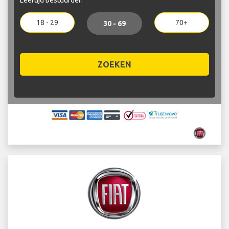
18 - 29
70+
30 - 69
ZOEKEN