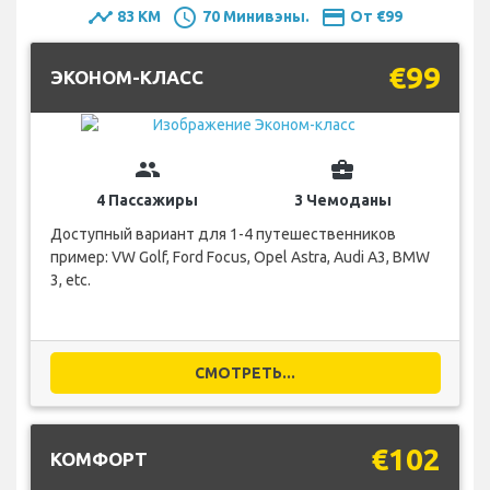
timeline
schedule
payment
83 KM
70 Минивэны.
От €99
€99
ЭКОНОМ-КЛАСС
group
business_center
4 Пассажиры
3 Чемоданы
Доступный вариант для 1-4 путешественников
пример: VW Golf, Ford Focus, Opel Astra, Audi A3, BMW
3, etc.
СМОТРЕТЬ...
€102
КОМФОРТ