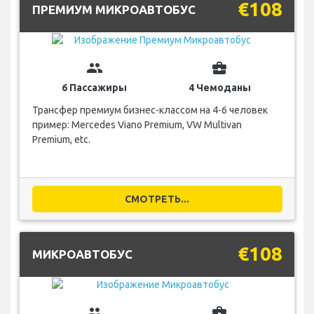
€108
ПРЕМИУМ МИКРОАВТОБУС
group
business_center
6 Пассажиры
4 Чемоданы
Трансфер премиум бизнес-классом на 4-6 человек
пример: Mercedes Viano Premium, VW Multivan
Premium, etc.
СМОТРЕТЬ...
€108
МИКРОАВТОБУС
group
business_center