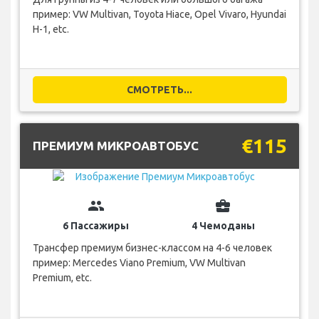
пример: VW Multivan, Toyota Hiace, Opel Vivaro, Hyundai
H-1, etc.
СМОТРЕТЬ...
€115
ПРЕМИУМ МИКРОАВТОБУС
group
business_center
6 Пассажиры
4 Чемоданы
Трансфер премиум бизнес-классом на 4-6 человек
пример: Mercedes Viano Premium, VW Multivan
Premium, etc.