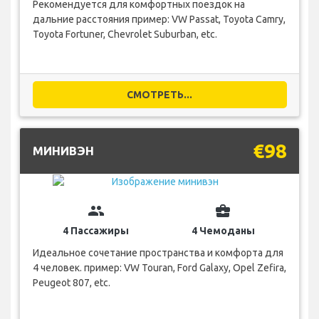
Рекомендуется для комфортных поездок на
дальние расстояния пример: VW Passat, Toyota Camry,
Toyota Fortuner, Chevrolet Suburban, etc.
СМОТРЕТЬ...
€98
МИНИВЭН
group
business_center
4 Пассажиры
4 Чемоданы
Идеальное сочетание пространства и комфорта для
4 человек. пример: VW Touran, Ford Galaxy, Opel Zefira,
Peugeot 807, etc.