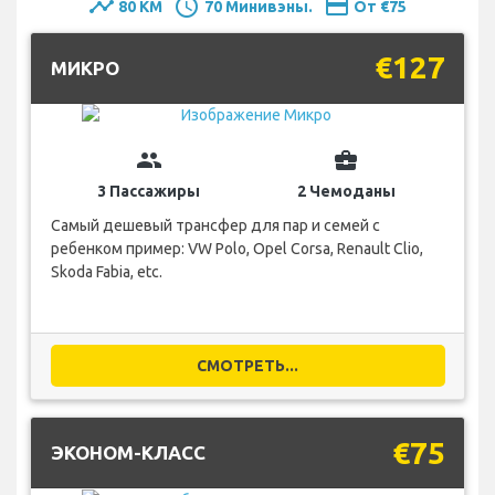
timeline
schedule
payment
80 KM
70 Минивэны.
От €75
€127
MИКРО
group
business_center
3 Пассажиры
2 Чемоданы
Самый дешевый трансфер для пар и семей с
ребенком пример: VW Polo, Opel Corsa, Renault Clio,
Skoda Fabia, etc.
СМОТРЕТЬ...
€75
ЭКОНОМ-КЛАСС