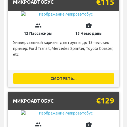
€115
МИКРОАВТОБУС
group
business_center
13 Пассажиры
13 Чемоданы
Универсальный вариант для группы до 13 человек
пример: Ford Transit, Mercedes Sprinter, Toyota Coaster,
etc.
СМОТРЕТЬ...
€129
МИКРОАВТОБУС
group
business_center