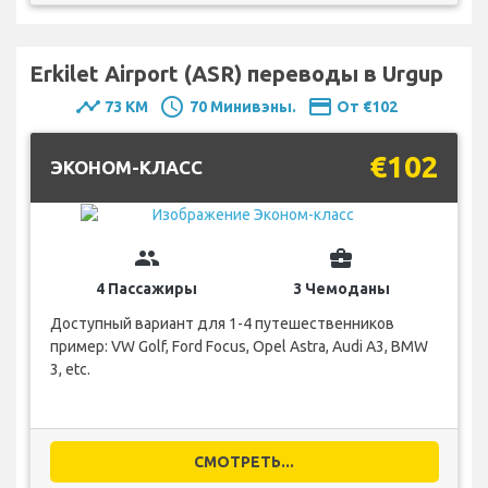
Erkilet Airport (ASR) переводы в Urgup
timeline
schedule
payment
73 KM
70 Минивэны.
От €102
€102
ЭКОНОМ-КЛАСС
group
business_center
4 Пассажиры
3 Чемоданы
Доступный вариант для 1-4 путешественников
пример: VW Golf, Ford Focus, Opel Astra, Audi A3, BMW
3, etc.
СМОТРЕТЬ...