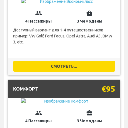
group
business_center
4 Пассажиры
3 Чемоданы
Доступный вариант для 1-4 путешественников
пример: VW Golf, Ford Focus, Opel Astra, Audi A3, BMW
3, etc.
СМОТРЕТЬ...
€95
КОМФОРТ
group
business_center
4 Пассажиры
3 Чемоданы