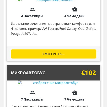
group
business_center
4 Пассажиры
4 Чемоданы
Идеальное сочетание пространства и комфорта для
4 человек. пример: VW Touran, Ford Galaxy, Opel Zefira,
Peugeot 807, etc.
СМОТРЕТЬ...
€102
МИКРОАВТОБУС
group
business_center
7 Пассажиры
7 Чемоданы
Для группы из 4-7 человек или большого багажа