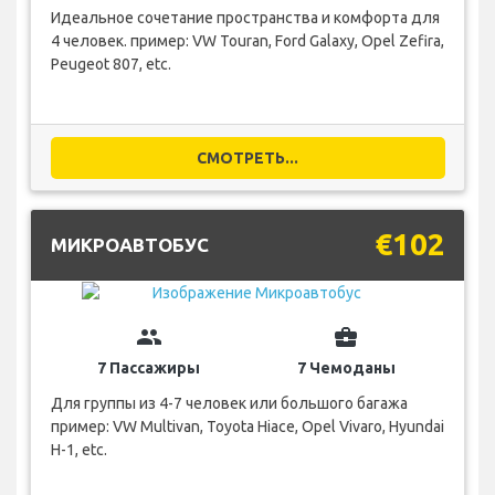
Идеальное сочетание пространства и комфорта для
4 человек. пример: VW Touran, Ford Galaxy, Opel Zefira,
Peugeot 807, etc.
СМОТРЕТЬ...
€102
МИКРОАВТОБУС
group
business_center
7 Пассажиры
7 Чемоданы
Для группы из 4-7 человек или большого багажа
пример: VW Multivan, Toyota Hiace, Opel Vivaro, Hyundai
H-1, etc.