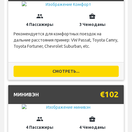
group
business_center
4 Пассажиры
3 Чемоданы
Рекомендуется для комфортных поездок на
дальние расстояния пример: VW Passat, Toyota Camry,
Toyota Fortuner, Chevrolet Suburban, etc.
СМОТРЕТЬ...
€102
МИНИВЭН
group
business_center
4 Пассажиры
4 Чемоданы