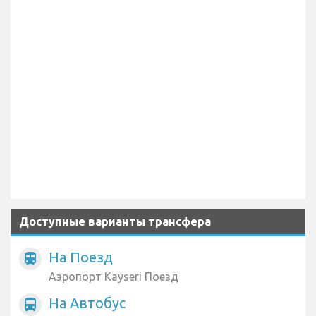
Доступные варианты трансфера
На Поезд
train
Аэропорт Kayseri Поезд
На Автобус
directions_bus