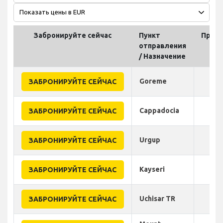
Забронируйте сейчас
Пункт
Прод
отправления
(
/ Назначение
Goreme
ЗАБРОНИРУЙТЕ СЕЙЧАС
Cappadocia
ЗАБРОНИРУЙТЕ СЕЙЧАС
Urgup
ЗАБРОНИРУЙТЕ СЕЙЧАС
Kayseri
ЗАБРОНИРУЙТЕ СЕЙЧАС
Uchisar TR
ЗАБРОНИРУЙТЕ СЕЙЧАС