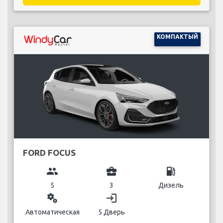
КОМПАКТЫЙ
FORD FOCUS
group
business_center
local_gas_station
5
3
Дизель
miscellaneous_services
login
Автоматическая
5 Дверь