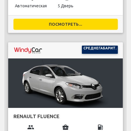
Автоматическая
5 Дверь
ПОСМОТРЕТЬ...
СРЕДНЕГАБАРИТ.
RENAULT FLUENCE
group
business_center
local_gas_station