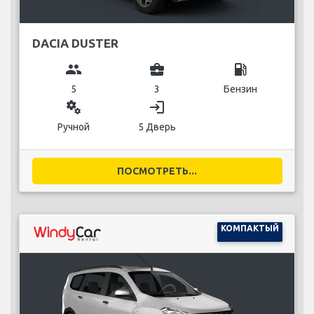
DACIA DUSTER
group
business_center
local_gas_station
5
3
Бензин
miscellaneous_services
login
Ручной
5 Дверь
ПОСМОТРЕТЬ...
КОМПАКТЫЙ