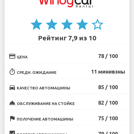
star
star
star
star
star_border
Рейтинг 7,9 из 10
credit_card
78 / 100
ЦЕНА
timer
11 минивэны
СРЕДН. ОЖИДАНИЕ
directions_car
85 / 100
КАЧЕСТВО АВТОМАШИНЫ
room_service
82 / 100
ОБСЛУЖИВАНИЕ НА СТОЙКЕ
flag
75 / 100
ПОЛУЧЕНИЕ АВТОМАШИНЫ
beenhere
79 / 100