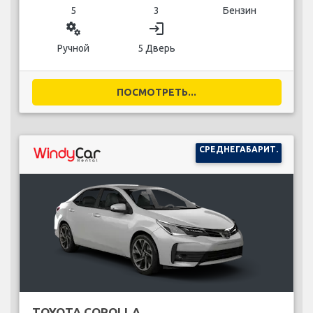
5
3
Бензин
miscellaneous_services
login
Ручной
5 Дверь
ПОСМОТРЕТЬ...
СРЕДНЕГАБАРИТ.
TOYOTA COROLLA