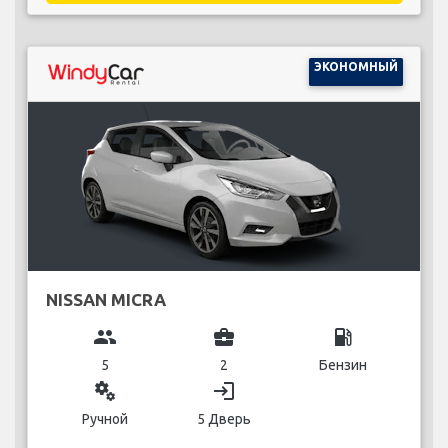
ЭКОНОМНЫЙ
NISSAN MICRA
group
business_center
local_gas_station
5
2
Бензин
miscellaneous_services
login
Ручной
5 Дверь