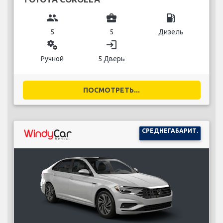
group
business_center
local_gas_station
5
5
Дизель
miscellaneous_services
login
Ручной
5 Дверь
ПОСМОТРЕТЬ...
СРЕДНЕГАБАРИТ.