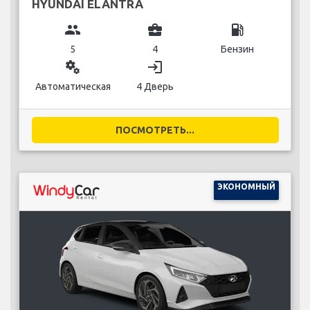
HYUNDAI ELANTRA
group
business_center
local_gas_station
5
4
Бензин
miscellaneous_services
login
Автоматическая
4 Дверь
ПОСМОТРЕТЬ...
ЭКОНОМНЫЙ