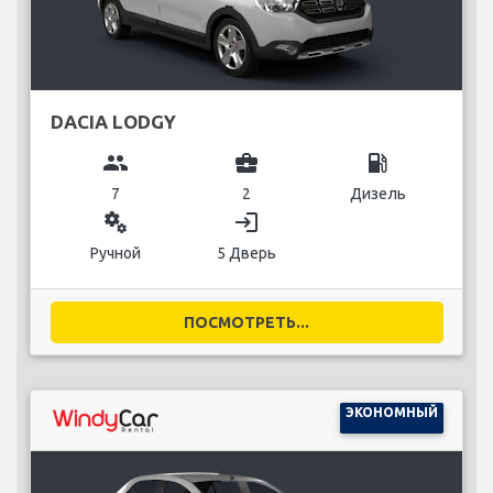
DACIA LODGY
group
business_center
local_gas_station
7
2
Дизель
miscellaneous_services
login
Ручной
5 Дверь
ПОСМОТРЕТЬ...
ЭКОНОМНЫЙ