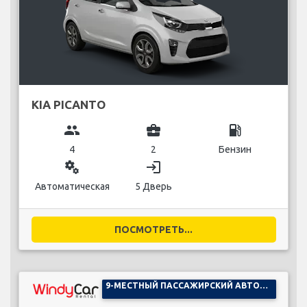
KIA PICANTO
group
business_center
local_gas_station
4
2
Бензин
miscellaneous_services
login
Автоматическая
5 Дверь
ПОСМОТРЕТЬ...
9-МЕСТНЫЙ ПАССАЖИРСКИЙ АВТОМОБИЛЬ