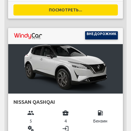
ПОСМОТРЕТЬ...
ВНЕДОРОЖНИК
NISSAN QASHQAI
group
business_center
local_gas_station
5
4
Бензин
miscellaneous_services
login