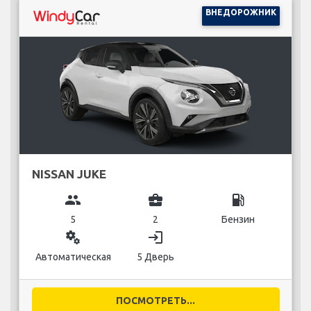
ВНЕДОРОЖНИК
NISSAN JUKE
group
business_center
local_gas_station
5
2
Бензин
miscellaneous_services
login
Автоматическая
5 Дверь
ПОСМОТРЕТЬ...