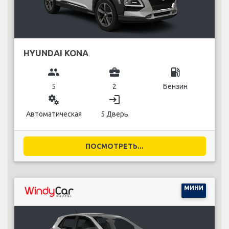
HYUNDAI KONA
group
business_center
local_gas_station
5
2
Бензин
miscellaneous_services
login
Автоматическая
5 Дверь
ПОСМОТРЕТЬ...
МИНИ