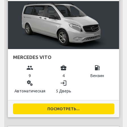
MERCEDES VITO
group
business_center
local_gas_station
9
4
Бензин
miscellaneous_services
login
Автоматическая
5 Дверь
ПОСМОТРЕТЬ...