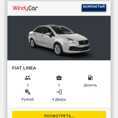
КОМПАКТЫЙ
FIAT LINEA
group
business_center
local_gas_station
5
3
Дизель
miscellaneous_services
login
Ручной
4 Дверь
ПОСМОТРЕТЬ...