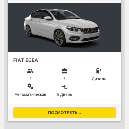
FIAT EGEA
group
business_center
local_gas_station
5
3
Дизель
miscellaneous_services
login
Автоматическая
5 Дверь
ПОСМОТРЕТЬ...