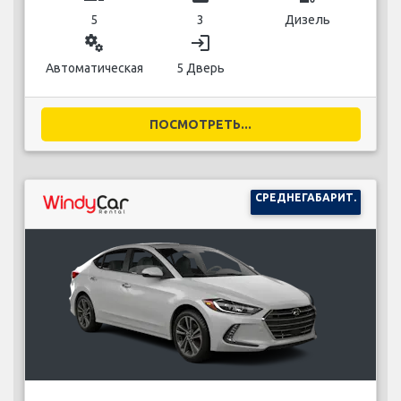
5
3
Дизель
miscellaneous_services
login
Автоматическая
5 Дверь
ПОСМОТРЕТЬ...
СРЕДНЕГАБАРИТ.