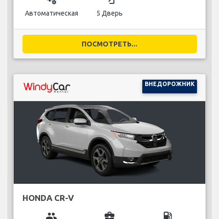
Автоматическая
5 Дверь
ПОСМОТРЕТЬ...
ВНЕДОРОЖНИК
HONDA CR-V
group
business_center
local_gas_station