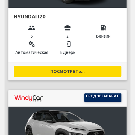
HYUNDAI I20
group
business_center
local_gas_station
5
2
Бензин
miscellaneous_services
login
Автоматическая
5 Дверь
ПОСМОТРЕТЬ...
СРЕДНЕГАБАРИТ.