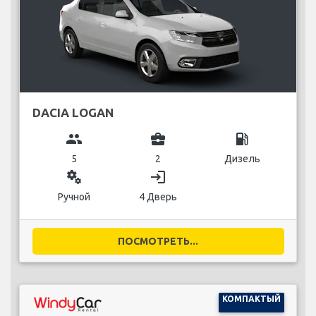
DACIA LOGAN
group
business_center
local_gas_station
5
2
Дизель
miscellaneous_services
login
Ручной
4 Дверь
ПОСМОТРЕТЬ...
КОМПАКТЫЙ