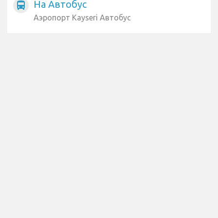
На Автобус
directions_bus
Аэропорт Kayseri Автобус