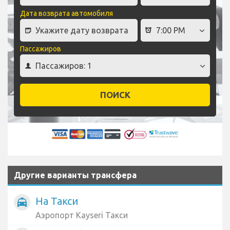
Дата возврата автомобиля
Пассажиров
ПОИСК
Другие варианты трансфера
На Такси
local_taxi
Аэропорт Kayseri Такси