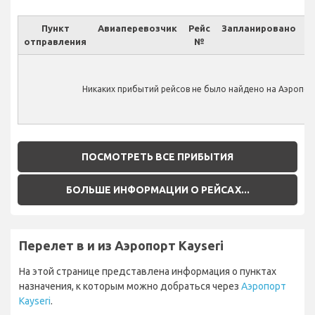
Пункт
Авиаперевозчик
Рейс
Запланировано
отправления
№
Ф
Никаких прибытий рейсов не было найдено на Аэропорт
ПОСМОТРЕТЬ ВСЕ ПРИБЫТИЯ
БОЛЬШЕ ИНФОРМАЦИИ О РЕЙСАХ...
Перелет в и из Аэропорт Kayseri
На этой странице представлена информация о пунктах
назначения, к которым можно добраться через
Аэропорт
Kayseri
.