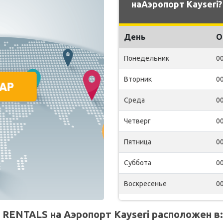
наАэропорт Kayseri?
День
О
Понедельник
00
Вторник
00
Среда
00
Четверг
00
Пятница
00
Суббота
00
Воскресенье
00
RENTALS на Аэропорт Kayseri расположен в: