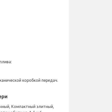
плива:
ханической коробкой передач.
ери
чный, Компактный элитный,