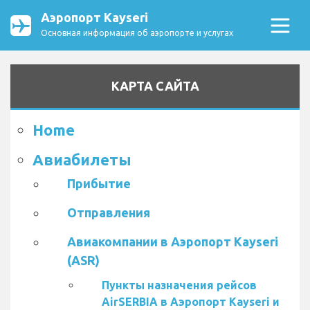
Аэропорт Kayseri
Основная информация об аэропорте и услугах
КАРТА САЙТА
Home
Авиабилеты
Прибытие
Отправления
Авиакомпании в Аэропорт Kayseri
(ASR)
Пункты назначения рейсов
AirSERBIA в Аэропорт Kayseri и