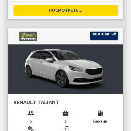
ПОСМОТРЕТЬ...
ЭКОНОМНЫЙ
RENAULT TALIANT
group
business_center
local_gas_station
5
2
Бензин
miscellaneous_services
login