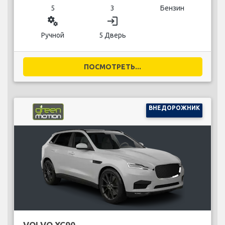
5
3
Бензин
miscellaneous_services
login
Ручной
5 Дверь
ПОСМОТРЕТЬ...
ВНЕДОРОЖНИК
VOLVO XC90