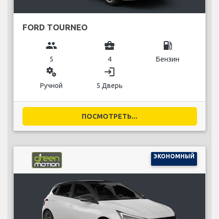
FORD TOURNEO
group
business_center
local_gas_station
5
4
Бензин
miscellaneous_services
login
Ручной
5 Дверь
ПОСМОТРЕТЬ...
ЭКОНОМНЫЙ