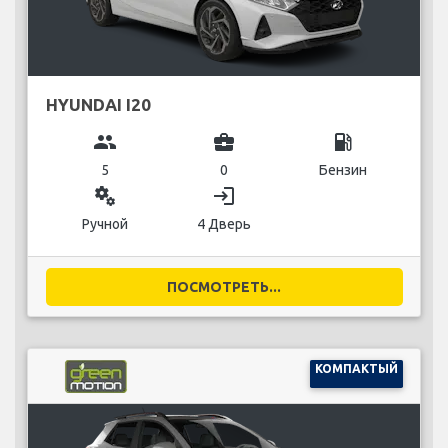
HYUNDAI I20
group
business_center
local_gas_station
5
0
Бензин
miscellaneous_services
login
Ручной
4 Дверь
ПОСМОТРЕТЬ...
КОМПАКТЫЙ