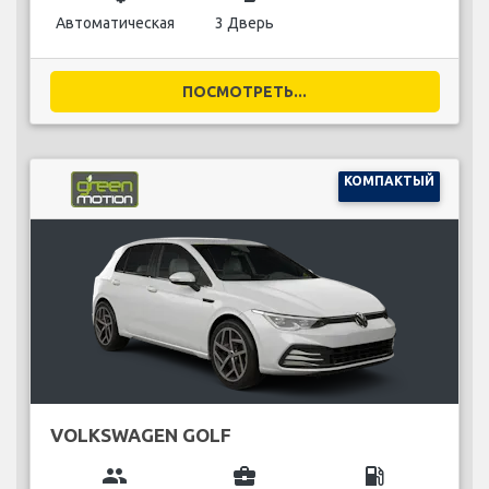
Автоматическая
3 Дверь
ПОСМОТРЕТЬ...
КОМПАКТЫЙ
VOLKSWAGEN GOLF
group
business_center
local_gas_station