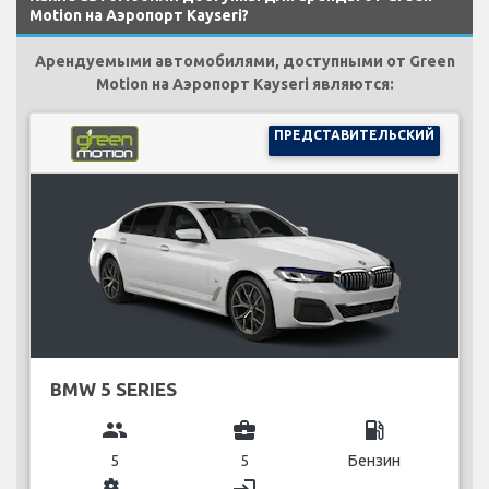
Motion на Аэропорт Kayseri?
Арендуемыми автомобилями, доступными от Green
Motion на Аэропорт Kayseri являются:
ПРЕДСТАВИТЕЛЬСКИЙ
BMW 5 SERIES
group
business_center
local_gas_station
5
5
Бензин