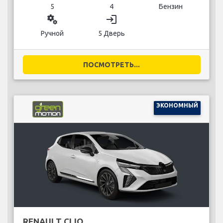
5
4
Бензин
miscellaneous_services
login
Ручной
5 Дверь
ПОСМОТРЕТЬ...
ЭКОНОМНЫЙ
RENAULT CLIO