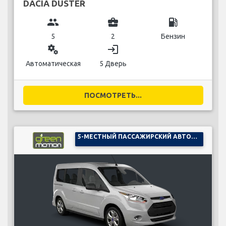
DACIA DUSTER
group
business_center
local_gas_station
5
2
Бензин
miscellaneous_services
login
Автоматическая
5 Дверь
ПОСМОТРЕТЬ...
5-МЕСТНЫЙ ПАССАЖИРСКИЙ АВТОМОБИЛЬ