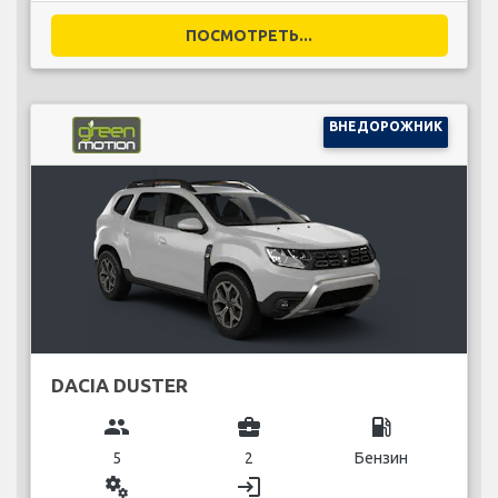
ПОСМОТРЕТЬ...
ВНЕДОРОЖНИК
DACIA DUSTER
group
business_center
local_gas_station
5
2
Бензин
miscellaneous_services
login