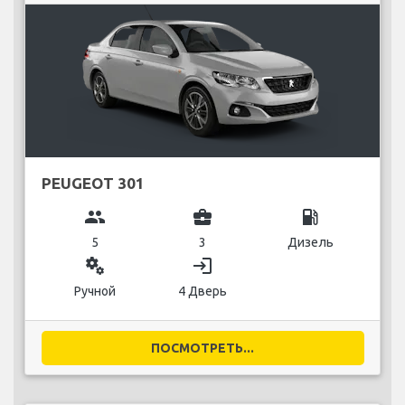
PEUGEOT 301
group
business_center
local_gas_station
5
3
Дизель
miscellaneous_services
login
Ручной
4 Дверь
ПОСМОТРЕТЬ...