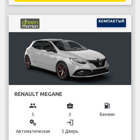
КОМПАКТЫЙ
RENAULT MEGANE
group
business_center
local_gas_station
5
3
Бензин
miscellaneous_services
login
Автоматическая
5 Дверь