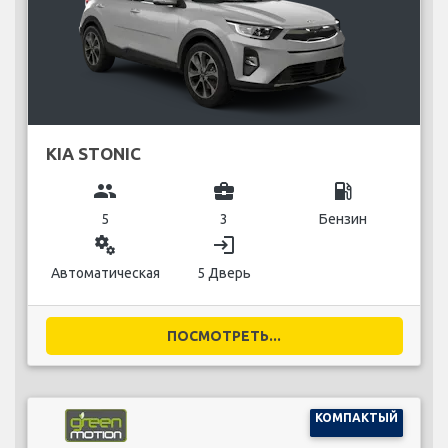
KIA STONIC
group
business_center
local_gas_station
5
3
Бензин
miscellaneous_services
login
Автоматическая
5 Дверь
ПОСМОТРЕТЬ...
КОМПАКТЫЙ