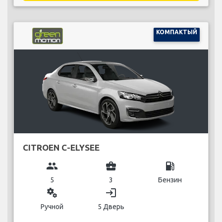
КОМПАКТЫЙ
CITROEN C-ELYSEE
group
business_center
local_gas_station
5
3
Бензин
miscellaneous_services
login
Ручной
5 Дверь