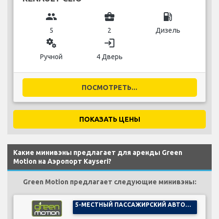
group
business_center
local_gas_station
5
2
Дизель
miscellaneous_services
login
Ручной
4 Дверь
ПОСМОТРЕТЬ...
ПОКАЗАТЬ ЦЕНЫ
Какие минивэны предлагает для аренды Green
Motion на Аэропорт Kayseri?
Green Motion предлагает следующие минивэны:
5-МЕСТНЫЙ ПАССАЖИРСКИЙ АВТОМОБИЛЬ