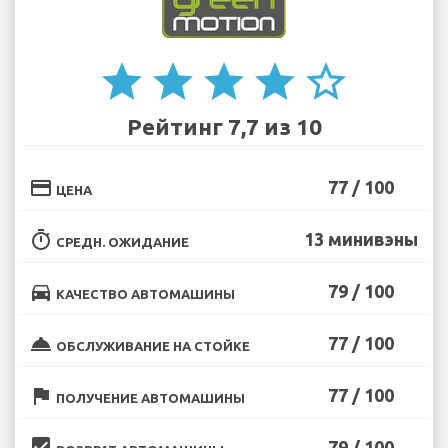
star
star
star
star
star_border
Рейтинг 7,7 из 10
credit_card
77 / 100
ЦЕНА
timer
13 минивэны
СРЕДН. ОЖИДАНИЕ
directions_car
79 / 100
КАЧЕСТВО АВТОМАШИНЫ
room_service
77 / 100
ОБСЛУЖИВАНИЕ НА СТОЙКЕ
flag
77 / 100
ПОЛУЧЕНИЕ АВТОМАШИНЫ
beenhere
79 / 100