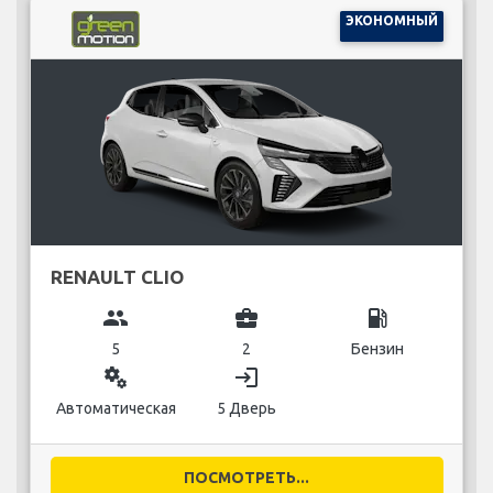
ЭКОНОМНЫЙ
RENAULT CLIO
group
business_center
local_gas_station
5
2
Бензин
miscellaneous_services
login
Автоматическая
5 Дверь
ПОСМОТРЕТЬ...