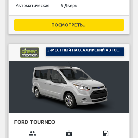
Автоматическая
5 Дверь
ПОСМОТРЕТЬ...
5-МЕСТНЫЙ ПАССАЖИРСКИЙ АВТОМОБИЛЬ
FORD TOURNEO
group
business_center
local_gas_station