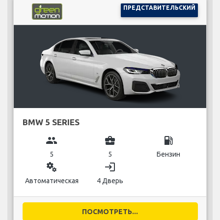
ПРЕДСТАВИТЕЛЬСКИЙ
BMW 5 SERIES
group
business_center
local_gas_station
5
5
Бензин
miscellaneous_services
login
Автоматическая
4 Дверь
ПОСМОТРЕТЬ...