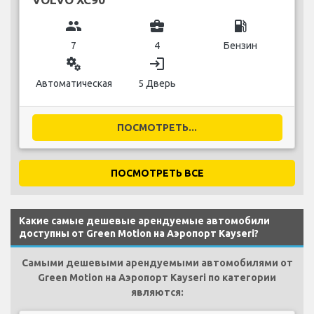
group
business_center
local_gas_station
7
4
Бензин
miscellaneous_services
login
Автоматическая
5 Дверь
ПОСМОТРЕТЬ...
ПОСМОТРЕТЬ ВСЕ
Какие самые дешевые арендуемые автомобили
доступны от Green Motion на Аэропорт Kayseri?
Самыми дешевыми арендуемыми автомобилями от
Green Motion на Аэропорт Kayseri по категории
являются: