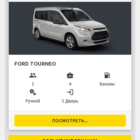
FORD TOURNEO
group
business_center
local_gas_station
5
4
Бензин
miscellaneous_services
login
Ручной
5 Дверь
ПОСМОТРЕТЬ...