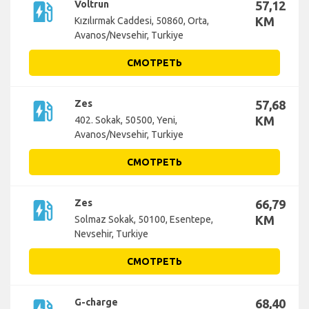
ev_station
Voltrun
57,12
KM
Kızılırmak Caddesi, 50860, Orta,
Avanos/Nevsehir, Turkiye
СМОТРЕТЬ
ev_station
Zes
57,68
KM
402. Sokak, 50500, Yeni,
Avanos/Nevsehir, Turkiye
СМОТРЕТЬ
ev_station
Zes
66,79
KM
Solmaz Sokak, 50100, Esentepe,
Nevsehir, Turkiye
СМОТРЕТЬ
G-charge
68,40