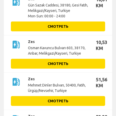
ev_station
KM
Gün Sazak Caddesi, 38180, Gesi Fatih,
Melikgazi/Kayseri, Turkiye
Mon-Sun: 00:00 - 24:00
СМОТРЕТЬ
ev_station
Zes
10,53
KM
Osman Kavuncu Bulvarı 603, 38170,
Anbar, Melikgazi/Kayseri, Turkiye
СМОТРЕТЬ
ev_station
Zes
51,56
KM
Mehmet Dinler Bulvarı, 50400, Fatih,
Ürgüp/Nevsehir, Turkiye
СМОТРЕТЬ