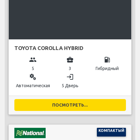
TOYOTA COROLLA HYBRID
group
business_center
local_gas_station
5
3
Гибридный
miscellaneous_services
login
Автоматическая
5 Дверь
ПОСМОТРЕТЬ...
КОМПАКТЫЙ