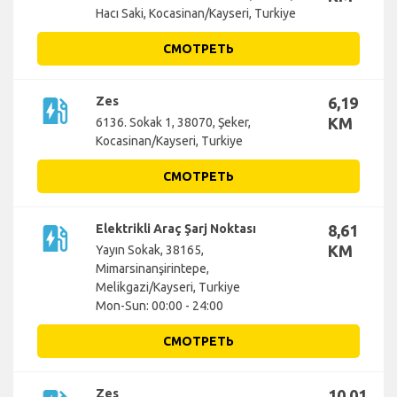
Hacı Saki, Kocasinan/Kayseri, Turkiye
СМОТРЕТЬ
ev_station
Zes
6,19
KM
6136. Sokak 1, 38070, Şeker,
Kocasinan/Kayseri, Turkiye
СМОТРЕТЬ
ev_station
Elektrikli Araç Şarj Noktası
8,61
KM
Yayın Sokak, 38165,
Mimarsinanşirintepe,
Melikgazi/Kayseri, Turkiye
Mon-Sun: 00:00 - 24:00
СМОТРЕТЬ
Zes
10,01