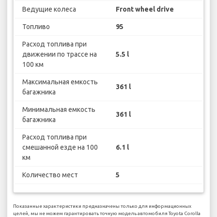
Ведущие колеса
Front wheel drive
Топливо
95
Расход топлива при
движении по трассе на
5.5 l
100 км
Максимальная емкость
361 l
багажника
Минимальная емкость
361 l
багажника
Расход топлива при
смешанной езде на 100
6.1 l
км
Количество мест
5
Показанные характеристики предназначены только для информационных
целей, мы не можем гарантировать точную модель автомобиля Toyota Corolla