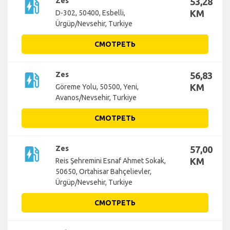
ev_station
Zes
53,28
KM
D-302, 50400, Esbelli,
Ürgüp/Nevsehir, Turkiye
СМОТРЕТЬ
ev_station
Zes
56,83
KM
Göreme Yolu, 50500, Yeni,
Avanos/Nevsehir, Turkiye
СМОТРЕТЬ
ev_station
Zes
57,00
KM
Reis Şehremini Esnaf Ahmet Sokak,
50650, Ortahisar Bahçelievler,
Ürgüp/Nevsehir, Turkiye
СМОТРЕТЬ