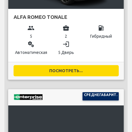
ALFA ROMEO TONALE
group
business_center
local_gas_station
5
2
Гибридный
miscellaneous_services
login
Автоматическая
5 Дверь
ПОСМОТРЕТЬ...
СРЕДНЕГАБАРИТ.