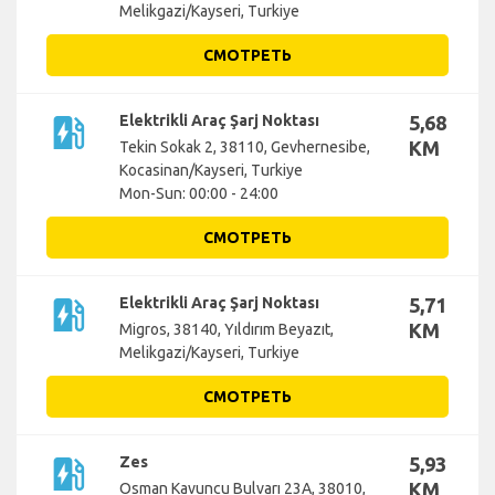
Melikgazi/Kayseri, Turkiye
СМОТРЕТЬ
ev_station
Elektrikli Araç Şarj Noktası
5,68
KM
Tekin Sokak 2, 38110, Gevhernesibe,
Kocasinan/Kayseri, Turkiye
Mon-Sun: 00:00 - 24:00
СМОТРЕТЬ
ev_station
Elektrikli Araç Şarj Noktası
5,71
KM
Migros, 38140, Yıldırım Beyazıt,
Melikgazi/Kayseri, Turkiye
СМОТРЕТЬ
ev_station
Zes
5,93
KM
Osman Kavuncu Bulvarı 23A, 38010,