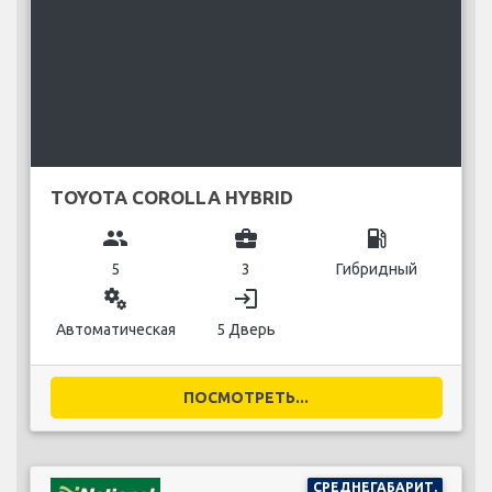
TOYOTA COROLLA HYBRID
group
business_center
local_gas_station
5
3
Гибридный
miscellaneous_services
login
Автоматическая
5 Дверь
ПОСМОТРЕТЬ...
СРЕДНЕГАБАРИТ.