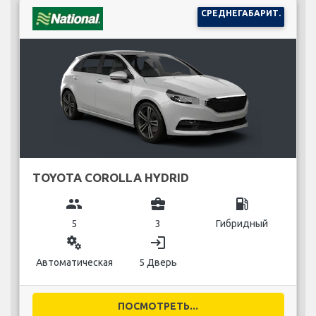
СРЕДНЕГАБАРИТ.
TOYOTA COROLLA HYDRID
group
business_center
local_gas_station
5
3
Гибридный
miscellaneous_services
login
Автоматическая
5 Дверь
ПОСМОТРЕТЬ...