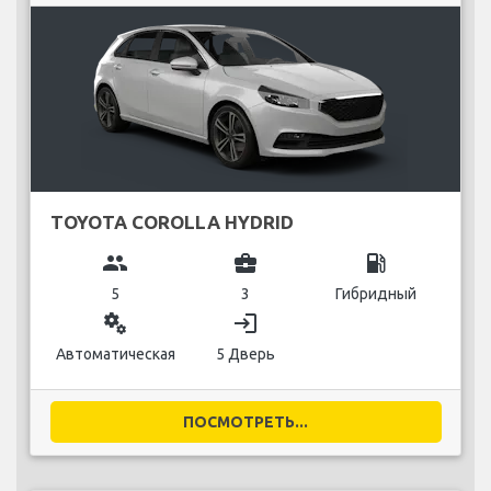
TOYOTA COROLLA HYDRID
group
business_center
local_gas_station
5
3
Гибридный
miscellaneous_services
login
Автоматическая
5 Дверь
ПОСМОТРЕТЬ...