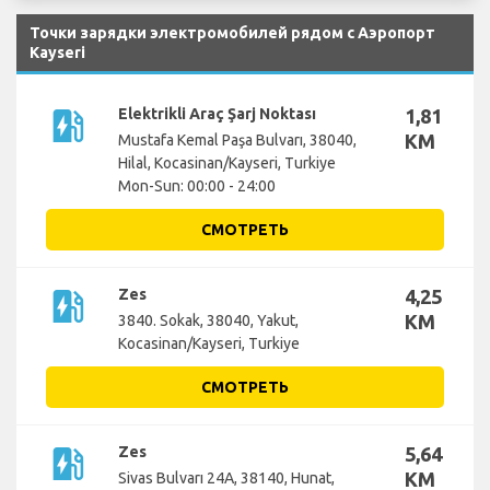
Точки зарядки электромобилей рядом с Аэропорт
Kayseri
ev_station
Elektrikli Araç Şarj Noktası
1,81
KM
Mustafa Kemal Paşa Bulvarı, 38040,
Hilal, Kocasinan/Kayseri, Turkiye
Mon-Sun: 00:00 - 24:00
СМОТРЕТЬ
ev_station
Zes
4,25
KM
3840. Sokak, 38040, Yakut,
Kocasinan/Kayseri, Turkiye
СМОТРЕТЬ
ev_station
Zes
5,64
KM
Sivas Bulvarı 24A, 38140, Hunat,