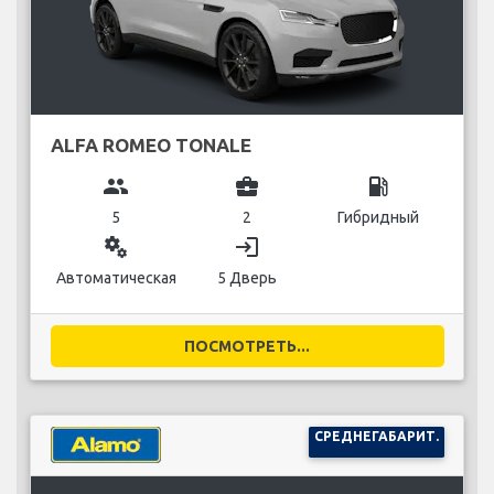
ALFA ROMEO TONALE
group
business_center
local_gas_station
5
2
Гибридный
miscellaneous_services
login
Автоматическая
5 Дверь
ПОСМОТРЕТЬ...
СРЕДНЕГАБАРИТ.