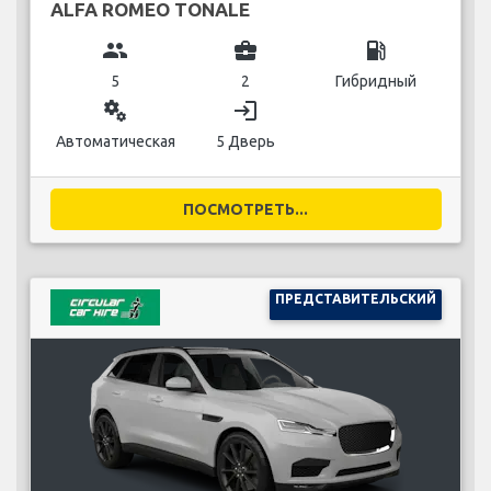
ALFA ROMEO TONALE
group
business_center
local_gas_station
5
2
Гибридный
miscellaneous_services
login
Автоматическая
5 Дверь
ПОСМОТРЕТЬ...
ПРЕДСТАВИТЕЛЬСКИЙ