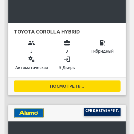
TOYOTA COROLLA HYBRID
group
business_center
local_gas_station
5
3
Гибридный
miscellaneous_services
login
Автоматическая
5 Дверь
ПОСМОТРЕТЬ...
СРЕДНЕГАБАРИТ.