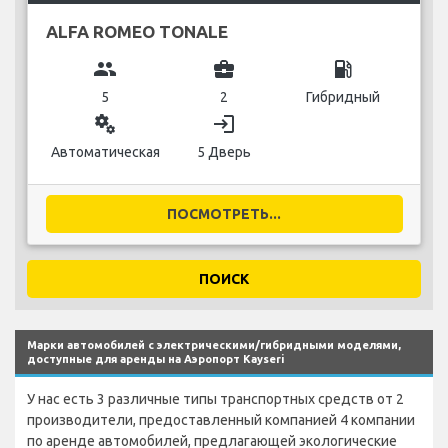
ALFA ROMEO TONALE
group
business_center
local_gas_station
5
2
Гибридный
miscellaneous_services
login
Автоматическая
5 Дверь
ПОСМОТРЕТЬ...
ПОИСК
Марки автомобилей с электрическими/гибридными моделями,
доступные для аренды на Аэропорт Kayseri
У нас есть 3 различные типы транспортных средств от 2
производители, предоставленный компанией 4 компании
по аренде автомобилей, предлагающей экологические