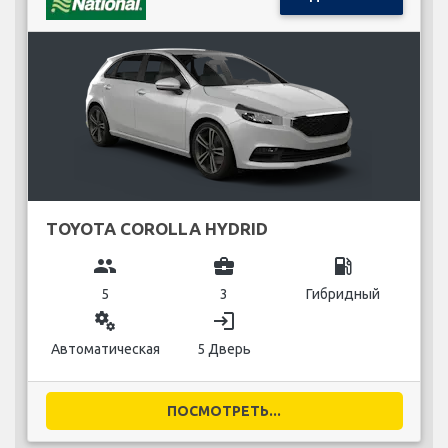
TOYOTA COROLLA HYDRID
group
business_center
local_gas_station
5
3
Гибридный
miscellaneous_services
login
Автоматическая
5 Дверь
ПОСМОТРЕТЬ...