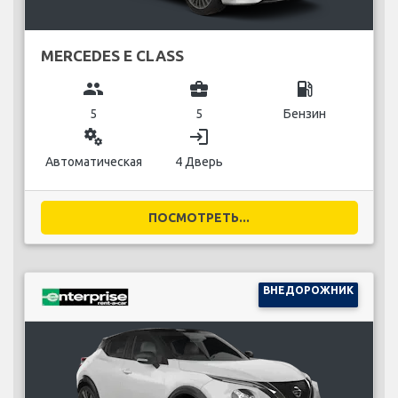
MERCEDES E CLASS
group
business_center
local_gas_station
5
5
Бензин
miscellaneous_services
login
Автоматическая
4 Дверь
ПОСМОТРЕТЬ...
ВНЕДОРОЖНИК