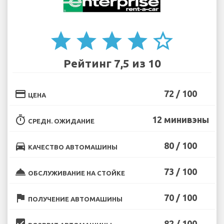
star
star
star
star
star_border
Рейтинг 7,5 из 10
credit_card
72 / 100
ЦЕНА
timer
12 минивэны
СРЕДН. ОЖИДАНИЕ
directions_car
80 / 100
КАЧЕСТВО АВТОМАШИНЫ
room_service
73 / 100
ОБСЛУЖИВАНИЕ НА СТОЙКЕ
flag
70 / 100
ПОЛУЧЕНИЕ АВТОМАШИНЫ
beenhere
82 / 100