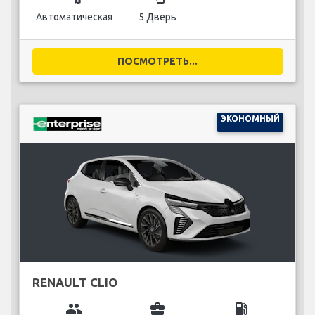
Автоматическая
5 Дверь
ПОСМОТРЕТЬ...
ЭКОНОМНЫЙ
RENAULT CLIO
group
business_center
local_gas_station