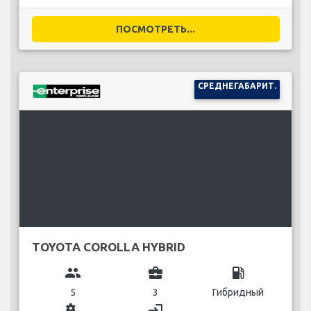
ПОСМОТРЕТЬ...
СРЕДНЕГАБАРИТ.
TOYOTA COROLLA HYBRID
group
business_center
local_gas_station
5
3
Гибридный
miscellaneous_services
login