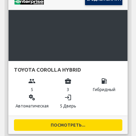
TOYOTA COROLLA HYBRID
group
business_center
local_gas_station
5
3
Гибридный
miscellaneous_services
login
Автоматическая
5 Дверь
ПОСМОТРЕТЬ...