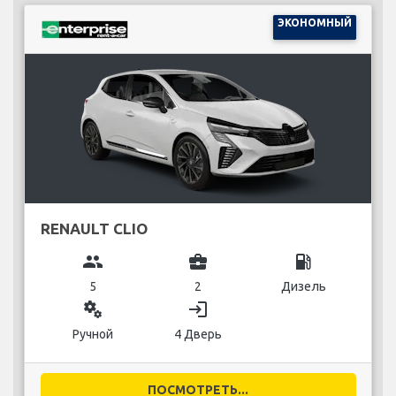
ЭКОНОМНЫЙ
RENAULT CLIO
group
business_center
local_gas_station
5
2
Дизель
miscellaneous_services
login
Ручной
4 Дверь
ПОСМОТРЕТЬ...