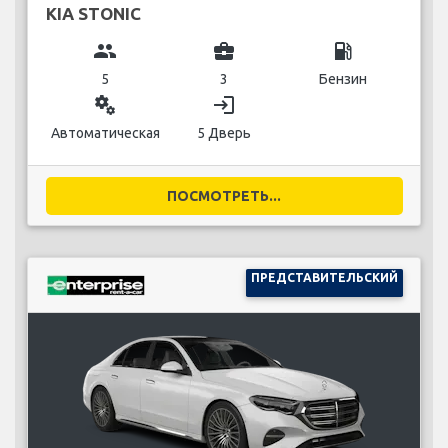
KIA STONIC
group
business_center
local_gas_station
5
3
Бензин
miscellaneous_services
login
Автоматическая
5 Дверь
ПОСМОТРЕТЬ...
ПРЕДСТАВИТЕЛЬСКИЙ