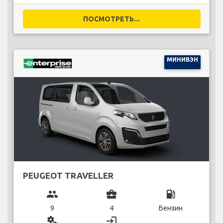
ПОСМОТРЕТЬ...
МИНИВЭН
PEUGEOT TRAVELLER
group
business_center
local_gas_station
9
4
Бензин
miscellaneous_services
login