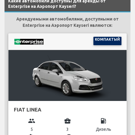
Какие автомобили доступны для аренды от
Enterprise на Аэропорт Kayseri?
Арендуемыми автомобилями, доступными от
Enterprise на Аэропорт Kayseri являются:
КОМПАКТЫЙ
FIAT LINEA
group
business_center
local_gas_station
5
3
Дизель