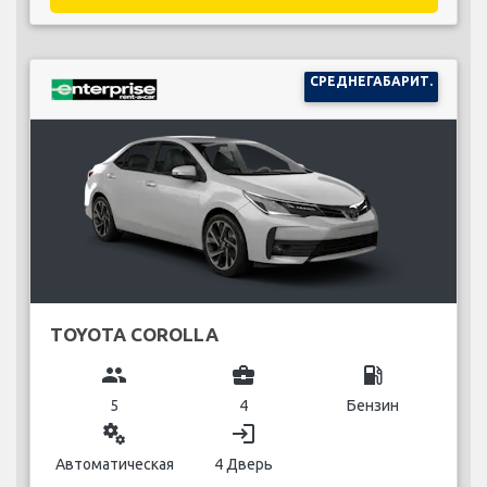
СРЕДНЕГАБАРИТ.
TOYOTA COROLLA
group
business_center
local_gas_station
5
4
Бензин
miscellaneous_services
login
Автоматическая
4 Дверь