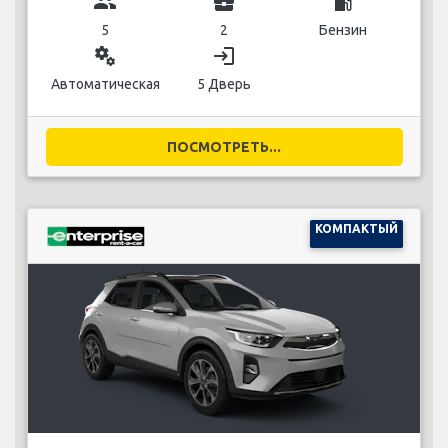
group
business_center
local_gas_station
5
2
Бензин
miscellaneous_services
login
Автоматическая
5 Дверь
ПОСМОТРЕТЬ...
КОМПАКТЫЙ