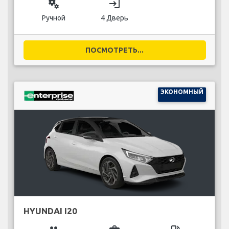
miscellaneous_services
login
Ручной
4 Дверь
ПОСМОТРЕТЬ...
ЭКОНОМНЫЙ
HYUNDAI I20