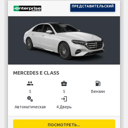
ПРЕДСТАВИТЕЛЬСКИЙ
MERCEDES E CLASS
group
business_center
local_gas_station
5
5
Бензин
miscellaneous_services
login
Автоматическая
4 Дверь
ПОСМОТРЕТЬ...