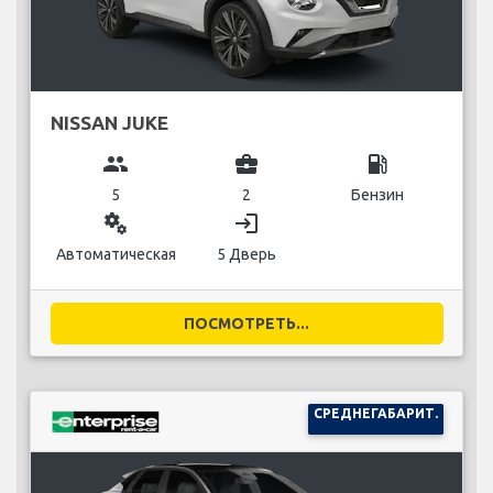
NISSAN JUKE
group
business_center
local_gas_station
5
2
Бензин
miscellaneous_services
login
Автоматическая
5 Дверь
ПОСМОТРЕТЬ...
СРЕДНЕГАБАРИТ.