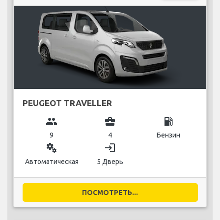
PEUGEOT TRAVELLER
group
business_center
local_gas_station
9
4
Бензин
miscellaneous_services
login
Автоматическая
5 Дверь
ПОСМОТРЕТЬ...