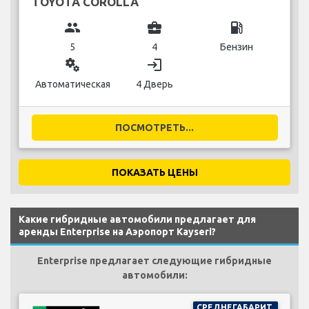
TOYOTA COROLLA
group
business_center
local_gas_station
5
4
Бензин
miscellaneous_services
login
Автоматическая
4 Дверь
ПОСМОТРЕТЬ...
ПОКАЗАТЬ ЦЕНЫ
Какие гибридные автомобили предлагает для
аренды Enterprise на Аэропорт Kayseri?
Enterprise предлагает следующие гибридные
автомобили:
СРЕДНЕГАБАРИТ.