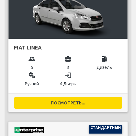
FIAT LINEA
group
business_center
local_gas_station
5
3
Дизель
miscellaneous_services
login
Ручной
4 Дверь
ПОСМОТРЕТЬ...
СТАНДАРТНЫЙ