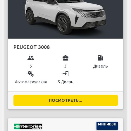
PEUGEOT 3008
group
business_center
local_gas_station
5
3
Дизель
miscellaneous_services
login
Автоматическая
5 Дверь
ПОСМОТРЕТЬ...
МИНИВЭН