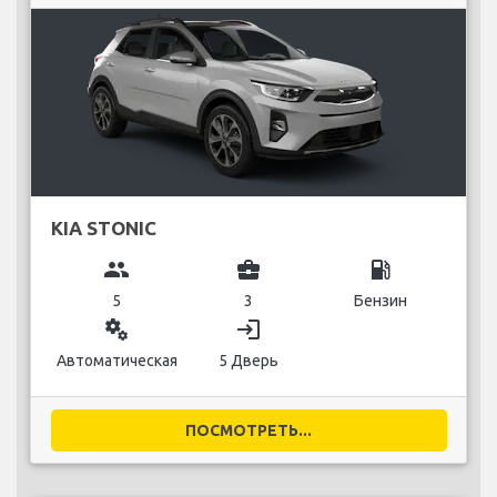
KIA STONIC
group
business_center
local_gas_station
5
3
Бензин
miscellaneous_services
login
Автоматическая
5 Дверь
ПОСМОТРЕТЬ...