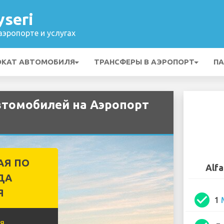
seri
эропорте и услугах
ОКАТ АВТОМОБИЛЯ
ТРАНСФЕРЫ В АЭРОПОРТ
ПА
втомобилей на Аэропорт
АЯ ПО
Alfa
ДА
Я
check_circle
1
я