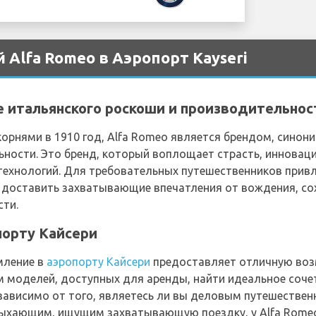
 Alfa Romeo в Аэропорт Kayseri
е итальянского роскоши и производительнос
корнями в 1910 год, Alfa Romeo является брендом, сино
ности. Это бренд, который воплощает страсть, инноваци
технологий. Для требовательных путешественников прив
и доставить захватывающие впечатления от вождения, с
сти.
порту Кайсери
мление в
аэропорту Кайсери
предоставляет отличную во
м моделей, доступных для аренды, найти идеальное соче
езависимо от того, являетесь ли вы деловым путешеств
ыхающим, ищущим захватывающую поездку, у Alfa Romeo