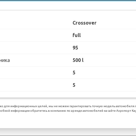
Crossover
full
95
ника
500 l
5
5
о для информационных целей, мы не можем гарантировать точную модель автомобиля Alf
обной информации обратитесь в компанию по аренде автомобилей на сайте Аэропорт Kay