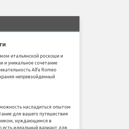
ти
нимом итальянской роскоши и
и и уникальное сочетание
лекательность Alfa Romeo
охраняя непревзойденный
зможность насладиться опытом
тание для вашего путешествия
енником, нуждающимся в
 есть идеальный вариант для