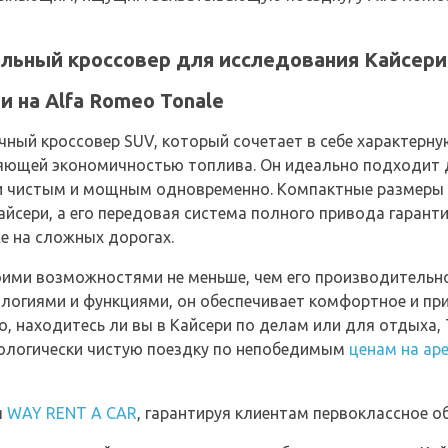
еальный кроссовер для исследования Кайсери
 на Alfa Romeo Tonale
ичный кроссовер SUV, который сочетает в себе характерн
яющей экономичностью топлива. Он идеально подходит д
и чистым и мощным одновременно. Компактные размеры 
йсери, а его передовая система полного привода гаранти
е на сложных дорогах.
воими возможностями не меньше, чем его производительн
огиями и функциями, он обеспечивает комфортное и при
о, находитесь ли вы в Кайсери по делам или для отдыха, 
экологически чистую поездку по непобедимым
ценам на ар
я
WAY RENT A CAR
, гарантируя клиентам первоклассное о