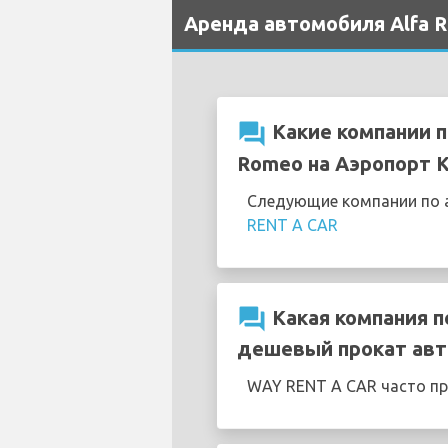
Аренда автомобиля Alfa R
question_answer
Какие компании п
Romeo на Аэропорт K
Следующие компании по а
RENT A CAR
question_answer
Какая компания п
дешевый прокат авт
WAY RENT A CAR часто п