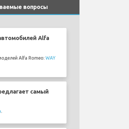
даваемые вопросы
автомобилей Alfa
моделей Alfa Romeo:
WAY
предлагает самый
o
.