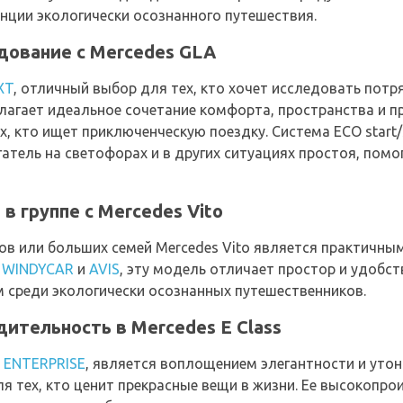
нции экологически осознанного путешествия.
дование с Mercedes GLA
XT
, отличный выбор для тех, кто хочет исследовать пот
агает идеальное сочетание комфорта, пространства и п
, кто ищет приключенческую поездку. Система ECO start
тель на светофорах и в других ситуациях простоя, помо
в группе с Mercedes Vito
ов или больших семей Mercedes Vito является практичн
,
WINDYCAR
и
AVIS
, эту модель отличает простор и удобст
 среди экологически осознанных путешественников.
дительность в Mercedes E Class
й
ENTERPRISE
, является воплощением элегантности и утон
 тех, кто ценит прекрасные вещи в жизни. Ее высокопро