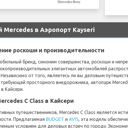
 Mercedes в Аэропорт Kayseri
ение роскоши и производительности
мобильный бренд, синоним совершенства, роскоши и непр
сокопроизводительных элегантных автомобилей распрост
. Независимо от того, являетесь ли вы деловым путешес
, требующей просторного внедорожника, автопарк Merced
в Кайсери.
ercedes C Class в Кайсери
ивных путешественников, Mercedes C Class является ис
ности. Предлагаемая
BUDGET
и
AVIS
, эта модель обеспеч
млемым условием для деловых встреч по городу. Экономи