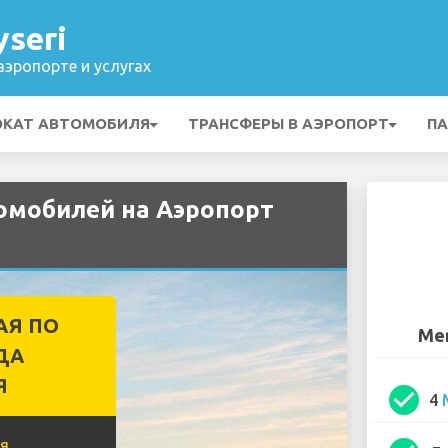
seri
эропорте и услугах
ОКАТ АВТОМОБИЛЯ
ТРАНСФЕРЫ В АЭРОПОРТ
ПА
омобилей на Аэропорт
АЯ ПО
Mer
ДА
Я
check_circle
4
я