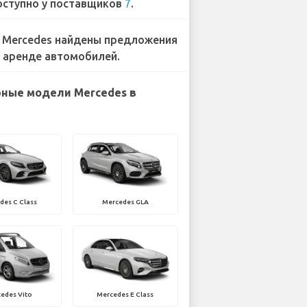
ступно у поставщиков
7
.
 Mercedes найдены предложения
 аренде автомобилей.
ные модели Mercedes в
des C Class
Mercedes GLA
edes Vito
Mercedes E Class