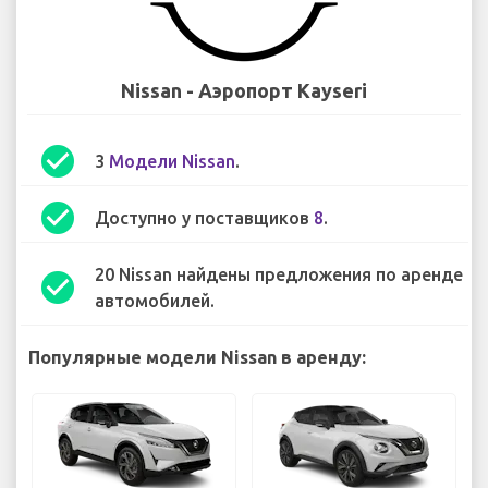
Nissan - Аэропорт Kayseri
check_circle
3
Модели Nissan
.
check_circle
Доступно у поставщиков
8
.
20 Nissan найдены предложения по аренде
check_circle
автомобилей.
Популярные модели Nissan в аренду: