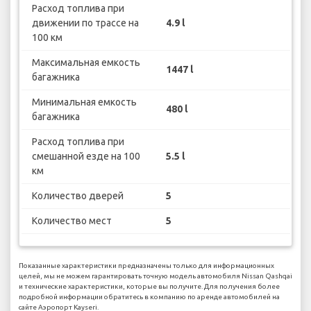
Расход топлива при
движении по трассе на
4.9 l
100 км
Максимальная емкость
1447 l
багажника
Минимальная емкость
480 l
багажника
Расход топлива при
смешанной езде на 100
5.5 l
км
Количество дверей
5
Количество мест
5
Показанные характеристики предназначены только для информационных
целей, мы не можем гарантировать точную модель автомобиля Nissan Qashqai
и технические характеристики, которые вы получите. Для получения более
подробной информации обратитесь в компанию по аренде автомобилей на
сайте Аэропорт Kayseri.