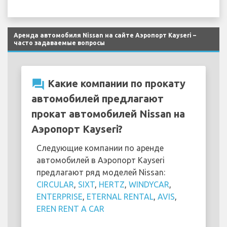
Аренда автомобиля Nissan на сайте Аэропорт Kayseri –
часто задаваемые вопросы
question_answer
Какие компании по прокату
автомобилей предлагают
прокат автомобилей Nissan на
Аэропорт Kayseri?
Следующие компании по аренде
автомобилей в Аэропорт Kayseri
предлагают ряд моделей Nissan:
CIRCULAR
,
SIXT
,
HERTZ
,
WINDYCAR
,
ENTERPRISE
,
ETERNAL RENTAL
,
AVIS
,
EREN RENT A CAR