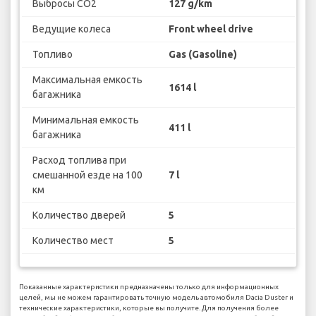
Выбросы CO2
127 g/km
Ведущие колеса
Front wheel drive
Топливо
Gas (Gasoline)
Максимальная емкость
1614 l
багажника
Минимальная емкость
411 l
багажника
Расход топлива при
смешанной езде на 100
7 l
км
Количество дверей
5
Количество мест
5
Показанные характеристики предназначены только для информационных
целей, мы не можем гарантировать точную модель автомобиля Dacia Duster и
технические характеристики, которые вы получите. Для получения более