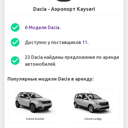
Dacia - Аэропорт Kayseri
check_circle
6
Модели Dacia
.
check_circle
Доступно у поставщиков
11
.
23 Dacia найдены предложения по аренде
check_circle
автомобилей.
Популярные модели Dacia в аренду:
Dacia Duster
Dacia Lodgy