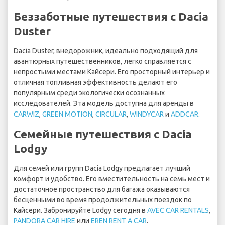
Беззаботные путешествия с Dacia
Duster
Dacia Duster, внедорожник, идеально подходящий для
авантюрных путешественников, легко справляется с
непростыми местами Кайсери. Его просторный интерьер и
отличная топливная эффективность делают его
популярным среди экологически осознанных
исследователей. Эта модель доступна для аренды в
CARWIZ
,
GREEN MOTION
,
CIRCULAR
,
WINDYCAR
и
ADDCAR
.
Семейные путешествия с Dacia
Lodgy
Для семей или групп Dacia Lodgy предлагает лучший
комфорт и удобство. Его вместительность на семь мест и
достаточное пространство для багажа оказываются
бесценными во время продолжительных поездок по
Кайсери. Забронируйте Lodgy сегодня в
AVEC CAR RENTALS
,
PANDORA CAR HIRE
или
EREN RENT A CAR
.