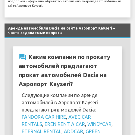
подробной информации обратитесь в компанию по аренде автомобилей на
сайте Аэропорт Kayseri.
Аренда автомобиля Dacia на сайте Аэропорт Kayseri –
часто задаваемые вопросы
question_answer
Какие компании по прокату
автомобилей предлагают
прокат автомобилей Dacia на
Аэропорт Kayseri?
Следующие компании по аренде
автомобилей в Аэропорт Kayseri
предлагают ряд моделей Dacia:
PANDORA CAR HIRE
,
AVEC CAR
RENTALS
,
EREN RENT A CAR
,
WINDYCAR
,
ETERNAL RENTAL
,
ADDCAR
,
GREEN