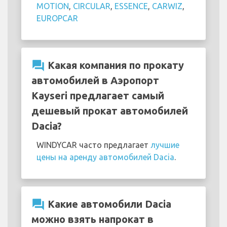
MOTION
,
CIRCULAR
,
ESSENCE
,
CARWIZ
,
EUROPCAR
question_answer
Какая компания по прокату
автомобилей в Аэропорт
Kayseri предлагает самый
дешевый прокат автомобилей
Dacia?
WINDYCAR часто предлагает
лучшие
цены на аренду автомобилей Dacia
.
question_answer
Какие автомобили Dacia
можно взять напрокат в