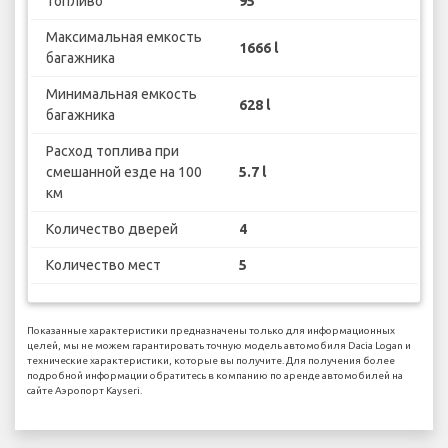
Топливо
95
Максимальная емкость
1666 l
багажника
Минимальная емкость
628 l
багажника
Расход топлива при
смешанной езде на 100
5.7 l
км
Количество дверей
4
Количество мест
5
Показанные характеристики предназначены только для информационных
целей, мы не можем гарантировать точную модель автомобиля Dacia Logan и
технические характеристики, которые вы получите. Для получения более
подробной информации обратитесь в компанию по аренде автомобилей на
сайте Аэропорт Kayseri.