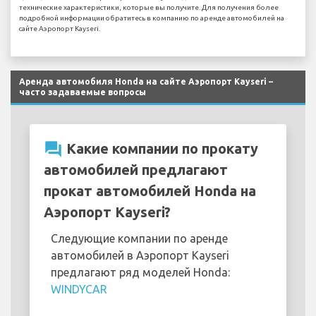
технические характеристики, которые вы получите. Для получения более
подробной информации обратитесь в компанию по аренде автомобилей на
сайте Аэропорт Kayseri.
Аренда автомобиля Honda на сайте Аэропорт Kayseri –
часто задаваемые вопросы
question_answer
Какие компании по прокату
автомобилей предлагают
прокат автомобилей Honda на
Аэропорт Kayseri?
Следующие компании по аренде
автомобилей в Аэропорт Kayseri
предлагают ряд моделей Honda:
WINDYCAR