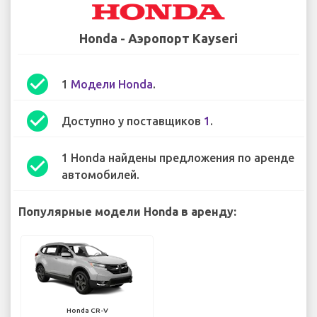
Honda - Аэропорт Kayseri
check_circle
1
Модели Honda
.
check_circle
Доступно у поставщиков
1
.
1 Honda найдены предложения по аренде
check_circle
автомобилей.
Популярные модели Honda в аренду:
Honda CR-V