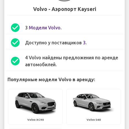
Volvo - Аэропорт Kayseri
check_circle
3
Модели Volvo
.
check_circle
Доступно у поставщиков
3
.
4 Volvo найдены предложения по аренде
check_circle
автомобилей.
Популярные модели Volvo в аренду:
Volvo XC90
Volvo S60