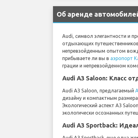
Об аренде автомобилей
Audi, символ элегантности и 
отдыхающих путешественников 
непревзойденным опытом вожден
прибываете ли вы в
аэропорт К
грации и непревзойденном ком
Audi A3 Saloon: Класс о
Audi A3 Saloon, предлагаемый
дизайну и компактным размера
Экологический аспект A3 Saloo
экологически осознанных путе
Audi A3 Sportback: Идеа
Audi A3 Sportback, еще одна ж