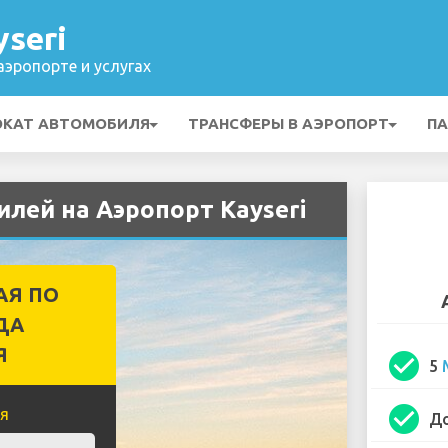
seri
эропорте и услугах
ОКАТ АВТОМОБИЛЯ
ТРАНСФЕРЫ В АЭРОПОРТ
ПА
илей на Аэропорт Kayseri
АЯ ПО
ДА
Я
check_circle
5
check_circle
я
До