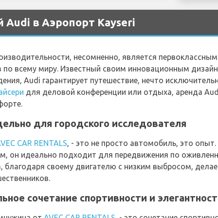
 Audi в Аэропорт Kayseri
производительности, несомненно, является первоклассны
по всему миру. Известный своим инновационным дизайно
ия, Audi гарантирует путешествие, нечто исключительно
айсери
для деловой конференции или отдыха, аренда Audi
форте.
тдельно для городского исследователя
AVEC CAR RENTALS
, - это не просто автомобиль, это опыт
м, он идеально подходит для передвижения по оживленн
n, благодаря своему двигателю с низким выбросом, дел
шественников.
льное сочетание спортивности и элегантнос
емчужина от
AVEC CAR RENTALS
, - это сочетание спортивн