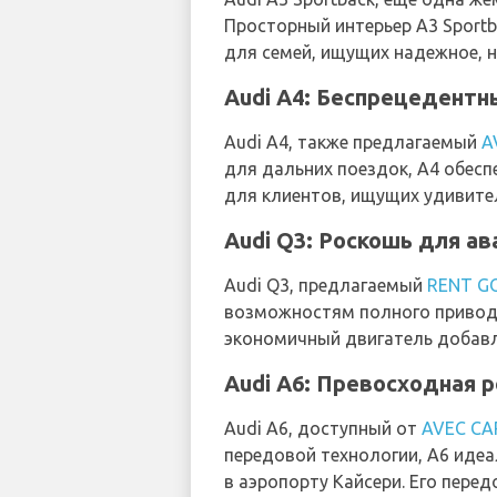
Просторный интерьер A3 Sportb
для семей, ищущих надежное, н
Audi A4: Беспрецедентн
Audi A4, также предлагаемый
A
для дальних поездок, A4 обес
для клиентов, ищущих удивите
Audi Q3: Роскошь для а
Audi Q3, предлагаемый
RENT G
возможностям полного привода,
экономичный двигатель добавл
Audi A6: Превосходная 
Audi A6, доступный от
AVEC CA
передовой технологии, A6 иде
в аэропорту Кайсери. Его пере